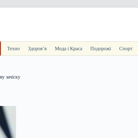
Техно
Здоров’я
Мода і Краса
Подорожі
Спорт
у зачіску