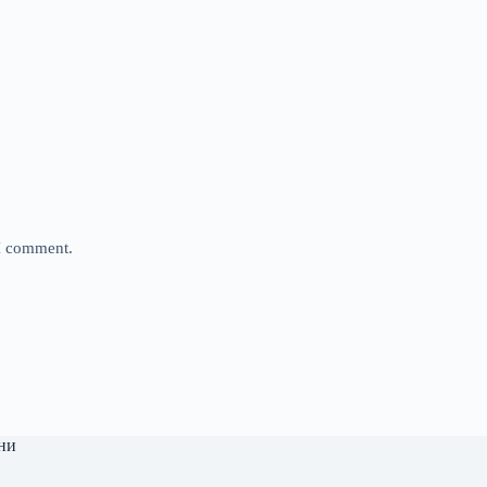
 I comment.
ни