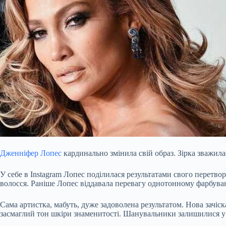
Дженніфер Лопес
кардинально змінила свій образ. Зірка зважила
У себе в Instagram Лопес поділилася результатами свого перетвор
волосся. Раніше Лопес віддавала перевагу однотонному фарбува
Сама артистка, мабуть, дуже задоволена результатом. Нова зачіс
засмаглий тон шкіри знаменитості. Шанувальники залишилися у з