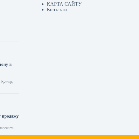
КАРТА САЙТУ
Контакти
я
іону в
 Кутчер,
у продажу
належить