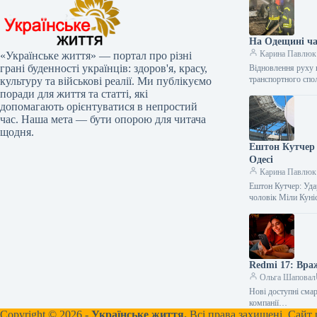
На Одещині ча
Карина Павлюк
«Українське життя» — портал про різні
грані буденності українців: здоров'я, красу,
Відновлення руху 
транспортного спо
культуру та військові реалії. Ми публікуємо
поради для життя та статті, які
допомагають орієнтуватися в непростий
час. Наша мета — бути опорою для читача
щодня.
Ештон Кутчер 
Одесі
Карина Павлюк
Ештон Кутчер: Уда
чоловік Міли Куні
Redmi 17: Вра
Ольга Шаповал
Нові доступні сма
компанії…
Copyright © 2026 -
Українське життя.
Всі права захищені. Сайт