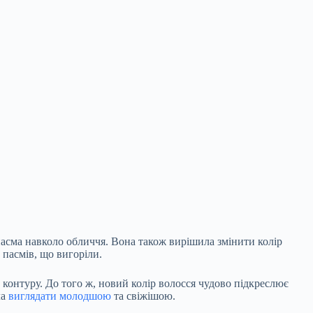
 пасма навколо обличчя. Вона також вирішила змінити колір
пасмів, що вигоріли.
 контуру. До того ж, новий колір волосся чудово підкреслює
ла
виглядати молодшою
та свіжішою.