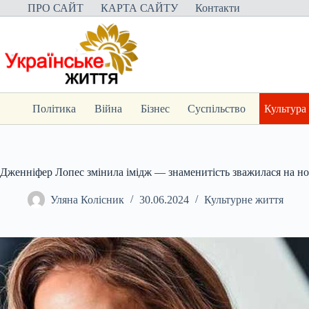
Перейти
ПРО САЙТ
КАРТА САЙТУ
Контакти
до
вмісту
Політика
Війна
Бізнес
Суспільство
Культура
Дженніфер Лопес змінила імідж — знаменитість зважилася на нов
Уляна Колісник
30.06.2024
Культурне життя