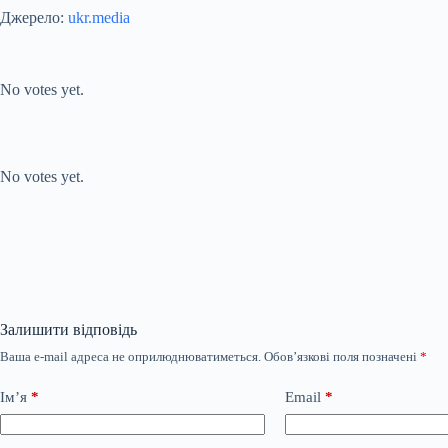
Джерело:
ukr.media
Submit Rating
Rate this item:
No votes yet.
Submit Rating
Rate this item:
No votes yet.
Залишити відповідь
Ваша e-mail адреса не оприлюднюватиметься.
Обов’язкові поля позначені
*
Ім’я
*
Email
*