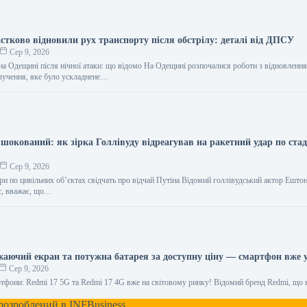
стково відновили рух транспорту після обстрілу: деталі від ДПСУ
Сер 9, 2026
на Одещині після нічної атаки: що відомо На Одещині розпочалися роботи з відновленн
лучення, яке було ускладнене…
шокований: як зірка Голлівуду відреагував на ракетний удар по стад
Сер 9, 2026
ри по цивільних об’єктах свідчать про відчай Путіна Відомий голлівудський актор Ештон
с, вважає, що…
жаючий екран та потужна батарея за доступну ціну — смартфон вже 
Сер 9, 2026
ртфони: Redmi 17 5G та Redmi 17 4G вже на світовому ринку! Відомий бренд Redmi, що 
 розроблений в
INFBusiness