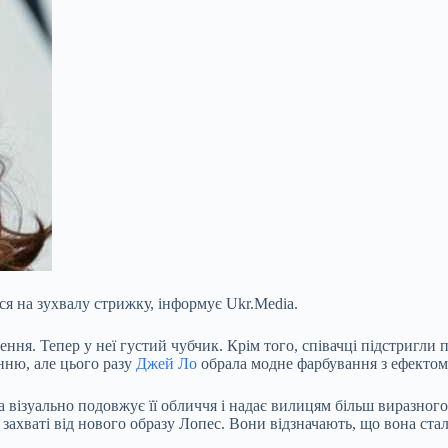
ся на зухвалу стрижку, інформує Ukr.Media.
ення. Тепер у неї густий чубчик. Крім того, співачці підстригли
нню, але цього разу
Джей Ло
обрала модне фарбування з ефектом 
ка
візуально подовжує її обличчя і надає вилицям більш виразного
ахваті від нового образу Лопес. Вони відзначають, що вона ста