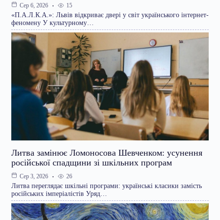
15
Сер 6, 2026
«П.А.Л.К.А.»: Львів відкриває двері у світ українського інтернет-
феномену У культурному…
Литва замінює Ломоносова Шевченком: усунення
російської спадщини зі шкільних програм
26
Сер 3, 2026
Литва переглядає шкільні програми: українські класики замість
російських імперіалістів Уряд…