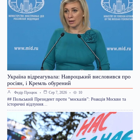
Україна відреагувала: Навроцький висловився про
росіян, і Кремль обурений
10
Федір Процюк
Сер 7, 2026
## Польський Президент проти “москалів”: Реакція Москви та
історичні відлуння…