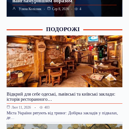
найгламурнішим образом
4
Уляна Колісник
Сер 8, 2026
ПОДОРОЖІ
Відкрий для себе одеські, львівські та київські заклади:
історія ресторанного…
403
Лют 11, 2026
Міста України рятують від тривог: Добірка закладів у підвалах,
де…