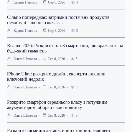
4
Карина Павлюк
Сер 8, 2026
Сільпо попереджає: затримки постачань продуктів
неминучі – що це означає…
5
Карина Павлюк
Сер 8, 2026
Realme 2026: Розкрито топ-3 смартфони, що вражають на
будь-який гаманець
5
Ольга Шаповал
Сер 8, 2026
iPhone Ultra: розкрито дизайн, експерти виявили
ключовий недолік
3
Ольга Шаповал
Сер 8, 2026
Розкрито смартфон середнього класу з потужним
акумулятором: обирай свою новинку
3
Ольга Шаповал
Сер 8, 2026
Розкрито таємниці антарктичних глибин: знайдені