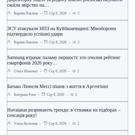
скоїли звірство на…
2
Карина Павлюк
Сер 8, 2026
ЗСУ атакували НПЗ на Куйбишевщині: Міноборони
підтвердило успішні удари
2
Карина Павлюк
Сер 8, 2026
Samsung втрачає пальму першості: хто очолив рейтинг
смартфонів 2026 року…
2
Ольга Шаповал
Сер 8, 2026
Батько Ліонеля Мессі пішов з життя в Аргентині
2
Катерина Рева
Сер 8, 2026
Havaianas розривають тренди: в’єтнамки на підборах –
сенсація року!
2
Уляна Колісник
Сер 8, 2026