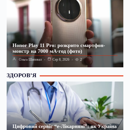
Honor Play 11 Pro: розкрито смартфон-
монстр на 7000 мА·год (фото)
2
Ольга Шаповал
Сер 8, 2026
ЗДОРОВ’Я
Цифровий сервіс “е-Лікарняні”: як Україна