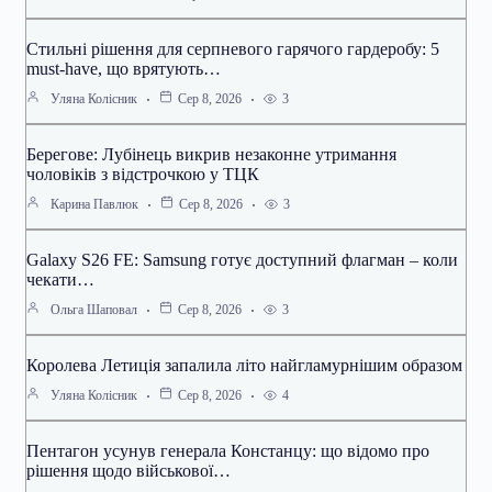
Стильні рішення для серпневого гарячого гардеробу: 5
must-have, що врятують…
3
Уляна Колісник
Сер 8, 2026
Берегове: Лубінець викрив незаконне утримання
чоловіків з відстрочкою у ТЦК
3
Карина Павлюк
Сер 8, 2026
Galaxy S26 FE: Samsung готує доступний флагман – коли
чекати…
3
Ольга Шаповал
Сер 8, 2026
Королева Летиція запалила літо найгламурнішим образом
4
Уляна Колісник
Сер 8, 2026
Пентагон усунув генерала Констанцу: що відомо про
рішення щодо військової…