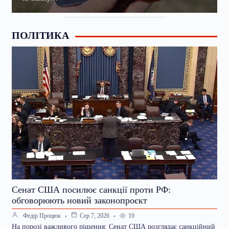
ПОЛІТИКА
Сенат США посилює санкції проти РФ:
обговорюють новий законопроєкт
10
Федір Процюк
Сер 7, 2026
На порозі важливого рішення: Сенат США розглядає санкційний