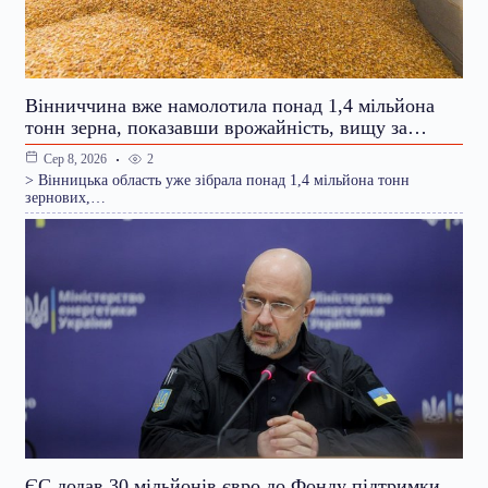
Вінниччина вже намолотила понад 1,4 мільйона
тонн зерна, показавши врожайність, вищу за…
2
Сер 8, 2026
> Вінницька область уже зібрала понад 1,4 мільйона тонн
зернових,…
ЄС додав 30 мільйонів євро до Фонду підтримки