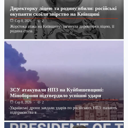
Директорку ліцею та родину вбили: російські
окупанти скоїли звірство на Київщині
2
Сер 8, 2026
Жорстока атака на Київщину: загинула директорка ліцею, її
родина стала…
ЗСУ атакували НПЗ на Куйбишевщині:
Міноборони підтвердило успішні удари
2
Сер 8, 2026
Українські дрони завдали ударів по російських НПЗ: палають
підприємства в…