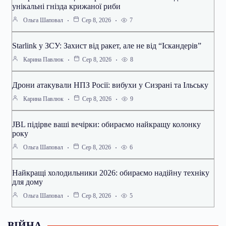
унікальні гнізда крижаної риби
7
Ольга Шаповал
Сер 8, 2026
Starlink у ЗСУ: Захист від ракет, але не від “Іскандерів”
8
Карина Павлюк
Сер 8, 2026
Дрони атакували НПЗ Росії: вибухи у Сизрані та Ільську
9
Карина Павлюк
Сер 8, 2026
JBL підірве ваші вечірки: обираємо найкращу колонку
року
6
Ольга Шаповал
Сер 8, 2026
Найкращі холодильники 2026: обираємо надійну техніку
для дому
5
Ольга Шаповал
Сер 8, 2026
ВІЙНА