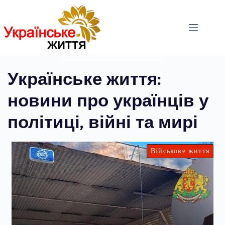
Перейти
до
вмісту
Українське життя:
новини про українців у
політиці, війні та мирі
Військове життя