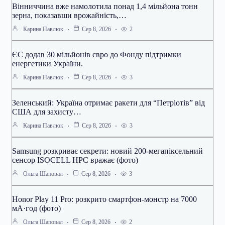
Вінниччина вже намолотила понад 1,4 мільйона тонн
зерна, показавши врожайність,…
2
Карина Павлюк
Сер 8, 2026
ЄС додав 30 мільйонів євро до Фонду підтримки
енергетики України.
3
Карина Павлюк
Сер 8, 2026
Зеленський: Україна отримає ракети для “Петріотів” від
США для захисту…
3
Карина Павлюк
Сер 8, 2026
Samsung розкриває секрети: новий 200-мегапіксельний
сенсор ISOCELL HPC вражає (фото)
3
Ольга Шаповал
Сер 8, 2026
Honor Play 11 Pro: розкрито смартфон-монстр на 7000
мА·год (фото)
2
Ольга Шаповал
Сер 8, 2026