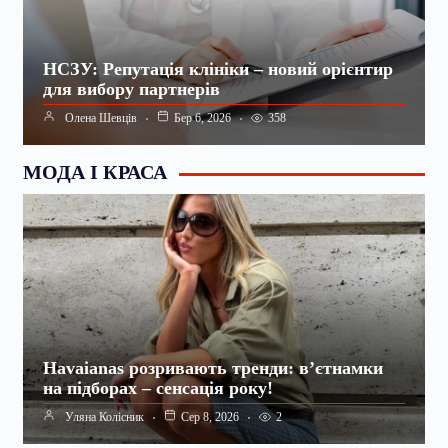
НСЗУ: Репутація клініки – новий орієнтир
для вибору партнерів
358
Олена Шевців
Бер 6, 2026
МОДА І КРАСА
Havaianas розривають тренди: в’єтнамки
на підборах – сенсація року!
2
Уляна Колісник
Сер 8, 2026