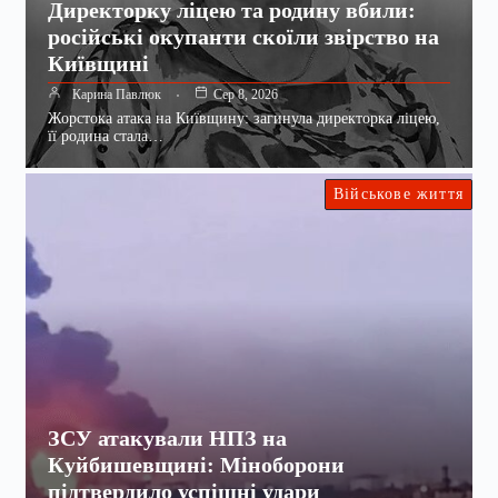
Директорку ліцею та родину вбили:
російські окупанти скоїли звірство на
Київщині
Карина Павлюк
Сер 8, 2026
Жорстока атака на Київщину: загинула директорка ліцею,
її родина стала…
Військове життя
ЗСУ атакували НПЗ на
Куйбишевщині: Міноборони
підтвердило успішні удари