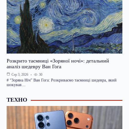
Розкрито таємниці «Зоряної ночі»: детальний
аналіз шедевру Ван Гога
30
Сер 3, 2026
# “Зоряна Ніч” Ван Гога: Розкриваємо таємниці шедевра, який
шокував…
ТЕХНО