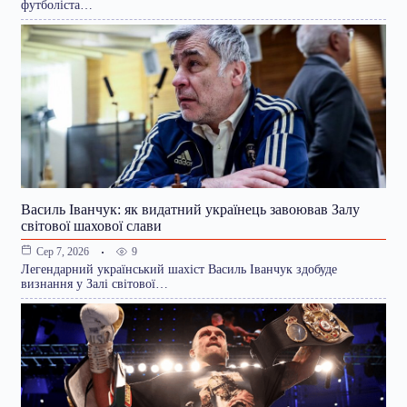
футболіста…
Василь Іванчук: як видатний українець завоював Залу
світової шахової слави
9
Сер 7, 2026
Легендарний український шахіст Василь Іванчук здобуде
визнання у Залі світової…