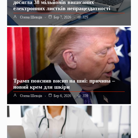
досягла 38 мільйонів виписаних
електронних листків непрацездатності
329
Олена Шевців
Бер 7, 2026
Трамп пояснив висип на шиї: причина –
новий крем для шкіри
359
Олена Шевців
Бер 6, 2026