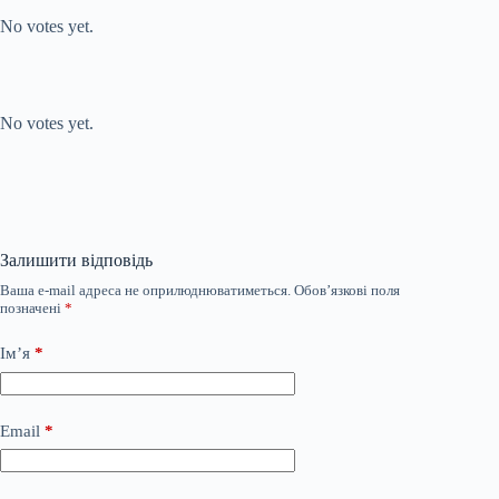
No votes yet.
Submit Rating
Rate this item:
No votes yet.
Залишити відповідь
Ваша e-mail адреса не оприлюднюватиметься.
Обов’язкові поля
позначені
*
Ім’я
*
Email
*