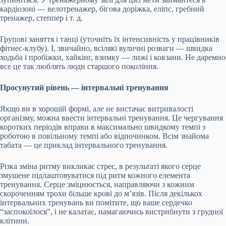
кардіозоні — велотренажер, бігова доріжка, еліпс, гребний
тренажер, степпер і т. д.
Групові заняття і танці (уточніть їх інтенсивність у працівників
фітнес-клубу). І, звичайно, всілякі вуличні розваги — швидка
ходьба і пробіжки, хайкінг, взимку — лижі і ковзани. Не даремно
все це так люблять люди старшого покоління.
Просунутий рівень — інтервальні тренування
Якщо ви в хорошій формі, але не вистачає витривалості
організму, можна ввести інтервальні тренування. Це чергування
коротких періодів вправи в максимально швидкому темпі з
роботою в повільному темпі або відпочинком. Всім знайома
табата — це приклад інтервального тренування.
Різка зміна ритму викликає стрес, в результаті якого серце
змушене підлаштовуватися під ритм кожного елемента
тренування. Серце зміцнюється, направляючи з кожним
скороченням трохи більше крові до м’язів. Після декількох
інтервальних тренувань ви помітите, що ваше сердечко
“заспокоїлося”, і не калатає, намагаючись вистрибнути з грудної
клітини.