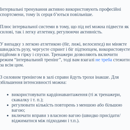
Інтервальні тренування активно використовують професійні
спортсмени, тому їх серця б’ються повільніше.
Плюс інтервальної системи в тому, що під неї можна підвести як
силові, так і легку атлетику, регулюючи активність.
У випадку з легкою атлетикою (біг, лижі, велосипед) ви міняєте
швидкість руху, чергуєте спринт і біг підтюпцем, використовуєте
підйоми в гірку і спуски. Тренажери дозволяють включити
режим “інтервальний тренінг”, тоді вам взагалі
не треба
стежити
за всім цим.
З силовим тренінгом в залі справи йдуть трохи інакше. Для
збільшення інтенсивності можна:
використовувати кардіонавантаження (ті ж тренажери,
скакалку і т. п.);
регулювати кількість повторень з меншою або більшою
вагою;
включати вправи з власною вагою (швидко присідати/
віджиматися між підходами і т.п.).