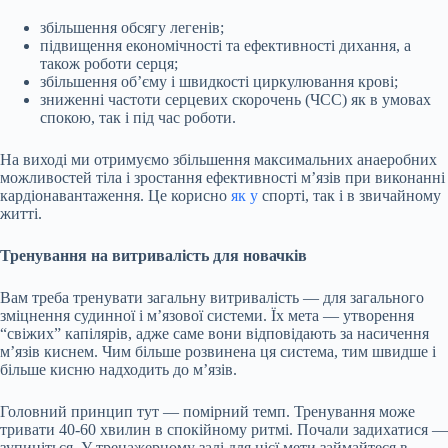
збільшення обсягу легенів;
підвищення економічності та ефективності дихання, а
також роботи серця;
збільшення об’єму і швидкості циркулювання крові;
зниженні частоти серцевих скорочень (ЧСС) як в умовах
спокою, так і під час роботи.
На виході ми отримуємо збільшення максимальних анаеробних
можливостей тіла і зростання ефективності м’язів при виконанні
кардіонавантаження. Це корисно
як у
спорті, так і в звичайному
житті.
Тренування на витривалість для новачків
Вам треба тренувати загальну витривалість — для загального
зміцнення судинної і м’язової системи. Їх мета — утворення
“свіжих” капілярів, адже саме вони відповідають за насичення
м’язів киснем. Чим більше розвинена ця система, тим швидше і
більше кисню надходить до м’язів.
Головний принцип тут — помірний темп. Тренування може
тривати 40-60 хвилин в спокійному ритмі. Почали задихатися —
зупиніться. У тренажерному залі для цієї мети займайтеся в