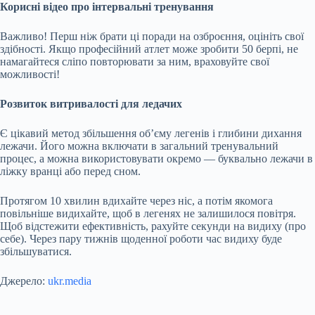
Корисні відео про інтервальні тренування
Важливо! Перш ніж брати ці поради на озброєння, оцініть свої
здібності. Якщо професійний атлет може зробити 50 берпі, не
намагайтеся сліпо повторювати за ним, враховуйте свої
можливості!
Розвиток витривалості для ледачих
Є цікавий метод збільшення об’єму легенів і глибини дихання
лежачи. Його можна включати в загальний тренувальний
процес, а можна використовувати окремо — буквально лежачи в
ліжку вранці або перед сном.
Протягом 10 хвилин вдихайте через ніс, а потім якомога
повільніше видихайте, щоб в легенях не залишилося повітря.
Щоб відстежити ефективність, рахуйте секунди на видиху (про
себе). Через пару тижнів щоденної роботи час видиху буде
збільшуватися.
Джерело:
ukr.media
Submit Rating
Rate this item: