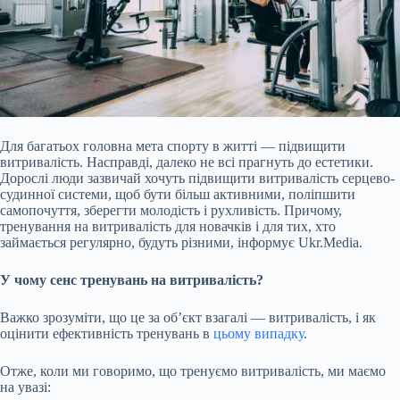
Для багатьох головна мета спорту в житті — підвищити
витривалість. Насправді, далеко не всі прагнуть до естетики.
Дорослі люди зазвичай хочуть підвищити витривалість серцево-
судинної системи, щоб бути більш активними, поліпшити
самопочуття, зберегти молодість і рухливість. Причому,
тренування на витривалість для новачків і для тих, хто
займається регулярно, будуть різними, інформує Ukr.Media.
У чому сенс тренувань на витривалість?
Важко зрозуміти, що це за об’єкт взагалі — витривалість, і
як
оцінити ефективність тренувань в
цьому випадку
.
Отже, коли ми говоримо, що тренуємо витривалість, ми маємо
на увазі: