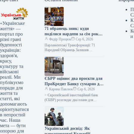
П
С
К
«Українське
С
життя» —
71 обранець зник: куди
К
портал про
поділися нардепи за сім років
и
різні грані
роботи у Раді
Федір Процюк
Сер 6, 2026
буденності
Парламентські Трансформації: 71
українців:
Народний Обранець Залишив
Верховну Раду За 7 Років Значні
здоров'я,
Кадрові Зміни У Верховній Раді
красу,
Дев’ятого Скликання Протягом…
культуру та
військові
реалії. Ми
ЄБРР оцінює два проєкти для
публікуємо
ПроКредит Банку сумарно до
поради для
330 мільйонів євро.
Карина Павлюк
Сер 6, 2026
життя та
> Європейський інвестиційний банк
статті, які
(ЄБВР) розглядає два плани для
допомагають
ПроКредит Банку (Київ) сукупним
орієнтуватися
обсягом до 330 мільйонів євро. Один
в непростий
із…
час. Наша
мета — бути
Український досвід: Як
опорою для
наркоторговці Колумбії