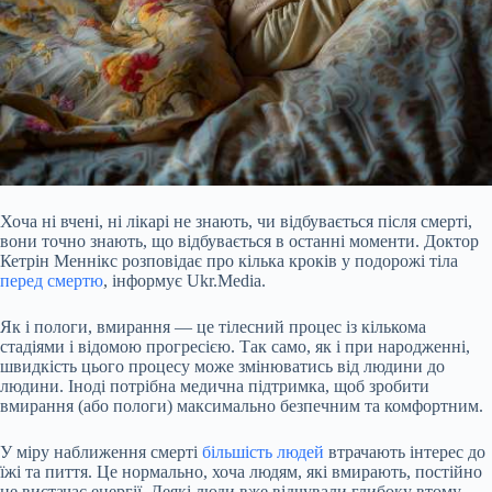
Хоча ні вчені, ні лікарі не знають, чи відбувається після смерті,
вони точно знають, що відбувається в останні моменти. Доктор
Кетрін Меннікс розповідає про кілька кроків у подорожі тіла
перед смертю
, інформує Ukr.Media.
Як і пологи, вмирання — це тілесний процес із кількома
стадіями і відомою прогресією. Так само, як і при народженні,
швидкість цього процесу може змінюватись від людини до
людини. Іноді потрібна медична підтримка, щоб зробити
вмирання (або пологи) максимально безпечним та
комфортним.
У міру наближення смерті
більшість людей
втрачають інтерес до
їжі та пиття. Це нормально, хоча людям, які вмирають, постійно
не вистачає енергії. Деякі люди вже відчували глибоку втому,