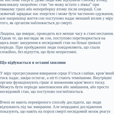
викликану хворобою: стан “не можу встати з ліжка” при
тяжкому грипі або непереборну втому після операції. Сон
зазвичай заряджає нас енергією і може бути частиною одужання,
але наприкінці життя сон поступово надає менший вплив у міру
того, як організм наближається до смерті.
Людина, що вмирає, проводить все менше часу в стані неспання.
Однак те, що виглядає як сон, поступово перетворюється на
щось інше: занурення в несвідомий стан на більш тривалі
періоди. При пробудженні люди повідомляють, що спали
спокійно, без відчуття, що були непритомні.
Що відбувається в останні хвилини
У міру прогресування вмирання серце б’ється слабше, кров’яний
тиск падає, шкіра остигає, а нігті стають темнішими. Внутрішні
органи функціонують гірше зі зниженням кров’яного тиску.
Можуть бути періоди занепокоєння або замішання, або просто
несвідомий стан, що поступово поглиблюється.
Вчені не мають перевіреного способу дослідити, що люди
відчувають під час вмирання. Але нещодавні дослідження
показують, що навіть на порозі смерті несвідомий мозок реагує