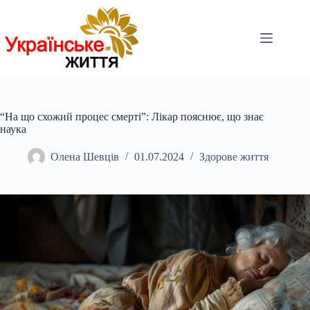
Перейти
до
вмісту
“На що схожий процес смерті”: Лікар пояснює, що знає
наука
Олена Шевців
01.07.2024
Здорове життя