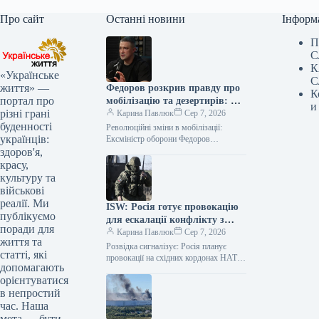
Про сайт
Останні новини
Інформ
П
С
К
«Українське
С
життя» —
Федоров розкрив правду про
К
портал про
мобілізацію та дезертирів: що
и
різні грані
каже ексміністр
Карина Павлюк
Сер 7, 2026
буденності
Революційні зміни в мобілізації:
українців:
Ексміністр оборони Федоров
представив детальний план Колишній
здоров'я,
очільник оборонного відомства,
красу,
Михайло Федоров, поділився
культуру та
інформацією про розроблений…
військові
реалії. Ми
ISW: Росія готує провокацію
публікуємо
для ескалації конфлікту з
поради для
НАТО
Карина Павлюк
Сер 7, 2026
життя та
Розвідка сигналізує: Росія планує
статті, які
провокації на східних кордонах НАТО
допомагають
Литовські посадовці неодноразово
орієнтуватися
висловлювали занепокоєння щодо
в непростий
потенційних провокацій з боку Росії…
час. Наша
мета — бути