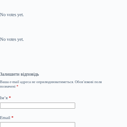
Submit Rating
Rate this item:
No votes yet.
Submit Rating
Rate this item:
No votes yet.
Залишити відповідь
Ваша e-mail адреса не оприлюднюватиметься.
Обов’язкові поля
позначені
*
Ім’я
*
Email
*