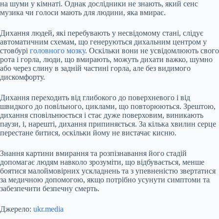
на шуми у кімнаті. Однак дослідники не знають, який сенс
музика чи голоси мають для людини, яка вмирає.
Дихання людей, які перебувають у несвідомому стані, слідує
автоматичним схемам, що генеруються дихальним центром у
стовбурі
головного мозку
. Оскільки вони не усвідомлюють свого
рота і горла, люди, що вмирають, можуть дихати важко, шумно
або через слину в задній частині горла, але без видимого
дискомфорту.
Дихання переходить від глибокого до поверхневого і від
швидкого до повільного, циклами, що повторюються. Зрештою,
дихання сповільнюється і стає дуже поверховим, виникають
паузи, і, нарешті, дихання припиняється. За кілька хвилин серце
перестане битися, оскільки йому не вистачає кисню.
Знання картини вмирання та розпізнавання його стадій
допомагає людям навколо зрозуміти, що відбувається, менше
боятися малоймовірних ускладнень та з упевненістю звертатися
за медичною допомогою, якщо потрібно усунути симптоми та
забезпечити безпечну смерть.
Джерело:
ukr.media