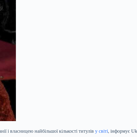
нії і власницею найбільшої кількості титулів
у світі
, інформує Uk