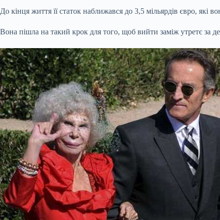
До кінця життя її статок наближався до 3,5 мільярдів євро, які во
Вона пішла на такий крок для того, щоб вийти заміж утретє за д