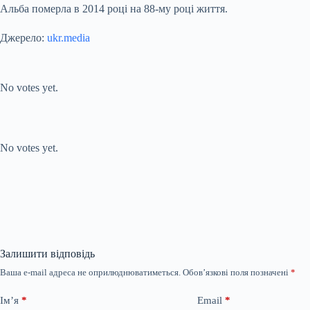
Альба померла в 2014 році на 88-му році життя.
Джерело:
ukr.media
Submit Rating
Rate this item:
No votes yet.
Submit Rating
Rate this item:
No votes yet.
Залишити відповідь
Ваша e-mail адреса не оприлюднюватиметься.
Обов’язкові поля позначені
*
Ім’я
*
Email
*