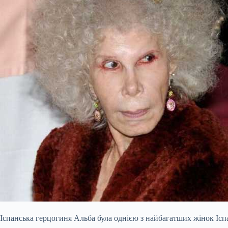
Іспанська герцогиня Альба була однією з найбагатших жінок Іспа