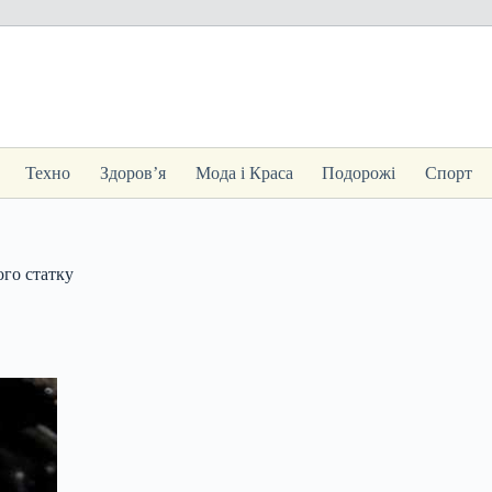
Техно
Здоров’я
Мода і Краса
Подорожі
Спорт
ого статку