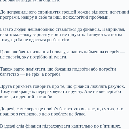
До неправильного сприйняття грошей можна віднести негативні
програми, невіру в себе та інші психологічні проблеми.
Багато людей нешанобливо ставляться до фінансів. Наприклад,
навіть маленьку зарплату вони не цінують. І дивуються потім
тому, що їм не вдається розбагатіти.
Гроші люблять визнання і повагу, а навіть найменша енергія —
це енергія, яку потрібно цінувати.
Також варто пам’ятати, що бажання подвоїти або потроїти
багатство — не гріх, а потреба.
Друга прикмета говорить про те, що фінанси люблять рахунок.
Тому найкраще їх перераховувати вручну. Але не ввечері або
вночі, а в денний час доби.
До речі, саме через це повір’я багато хто вважає, що у тих, хто
працює з готівкою, з нею проблем не буває.
В ідеалі слід фінанси підраховувати капітально по п’ятницях.