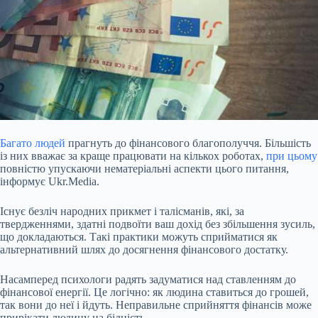
Багато людей
прагнуть до фінансового благополуччя. Більшість
із них вважає за краще працювати на кількох роботах,
при цьому
повністю упускаючи нематеріальні аспекти цього питання,
інформує Ukr.Media.
Існує безліч народних прикмет і талісманів, які, за
твердженнями, здатні подвоїти ваш дохід без збільшення зусиль,
що докладаються. Такі практики можуть сприйматися як
альтернативний шлях до досягнення фінансового достатку.
Насамперед психологи радять задуматися над ставленням до
фінансової
енергії. Це логічно: як людина ставиться до грошей,
так вони до неї і йдуть. Неправильне сприйняття фінансів може
прирікати людину на бідність.