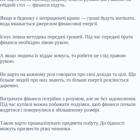
обідній стіл — фінанси підуть.
Якщо в будинку є непрацюючі крани — гроші будуть витікати,
вода вважається джерелом фінансової енергії.
Існує певна методика передачі грошей. Під час передачі брати
фінанси необхідно лівою рукою.
А якщо людина їх віддає комусь, то робити це слід правою
рукою.
Не варто на кожному розі говорити про свої доходи та цілі. Що
більше людей про них знають, то більше енергії розсіюється
даремно.
Витрачати фінанси потрібно з розумом, але не без задоволення.
Під час купівлі можна побажати подумки, щоб фінанси почали
водитися і повернулися в збільшеному розмірі.
Також варто проаналізувати предмети побуту. До бідності
можуть призвести різні чинники.