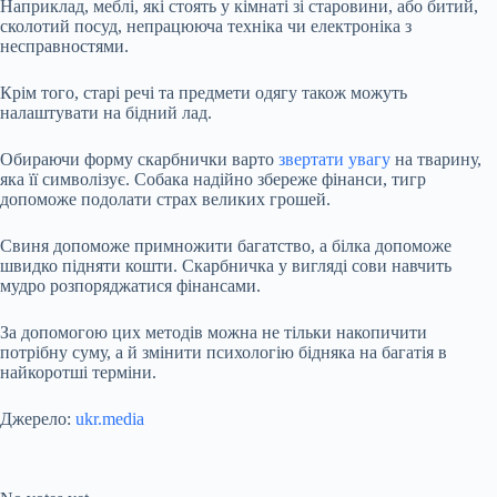
Наприклад, меблі, які стоять у кімнаті зі старовини, або битий,
сколотий посуд, непрацююча техніка чи електроніка з
несправностями.
Крім того, старі речі та предмети одягу також можуть
налаштувати на бідний лад.
Обираючи форму скарбнички варто
звертати увагу
на тварину,
яка її символізує. Собака надійно збереже фінанси, тигр
допоможе подолати страх великих грошей.
Свиня допоможе примножити багатство, а білка допоможе
швидко підняти кошти. Скарбничка у вигляді сови навчить
мудро розпоряджатися фінансами.
За допомогою цих методів можна не тільки накопичити
потрібну суму, а й змінити психологію бідняка на багатія в
найкоротші терміни.
Джерело:
ukr.media
Submit Rating
Rate this item: