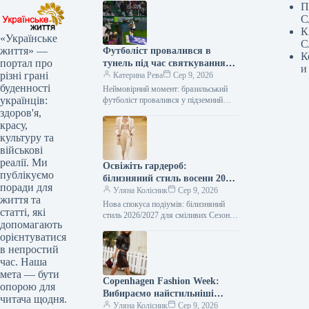
П
С
К
«Українське
С
життя» —
Футболіст провалився в
К
портал про
тунель під час святкування
и
різні грані
голу: відео курйозного
Катерина Рева
Сер 9, 2026
буденності
падіння
Неймовірний момент: бразильський
українців:
футболіст провалився у підземний
тунель під час святкування голу
здоров'я,
Інцидент, що викликав чималий
красу,
резонанс, стався 8 серпня…
культуру та
військові
реалії. Ми
Освіжіть гардероб:
публікуємо
білизняний стиль восени 2026
поради для
– від корсетів до комбінацій
Уляна Колісник
Сер 9, 2026
життя та
Нова спокуса подіумів: білизняний
статті, які
стиль 2026/2027 для сміливих Сезон
допомагають
осінь-зима 2026/2027 розкрив на
орієнтуватися
модних показах нове бачення
в непростий
жіночності, експресії та…
час. Наша
мета — бути
Copenhagen Fashion Week:
опорою для
Вибираємо найстильніші
читача щодня.
образи від гостей
Уляна Колісник
Сер 9, 2026