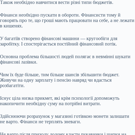
Також необхідно навчитися вести різні типи бюджетів.
Фінанси необхідно пускати в обороти. Фінансисти тому й
говорять про те, що гроші мають працювати на себе, а не лежати
в кишенях.
У багатіїв створено фінансові машини — кругообіги для
заробітку. І спостерігається постійний фінансовий потік.
Основна проблема більшості людей полягає в невмінні шукати
фінансові лазівки.
Чим їх буде більше, тим більше шансів збільшити бюджет.
Живучи на одну зарплату і пенсію навряд чи вдасться
розбагатіти.
Існує ціла низка прикмет, які крім психології допоможуть
накопичити необхідну суму на потрібні витрати.
Здійснюючи розрахунок у магазині готівкою монети залишати
не варто. Фінанси не терплять зневаги.
Не варто після приходу додому класти рукавички і шапки на