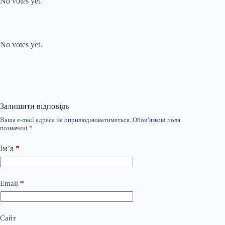
No votes yet.
Submit Rating
Rate this item:
No votes yet.
Залишити відповідь
Ваша e-mail адреса не оприлюднюватиметься.
Обов’язкові поля
позначені
*
Ім’я
*
Email
*
Сайт