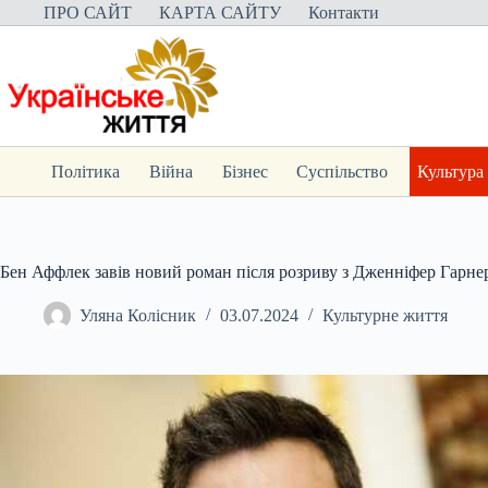
Перейти
ПРО САЙТ
КАРТА САЙТУ
Контакти
до
вмісту
Політика
Війна
Бізнес
Суспільство
Культура
Бен Аффлек завів новий роман після розриву з Дженніфер Гарне
Уляна Колісник
03.07.2024
Культурне життя