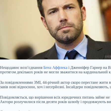
Нещодавнє возз’єднання
Бена Аффлека
і Дженніфер Гарнер на Ве
протягом декількох років не могли зважитися на кардинальний к
За повідомленнями ЗМІ, 44-річний актор скоро перестане жити в 
завів нові відносини, хоч і
несерйозні. Інсайдери повідомляють,
Повідомляється, що вирішення всіх юридичних питань займе не м
Актори розлучилися після десяти років шлюбу і продовжують вихо