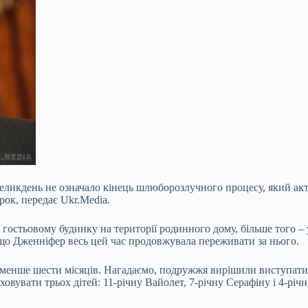
ликдень не означало кінець шлюборозлучного процесу, який актри
рок, передає Ukr.Media.
гостьовому будинку на території родинного дому, більше того – 
 що Дженніфер весь цей час продовжувала переживати за нього.
енше шести місяців. Нагадаємо, подружжя вирішили виступати в 
вувати трьох дітей: 11-річну Вайолет, 7-річну Серафіну і 4-річ