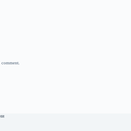
 I comment.
ни