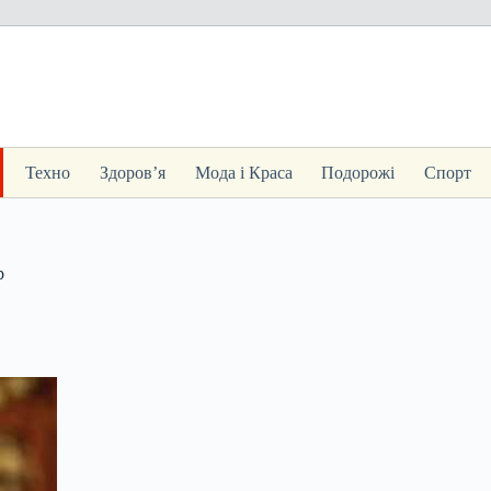
Техно
Здоров’я
Мода і Краса
Подорожі
Спорт
р