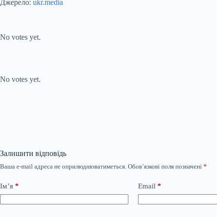
Джерело:
ukr.media
Submit Rating
Rate this item:
No votes yet.
Submit Rating
Rate this item:
No votes yet.
Залишити відповідь
Ваша e-mail адреса не оприлюднюватиметься.
Обов’язкові поля позначені
*
Ім’я
*
Email
*