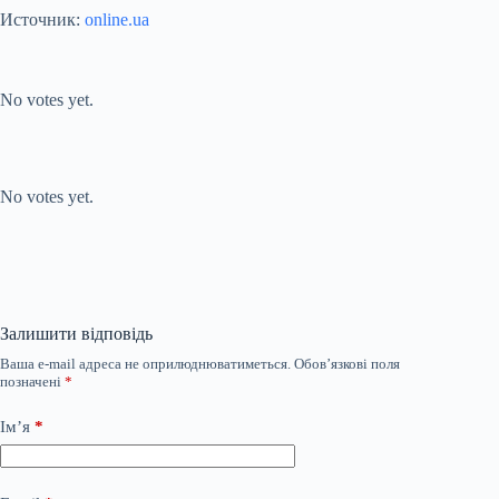
Источник:
online.ua
Submit Rating
Rate this item:
No votes yet.
Submit Rating
Rate this item:
No votes yet.
Залишити відповідь
Ваша e-mail адреса не оприлюднюватиметься.
Обов’язкові поля
позначені
*
Ім’я
*