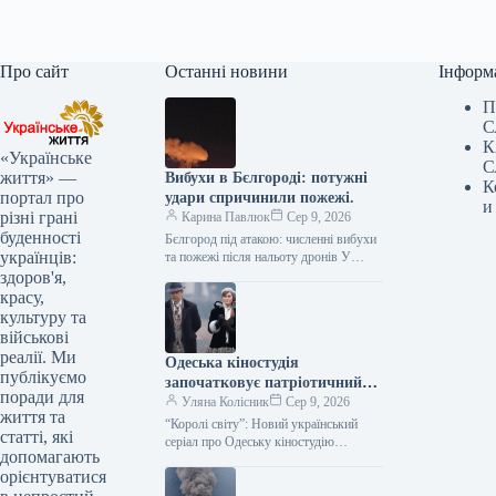
Про сайт
Останні новини
Інформ
П
С
К
«Українське
С
життя» —
Вибухи в Бєлгороді: потужні
К
портал про
удари спричинили пожежі.
и
різні грані
Карина Павлюк
Сер 9, 2026
буденності
Бєлгород під атакою: численні вибухи
українців:
та пожежі після нальоту дронів У
російському місті Бєлгород
здоров'я,
спостерігається серія вибухів та
красу,
масштабні пожежі.…
культуру та
військові
реалії. Ми
Одеська кіностудія
публікуємо
започатковує патріотичний
поради для
серіал «Королі світу»
Уляна Колісник
Сер 9, 2026
життя та
“Королі світу”: Новий український
статті, які
серіал про Одеську кіностудію
допомагають
отримав державну підтримку
орієнтуватися
Компанія-виробник успішно пройшла
конкурсний відбір Міністерства