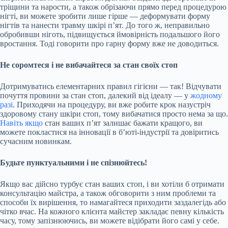
тріщини та нарости, а також обрізаючи прямо перед процедурою
нігті, ви можете зробити лише гірше — деформувати форму
нігтів та нанести травму шкірі п’ят. До того ж, неправильно
обробивши ніготь, підвищується ймовірність подальшого його
вростання. Тоді говорити про гарну форму вже не доводиться.
Не соромтеся і не вибачайтеся за стан своїх стоп
Дотримуватись елементарних правил гігієни — так! Відчувати
почуття провини за стан стоп, далекий від ідеалу — у
жодному
разі
. Приходячи на процедуру, ви вже робите крок назустріч
здоровому стану шкіри стоп, тому вибачатися просто нема за що.
Навіть якщо
стан ваших п’ят залишає бажати кращого, ви
можете покластися на інновації в б’юті-індустрії та довіритись
сучасним новинкам.
Будьте пунктуальними і не спізнюйтесь!
Якщо вас дійсно турбує стан ваших стоп, і ви хотіли б отримати
консультацію майстра, а також обговорити з ним проблеми та
способи їх вирішення, то намагайтеся приходити заздалегідь або
чітко вчас. На кожного клієнта майстер закладає певну кількість
часу, тому запізнюючись, ви можете відібрати його самі у себе.