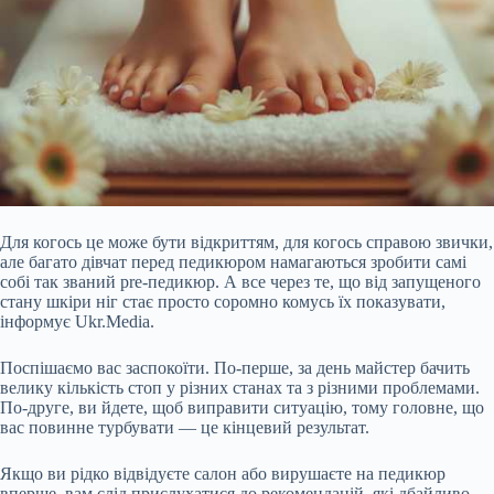
Для когось це може бути відкриттям, для когось справою звички,
але багато дівчат перед педикюром намагаються зробити самі
собі так званий pre-педикюр. А все через те, що від запущеного
стану шкіри ніг стає просто соромно комусь їх показувати,
інформує Ukr.Media.
Поспішаємо вас заспокоїти. По-перше, за день майстер бачить
велику кількість стоп у різних станах та з різними проблемами.
По-друге, ви йдете, щоб виправити ситуацію, тому головне, що
вас повинне турбувати — це кінцевий результат.
Якщо ви рідко відвідуєте салон або вирушаєте на педикюр
вперше, вам слід прислухатися до рекомендацій, які дбайливо