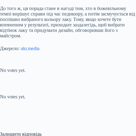
До того ж, ця порада стане в нагоді тим, хто в божевільному
темпі вирішує справи під час педикюру, а потім засмучується від
поспішно вибраного кольору лаку. Тому, якщо хочете бути
впевненим у результаті, приходьте заздалегідь, щоб вибрати
відтінок лаку та придумати дизайн, обговоривши його з
майстром.
Джерело:
ukr.media
Submit Rating
Rate this item:
No votes yet.
Submit Rating
Rate this item:
No votes yet.
Залишити відповідь