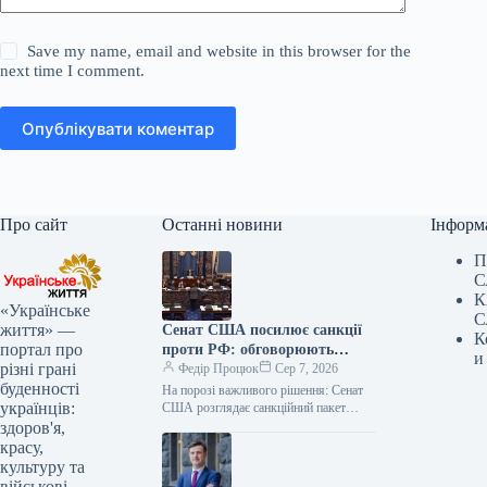
Save my name, email and website in this browser for the
next time I comment.
Опублікувати коментар
Про сайт
Останні новини
Інформ
П
С
К
«Українське
С
життя» —
Сенат США посилює санкції
К
портал про
проти РФ: обговорюють
и
різні грані
новий законопроєкт
Федір Процюк
Сер 7, 2026
буденності
На порозі важливого рішення: Сенат
українців:
США розглядає санкційний пакет
проти Росії Американські сенатори
здоров'я,
розпочали дебати щодо прогресивного
красу,
законопроєкту, ініційованого Ліндсі…
культуру та
військові