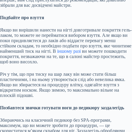
зібрали для вас досвідчені майстри.
Подбайте про взуття
Якщо ви вирішили нанести на нігті довготривале покриття гель-
лаком, то можете не перейматися вибором взуття. Але якщо ви
поки придивляєтеся до лаків або віддаєте перевагу менш
стійким складам, то необхідно подбати про взуття, яке чинитиме
найменший тиск на нігті. В
іншому разі
ви можете пошкодити
покриття, незважаючи на те, що в салоні майстер простежить,
щоб воно висохло.
Річ у тім, що при тиску на шар лаку він може стати більш
пластичними, і на ньому утворюється слід або невелика ямка.
Якщо ви збираєтеся на процедуру влітку, одягайте взуття з
відкритим носком. Якщо зимою, то максимально вільне на
плоскій підошві.
Позбавтеся звички готувати ноги до педикюру заздалегідь
Збираючись на класичний педикюр без SPA-програми,
максимум, що ви можете зробити до процедури, — це
скористатися м’яким скрабом для ніг. Заздалегідь обробляючи