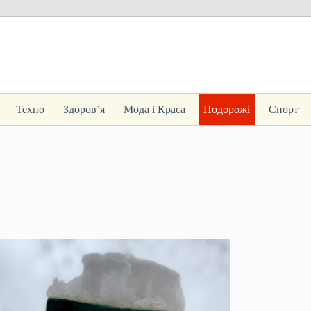
Техно
Здоров’я
Мода і Краса
Подорожі
Спорт