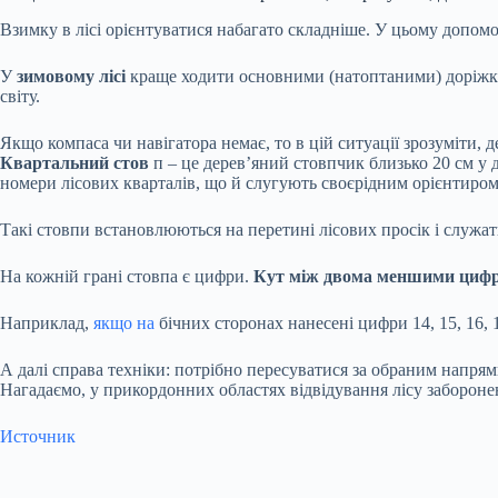
Взимку в лісі орієнтуватися набагато складніше. У цьому допом
У
зимовому лісі
краще ходити основними (натоптаними) доріжк
світу.
Якщо компаса чи навігатора немає, то в цій ситуації зрозуміти, д
Квартальний стов
п – це дерев’яний стовпчик близько 20 см у д
номери лісових кварталів, що й слугують своєрідним орієнтиром 
Такі стовпи встановлюються на перетині лісових просік і служат
На кожній грані стовпа є цифри.
Кут між двома меншими цифра
Наприклад,
якщо на
бічних сторонах нанесені цифри 14, 15, 16, 1
А далі справа техніки: потрібно пересуватися за обраним напр
Нагадаємо, у прикордонних областях відвідування лісу забороне
Источник
Submit Rating
Rate this item: