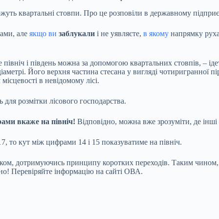
ожуть квартальні стовпи. Про це розповіли в державному підприє
ами, але
якщо ви
заблукали
і не уявляєте,
в якому
напрямку руха
е північ і південь можна за допомогою квартальних стовпів, – іде
іаметрі. Його верхня частина стесана у вигляді чотиригранної піра
місцевості в невідомому лісі.
ь для розмітки лісового господарства.
ми вкаже на північ!
Відповідно, можна вже зрозуміти, де інші 
7, то кут між цифрами 14 і 15 показуватиме на північ.
ямком, дотримуючись принципу коротких переходів. Таким чином,
но! Перевіряйте інформацію на сайті ОВА.