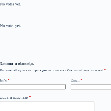
No votes yet.
Submit Rating
Rate this item:
No votes yet.
Залишити відповідь
Ваша e-mail адреса не оприлюднюватиметься.
Обов’язкові поля позначені
*
Ім’я
*
Email
*
Додати коментар
*