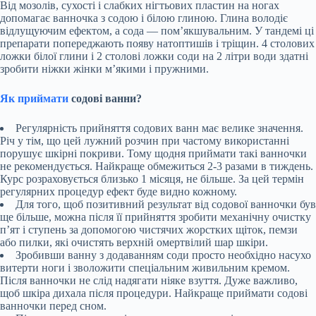
Від мозолів, сухості і слабких нігтьових пластин на ногах
допомагає ванночка з содою і білою глиною. Глина володіє
відлущуючим ефектом, а сода — пом’якшувальним. У тандемі ці
препарати попереджають появу натоптишів і тріщин. 4 столових
ложки білої глини і 2 столові ложки соди на 2 літри води здатні
зробити ніжки жінки м’якими і пружними.
Як приймати
содові ванни?
Регулярність прийняття содових ванн має велике значення.
Річ у тім, що цей лужний розчин при частому використанні
порушує шкірні покриви. Тому щодня приймати такі ванночки
не рекомендується. Найкраще обмежиться 2-3 разами в тиждень.
Курс розраховується близько 1 місяця, не більше. За цей термін
регулярних процедур ефект буде видно кожному.
Для того, щоб позитивний результат від содової ванночки був
ще більше, можна після її прийняття зробити механічну очистку
п’ят і ступень за допомогою чистячих жорстких щіток, пемзи
або пилки, які очистять верхній омертвілий шар шкіри.
Зробивши ванну з додаванням соди просто необхідно насухо
витерти ноги і зволожити спеціальним живильним кремом.
Після ванночки не слід надягати ніяке взуття. Дуже важливо,
щоб шкіра дихала після процедури. Найкраще приймати содові
ванночки перед сном.