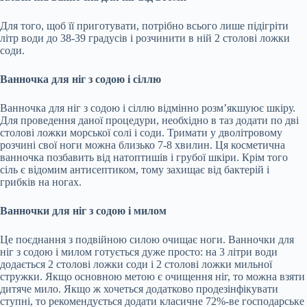
Для того, щоб її приготувати, потрібно всього лише підігріти
літр води до 38-39 градусів і розчинити в ній 2 столові ложки
соди.
Ванночка для ніг з содою і сіллю
Ванночка для ніг з содою і сіллю відмінно розм’якшуює шкіру.
Для проведення даної процедури, необхідно в таз додати по дві
столові ложки морської солі і соди. Тримати у дволітровому
розчині свої ноги можна близько 7-8 хвилин. Ця косметична
ванночка позбавить від натоптишів і грубої шкіри. Крім того
сіль є відомим антисептиком, тому захищає від бактерій і
грибків на ногах.
Ванночки для ніг з содою і милом
Це поєднання з подвійною силою очищає ноги. Ванночки для
ніг з содою і милом готується дуже просто: на 3 літри води
додається 2 столові ложки соди і 2 столові ложки мильної
стружки. Якщо основною метою є очищення ніг, то можна взяти
дитяче мило. Якщо ж хочеться додатково продезінфікувати
ступні, то рекомендується додати класичне 72%-ве господарське