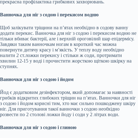
прекрасна профілактика грибкових захворювань.
Ванночка для ніг з содою і перекисом водню
Щоб залікувати тріщини на п’ятах необхідно в содову ванну
додати перекис. Ванночка для ніг з содою і перекисом водню не
тільки вбиває бактерії, але і верхній ороговілий шар епідермісу.
Завдяки таким ванночкам ногам в короткий час можна
повернути дитячу красу і м’якість. У теплу воду необхідно
налити 2 ст.ложки перекису і стільки ж соди, протримати
хвилин 12-15 у воді і прочистити жорсткою щіткою шкірку на
ступнях.
Ванночки для ніг з содою і йодом
Йод є додатковим дезінфектором, який допомагає за наявності
грибків відкритих глибоких тріщин на п’ятах. Ванночки для ніг
з содою і йодом корисні тим, хто має сильно пошкоджену шкіру
ніг. Для приготування такої ванночки з содою необхідно
розвести по 2 столові ложки йоду і соди у 2 літрах води.
Ванночки для ніг з содою і глиною