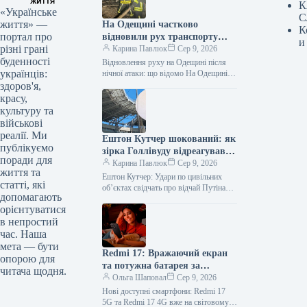
К
«Українське
С
життя» —
На Одещині частково
К
портал про
відновили рух транспорту
и
різні грані
після обстрілу: деталі від
Карина Павлюк
Сер 9, 2026
буденності
ДПСУ
Відновлення руху на Одещині після
українців:
нічної атаки: що відомо На Одещині
розпочалися роботи з відновлення
здоров'я,
транспортного сполучення, яке було
красу,
ускладнене…
культуру та
військові
реалії. Ми
Ештон Кутчер шокований: як
публікуємо
зірка Голлівуду відреагував
поради для
на ракетний удар по стадіону
Карина Павлюк
Сер 9, 2026
життя та
в Одесі
Ештон Кутчер: Удари по цивільних
статті, які
об’єктах свідчать про відчай Путіна
допомагають
Відомий голлівудський актор Ештон
орієнтуватися
Кутчер, чоловік Міли Куніс, вважає,
в непростий
що…
час. Наша
мета — бути
Redmi 17: Вражаючий екран
опорою для
та потужна батарея за
читача щодня.
доступну ціну — смартфон
Ольга Шаповал
Сер 9, 2026
вже у продажу
Нові доступні смартфони: Redmi 17
5G та Redmi 17 4G вже на світовому