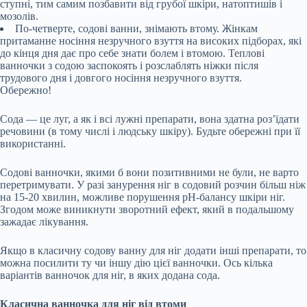
ступні, тим самим позбавити від грубої шкіри, натоптишів і
мозолів.
По-четверте, содові ванни, знімають втому. Жінкам
притаманне носіння незручного взуття на високих підборах, які
до кінця дня дає про себе знати болем і втомою. Теплові
ванночки з содою заспокоять і розслаблять ніжки після
трудового дня і довгого носіння незручного взуття.
Обережно!
Сода — це луг, а як і всі лужні препарати, вона здатна роз’їдати
речовини (в тому числі і людську шкіру). Будьте обережні при її
використанні.
Содові ванночки, якими б вони позитивними не були, не варто
перетримувати. У разі занурення ніг в содовий розчин більш ніж
на 15-20 хвилин, можливе порушення рН-балансу шкіри ніг.
Згодом може виникнути зворотний ефект, який в подальшому
зажадає лікування.
Якщо в класичну содову ванну для ніг додати інші препарати, то
можна посилити ту чи іншу дію цієї ванночки. Ось кілька
варіантів ванночок для ніг, в яких додана сода.
Класична ванночка для ніг від втоми