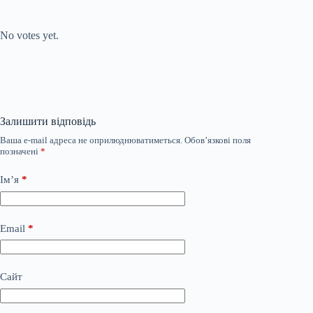
Submit Rating
Rate this item:
No votes yet.
Залишити відповідь
Ваша e-mail адреса не оприлюднюватиметься.
Обов’язкові поля
позначені
*
Ім’я
*
Email
*
Сайт