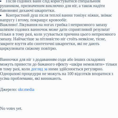
Після содових ванн слід користуватися спеціальним
рушником, призначеним виключно для ніг, а також надіти
бавовняні дихаючі шкарпетки.
Контрастний душ після теплої ванни тонізує ніжки, знімає
напругу і втому, покращує кровообіг.
Важливо! Лікування на ногах грибка і неприємного запаху
шляхом содових ванночок може дати сприятливий результат
тільки в тому разі, коли усувається причина цього неприємного
запаху. Найчастіше за пітливістю ніг стоїть неякісне, тісне,
закрите взуття або синтетичні шкарпетки, які не дають
циркулювати свіжому повітрю.
Ванночки для ніг з додаванням соди або інших складових
можуть привести до бажаного ефекту «шкіри немовляти» тільки
в тому разі, коли
догляд за
ними здійснюється регулярно.
Одноразові процедури не можуть на 100 відсотків впоратися з
усіма проблемами, які виникають.
Джерело:
ukr.media
Submit Rating
Rate this item:
No votes yet.