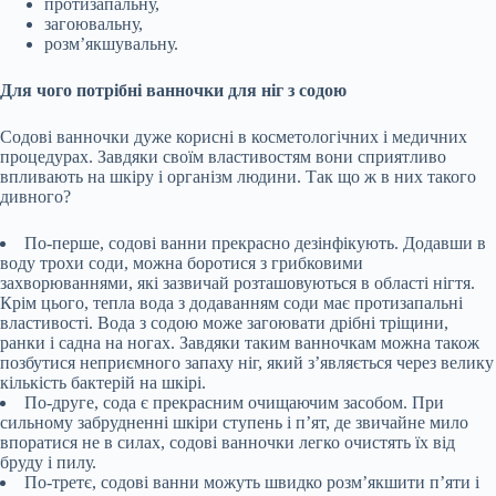
протизапальну,
загоювальну,
розм’якшувальну.
Для чого потрібні ванночки для ніг з содою
Содові ванночки дуже корисні в косметологічних і медичних
процедурах. Завдяки своїм властивостям вони сприятливо
впливають на шкіру і організм людини. Так що ж в них такого
дивного?
По-перше, содові ванни прекрасно дезінфікують. Додавши в
воду трохи соди, можна боротися з грибковими
захворюваннями, які зазвичай розташовуються в області нігтя.
Крім цього, тепла вода з додаванням соди має протизапальні
властивості. Вода з содою може загоювати дрібні тріщини,
ранки і садна на ногах. Завдяки таким ванночкам можна також
позбутися неприємного запаху ніг, який з’являється через велику
кількість бактерій на шкірі.
По-друге, сода є прекрасним очищаючим засобом. При
сильному забрудненні шкіри ступень і п’ят, де звичайне мило
впоратися не в силах, содові ванночки легко очистять їх від
бруду і пилу.
По-третє, содові ванни можуть швидко розм’якшити п’яти і