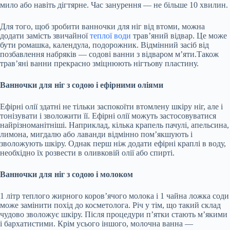
мило або навіть дігтярне. Час занурення — не більше 10 хвилин.
Для того, щоб зробити ванночки для ніг від втоми, можна
додати замість звичайної
теплої води
трав’яний відвар. Це може
бути ромашка, календула, подорожник. Відмінний засіб від
позбавлення набряків — содові ванни з відваром м’яти.Також
трав’яні ванни прекрасно зміцнюють нігтьову пластину.
Ванночки для ніг з содою і ефірними оліями
Ефірні олії здатні не тільки заспокоїти втомлену шкіру ніг, але і
тонізувати і зволожити її. Ефірні олії можуть застосовуватися
найрізноманітніші. Наприклад, кілька крапель пачулі, апельсина,
лимона, мигдалю або лаванди відмінно пом’якшують і
зволожують шкіру. Однак перш ніж додати ефірні краплі в воду,
необхідно їх розвести в оливковій олії або спирті.
Ванночки для ніг з содою і молоком
1 літр теплого жирного коров’ячого молока і 1 чайна ложка соди
може замінити похід до косметолога. Річ у тім, що такий склад
чудово зволожує шкіру. Після процедури п’ятки стають м’якими
і бархатистими. Крім усього іншого, молочна ванна —