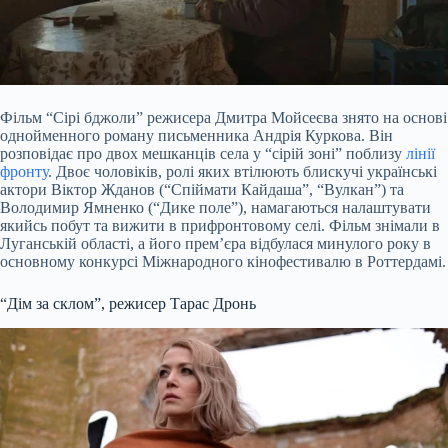
Фільм “Сірі бджоли” режисера Дмитра Мойсеєва знято на основі
однойменного роману письменника Андрія Куркова. Він
розповідає про двох мешканців села у “сірій зоні” поблизу
лінії
фронту
. Двоє чоловіків, ролі яких втілюють блискучі українські
актори Віктор Жданов (“Спіймати Кайдаша”, “Вулкан”) та
Володимир Ямненко (“Дике поле”), намагаються налаштувати
якийсь побут та вижити в прифронтовому селі. Фільм знімали в
Луганській області, а його прем’єра відбулася минулого року в
основному конкурсі Міжнародного кінофестивалю в Роттердамі.
“Дім за склом”, режисер Тарас Дронь