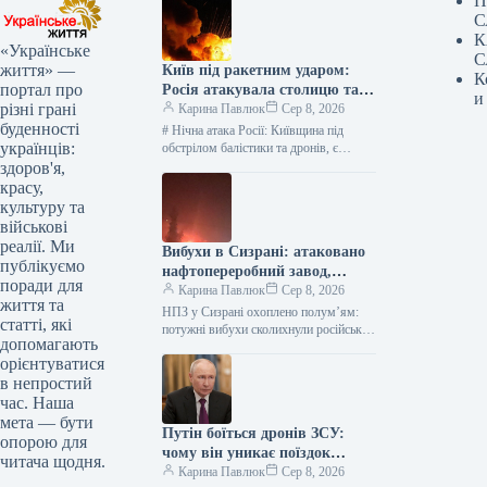
П
С
К
«Українське
С
життя» —
Київ під ракетним ударом:
К
портал про
Росія атакувала столицю та
и
різні грані
область, є жертви —
Карина Павлюк
Сер 8, 2026
буденності
найсвіжіші подробиці
# Нічна атака Росії: Київщина під
українців:
обстрілом балістики та дронів, є
загиблі та діти серед постраждалих В
здоров'я,
ніч на 8…
красу,
культуру та
військові
реалії. Ми
Вибухи в Сизрані: атаковано
публікуємо
нафтопереробний завод,
поради для
розпочалася пожежа
Карина Павлюк
Сер 8, 2026
життя та
НПЗ у Сизрані охоплено полум’ям:
статті, які
потужні вибухи сколихнули російське
допомагають
місто У російському місті Сизрань, що
орієнтуватися
на території Самарської області,
в непростий
зафіксовано…
час. Наша
мета — бути
Путін боїться дронів ЗСУ:
опорою для
чому він уникає поїздок
читача щодня.
Україною
Карина Павлюк
Сер 8, 2026