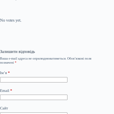
Submit Rating
Rate this item:
No votes yet.
Залишити відповідь
Ваша e-mail адреса не оприлюднюватиметься.
Обов’язкові поля
позначені
*
Ім’я
*
Email
*
Сайт