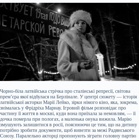
Чорно-біла латвійська стрічка про сталінські репресії, світова
прем’єра якої відбулася на Берлінале. У центрі сюжету — історія
латвійської акторки Марії Лейко, зірки німого кіно, яка, зокрема,
знімалась у Фрідріха Марнау. Ігровий фільм розповідає про
частину її життя в москві, куди вона приїхала за немовлям, — її
дочка померла при пологах, а маленька онука вижила. Марію
змушують залишитися в росії, пояснюючи це тим, що на дитину
потрібно зробити документи, щоб вивезти за межі Радянського
Союзу. Паралельно акторці пропонують зіграти головну партію