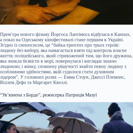
Прем’єра нового фільму Йоргоса Лантімоса відбулася в Каннах,
а показ на Одеському кінофестивалі стане першим в Україні.
Згідно із синопсисом, це “байка-триптих про трьох героїв:
людину без вибору, яка намагається взяти під контроль власне
життя; поліцейського, який стривожений тим, що його дружина,
яка зникла безвісти в морі, повернулася і виглядає іншою
людиною; і жінку, сповнену рішучості знайти певну людину з
особливими здібностями, якій судилося стати духовним
лідером”. У головних ролях — Емма Стоун, Джессі Племонс,
Віллем Дефо та Маргарет Квеллі.
“Ув’язнена з Бордо”, режисерка Патриція Мазуї