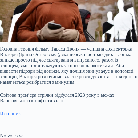
Головна героїня фільму Тараса Дроня — успішна архітекторка
Вікторія (Ірина Островська), яка переживає трагедію: її донька
зникає просто під час святкування випускного, разом із
хлопцем, якого звинувачують у торгівлі наркотиками. Аби
відвести підозри від доньки, яку поліція звинувачує в допомозі
хлопцю, Вікторія розпочинає власне розслідування — і водночас
намагається розібратися з минулим.
Світова прем’єра стрічки відбулася 2023 року в межах
Варшавського кінофестивалю.
Источник
Submit Rating
Rate this item:
No votes yet.