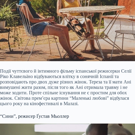
Події чуттєвого й інтимного фільму іспанської режисерки Селії
Ріко Клавельїно відбуваються влітку в сонячній Іспанії та
розповідають про двох дуже різних жінок. Тереза та її мати Ані
вимушені жити разом, після того як Ані отримала травму і не
може ходити. Проте спільне існування не є простим для обох
жінок. Світова прем’єра картини “Маленькі любові” відбулася
цього року на кінофестивалі в Малазі.
“Сини”, режисер Ґустав Мьоллер