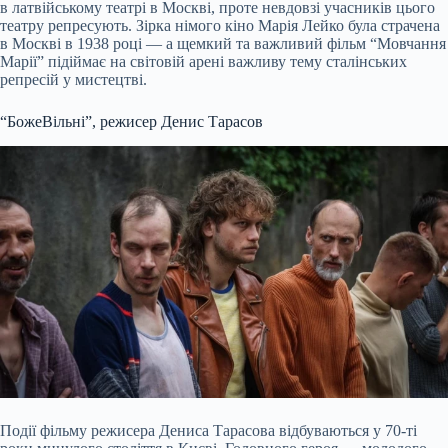
в латвійському театрі в Москві, проте невдовзі учасників цього
театру репресують. Зірка німого кіно Марія Лейко була страчена
в Москві в 1938 році — а щемкий та важливий фільм “Мовчання
Марії” підіймає на світовій арені важливу тему сталінських
репресій у мистецтві.
“БожеВільні”, режисер Денис Тарасов
Події фільму режисера Дениса Тарасова відбуваються у 70-ті