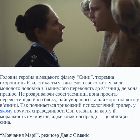
Головна героїня німецького фільму “Сини”, тюремна
охоронниця Єва, стикається з дилемою свого життя, коли
молодого чоловіка з її минулого переводять до в’язниці, де вона
працює. Не розкриваючи своєї таємниці, вона просить
перевести її до його блоку, найсуворішого та найжорстокішого у
в’язниці. Так починається тривожний психологічний трилер,
у
якому
почуття справедливості Єви ставить на карту її
моральність і майбутнє, адже юнак насправді — це вбивця її
сина.
“Мовчання Марії”, режисер Давіс Сіманіс