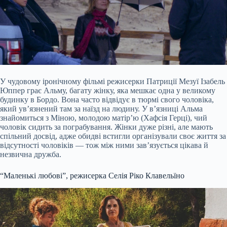
У чудовому іронічному фільмі режисерки Патриції Мезуї Ізабель
Юппер грає Альму, багату жінку, яка мешкає одна у великому
будинку в Бордо. Вона часто відвідує в тюрмі свого чоловіка,
який ув’язнений там за наїзд на людину. У в’язниці Альма
знайомиться з Міною, молодою матір’ю (Хафсія Герці), чий
чоловік сидить за пограбування. Жінки дуже різні, але мають
спільний досвід, адже обидві встигли організували своє життя за
відсутності чоловіків — тож між ними зав’язується цікава й
незвична дружба.
“Маленькі любові”, режисерка Селія Ріко Клавельїно