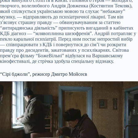
роки минулого століття в Києві. Головного героя — молодого,
творчого, волелюбного Андрія Довженка (Костянтин Темляк),
який спілкується українською мовою та слухає “небажану”
музику, — відправляють до психіатричної лікарні. Там він
з’ясовує страшну правду — обвинувачуваним за статтею
“антирадянська діяльність” приписують вигаданий в кабінетах
КДБ діагноз — “млявоплинна шизофренія”. Андрій потрапляє у
пекло каральної психіатрії. Перед ним постає непростий вибір
— співпрацювати з КДБ і повернутися до сім’ї чи розкрити
правду про дисидентів, закатованих у психлікарнях. Світова
премʼєра фільму “БожеВільні” відбулася на Варшавському
кінофестивалі, де стрічка здобула спеціальну відзнаку.
“Сірі бджоли”, режисер Дмитро Мойсеєв