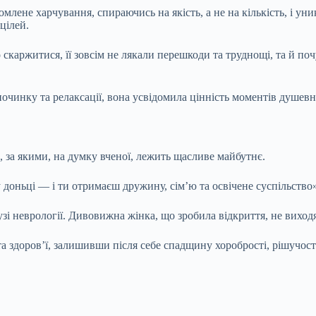
домлене харчування, спираючись на якість, а не на кількість, і у
цілей.
о скаржитися, її зовсім не лякали перешкоди та труднощі, та й п
очинку та релаксації, вона усвідомила цінність моментів душев
, за якими, на думку вченої, лежить щасливе майбутнє.
 доньці — і ти отримаєш дружину, сім’ю та освічене суспільство»
зі неврології. Дивовижна жінка, що зробила відкриття, не виходяч
та здоров’ї, залишивши після себе спадщину хоробрості, рішучост