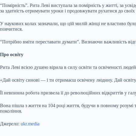
“Помірність”. Рита Леві виступала за помірність у житті, за усві
за здатність отримувати уроки і продовжувати рухатися до своїх 
У наукових колах зазначали, що цій милій жінці не властиво бул
повчитися.
“Потрібно вміти переставати думати”. Визнаючи важливість відп
Про освіту
Рита Леві всією душею вірила в силу освіти та освіченості людей
«Дай освіту синові — і ти отримаєш освічену людину. Дай освіту
Її невпинна робота призвела її до революційних відкриттів у галу
Вона пішла з життя на 104 році життя, будучи в повному розумі 
покоління.
Джерело:
ukr.media