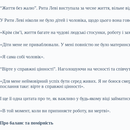
“Життя без жалю”. Рита Леві виступала за чесне життя, вільне в
У Рити Леві ніколи не було дітей і чоловіка, щодо цього вона гов
«Крім сім’ї, життя багате на чудові людські стосунки, роботу і з
«Діти мене не приваблювали. У мені повністю не було материнсь
«Я сама собі чоловік».
“Вірте у справжні цінності”. Наголошуючи на чесності та співчу
«Для мене неймовірний успіх бути серед живих. Я не боюся смер
послання таке: вірте в справжні цінності».
І ще її одна цитата про те, як важливо у будь-якому віці займат
«В той момент, коли ви припиняєте роботу, ви мертві».
Про баланс та помірність