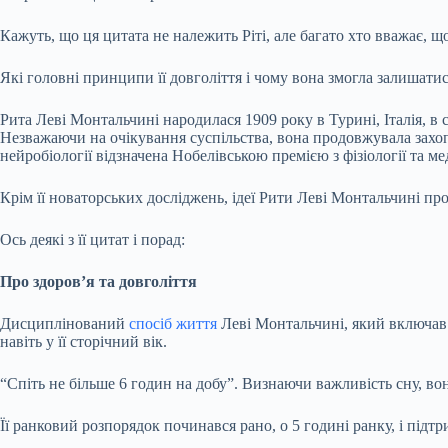
Кажуть, що ця цитата не належить Ріті, але багато хто вважає, щ
Які головні принципи її довголіття і чому вона змогла залишатися 
Рита Леві Монтальчині народилася 1909 року в Турині, Італія, в 
Незважаючи на очікування суспільства, вона продовжувала захоп
нейробіології відзначена Нобелівською премією з фізіології та ме
Крім її новаторських досліджень, ідеї Рити Леві Монтальчині про
Ось деякі з її цитат і порад:
Про здоров’я та довголіття
Дисциплінований
спосіб життя
Леві Монтальчині, який включав 
навіть у її сторічний вік.
“Спіть не більше 6 годин на добу”. Визнаючи важливість сну, во
Її ранковий розпорядок починався рано, о 5 годині ранку, і під