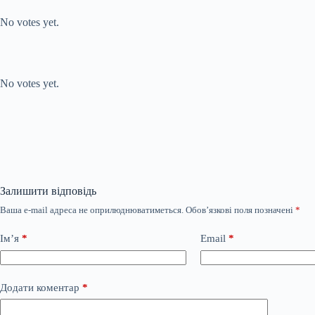
Submit Rating
Rate this item:
No votes yet.
Submit Rating
Rate this item:
No votes yet.
Залишити відповідь
Ваша e-mail адреса не оприлюднюватиметься.
Обов’язкові поля позначені
*
Ім’я
*
Email
*
Додати коментар
*