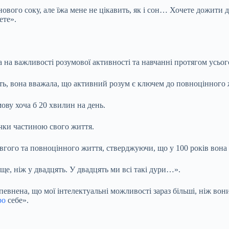
вого соку, але їжа мене не цікавить, як і сон… Хочете дожити до 
ете».
на важливості розумової активності та навчанні протягом усього
сть, вона вважала, що активний розум є ключем до повноцінного 
ову хоча б 20 хвилин на день.
ички частиною свого життя.
вгого та повноцінного життя, стверджуючи, що у 100 років вона 
аще, ніж у двадцять. У двадцять ми всі такі дури…».
впевнена, що мої інтелектуальні можливості зараз більші, ніж во
ро
себе».