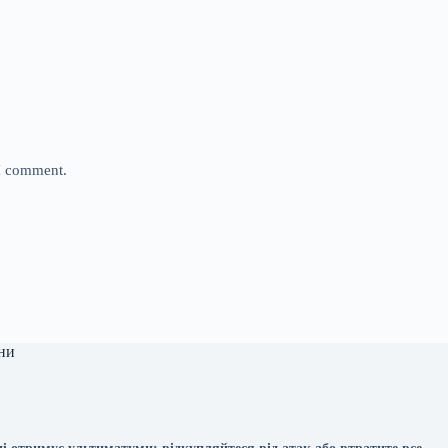
 I comment.
ни