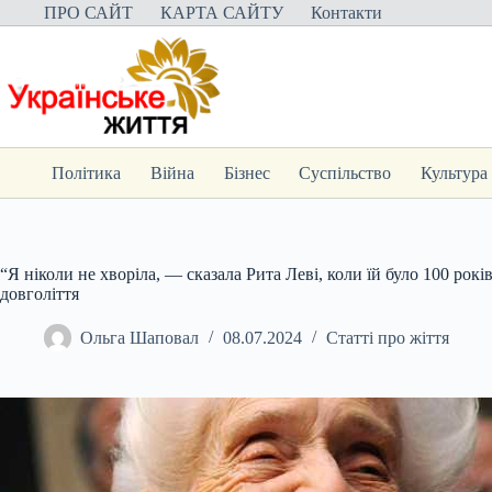
Перейти
ПРО САЙТ
КАРТА САЙТУ
Контакти
до
вмісту
Політика
Війна
Бізнес
Суспільство
Культура
“Я ніколи не хворіла, — сказала Рита Леві, коли їй було 100 рокі
довголіття
Ольга Шаповал
08.07.2024
Статті про жіття