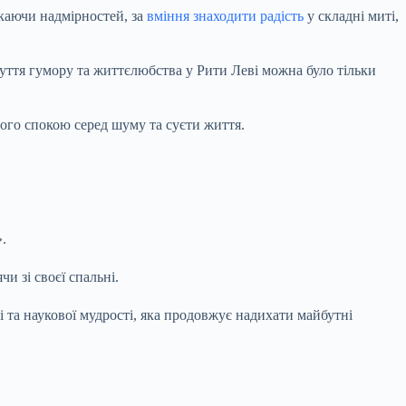
никаючи надмірностей, за
вміння знаходити радість
у складні миті,
очуття гумору та життєлюбства у Рити Леві можна було тільки
ного спокою серед шуму та суєти життя.
.
и зі своєї спальні.
і та наукової мудрості, яка продовжує надихати майбутні