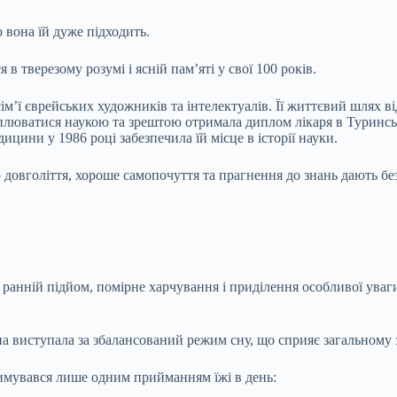
о вона їй дуже підходить.
в тверезому розумі і ясній пам’яті у свої 100 років.
сім’ї єврейських художників та інтелектуалів. Її життєвий шлях в
люватися наукою та зрештою отримала диплом лікаря в Туринськом
дицини у 1986 році забезпечила їй місце в історії науки.
 довголіття, хороше самопочуття та прагнення до знань дають без
ранній підйом, помірне харчування і приділення особливої уваг
на виступала за збалансований режим сну, що сприяє загальному 
тримувався лише одним прийманням їжі в день: