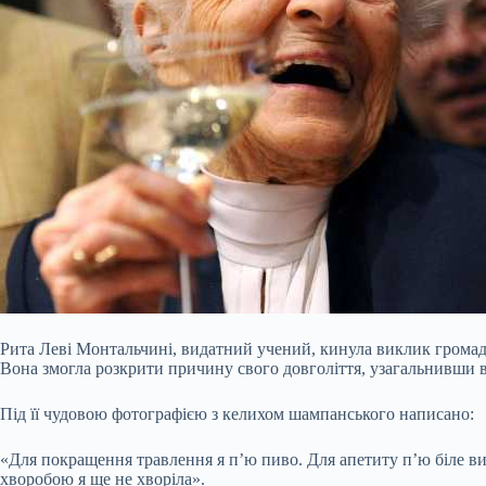
Рита Леві Монтальчині, видатний учений, кинула виклик громадс
Вона змогла розкрити причину свого довголіття, узагальнивши ве
Під її чудовою фотографією з келихом шампанського написано:
«Для покращення травлення я п’ю пиво. Для апетиту п’ю біле 
хворобою я ще не хворіла».