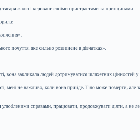
ід тягаря жалю і кероване своїми пристрастями та принципами.
орила:
ахоплення».
кого почуття, яке сильно розвинене в дівчатках».
тті, вона закликала людей дотримуватися шляхетних цінностей у с
ті, мені не важливо, коли вона прийде. Тіло може померти, але 
ися улюбленими справами, працювати, продовжувати діяти, а не ле