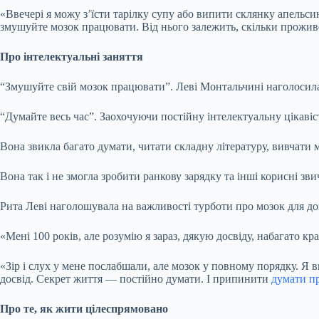
«Ввечері я можу з’їсти тарілку супу або випити склянку апельсино
змушуйте мозок працювати. Від нього залежить, скільки прожив
Про інтелектуальні заняття
“Змушуйте свій мозок працювати”. Леві Монтальчині наголосила 
“Думайте весь час”. Заохочуючи постійну інтелектуальну цікаві
Вона звикла багато думати, читати складну літературу, вивчати м
Вона так і не змогла зробити ранкову зарядку та інші корисні зв
Рита Леві наголошувала на важливості турботи про мозок для до
«Мені 100 років, але розумію я зараз, дякую досвіду, набагато кр
«Зір і слух у мене послабшали, але мозок у повному порядку. Я 
досвід. Секрет життя — постійно думати. І припинити
думати п
Про те, як жити цілеспрямовано