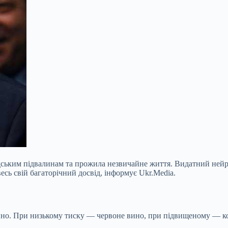
ьким підвалинам та прожила незвичайне життя. Видатний нейробі
сь свій багаторічний досвід, інформує Ukr.Media.
вино. При низькому тиску — червоне вино, при підвищеному — к