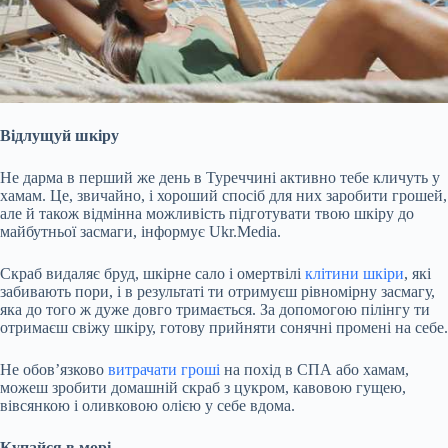
Відлущуй шкіру
Не дарма в перший же день в Туреччині активно тебе кличуть у
хамам. Це, звичайно, і хороший спосіб для них заробити грошей,
але й також відмінна можливість підготувати твою шкіру до
майбутньої засмаги, інформує Ukr.Media.
Скраб видаляє бруд, шкірне сало і омертвілі
клітини шкіри
, які
забивають пори, і в результаті ти отримуєш рівномірну засмагу,
яка до того ж дуже довго тримається. За допомогою пілінгу ти
отримаєш свіжу шкіру, готову прийняти сонячні промені на себе.
Не
обов’язково
витрачати гроші
на похід в СПА або хамам,
можеш зробити домашній скраб з цукром, кавовою гущею,
вівсянкою і оливковою олією у себе вдома.
Купайся в морі