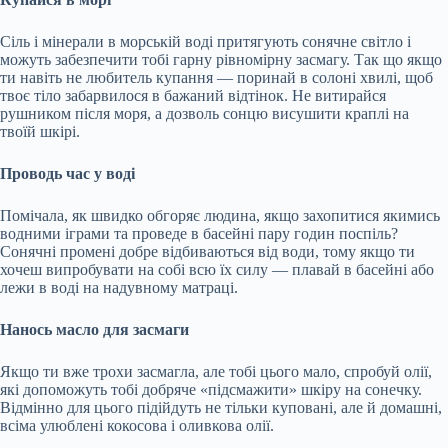
Сіль і мінерали в морській воді притягують сонячне світло і
можуть забезпечити тобі гарну рівномірну засмагу. Так що якщо
ти навіть не любитель купання — поринай в солоні хвилі, щоб
твоє тіло забарвилося в бажаний відтінок. Не витирайся
рушником після моря, а дозволь сонцю висушити краплі на
твоїй шкірі.
Проводь час у воді
Помічала, як швидко обгоряє людина, якщо захопитися якимись
водними іграми та проведе в басейні пару годин поспіль?
Сонячні промені добре відбиваються від води, тому якщо ти
хочеш випробувати на собі всю їх силу — плавай в басейні або
лежи в воді на надувному матраці.
Нанось масло для засмаги
Якщо ти вже трохи засмагла, але тобі цього мало, спробуй олії,
які допоможуть тобі добряче «підсмажити» шкіру на сонечку.
Відмінно для цього підійдуть не тільки куповані, але й домашні,
всіма улюблені кокосова і оливкова олії.