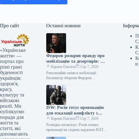
Про сайт
Останні новини
Інформ
П
С
К
«Українське
С
життя» —
Федоров розкрив правду про
К
портал про
мобілізацію та дезертирів: що
и
різні грані
каже ексміністр
Карина Павлюк
Сер 7, 2026
буденності
Революційні зміни в мобілізації:
українців:
Ексміністр оборони Федоров
представив детальний план Колишній
здоров'я,
очільник оборонного відомства,
красу,
Михайло Федоров, поділився
культуру та
інформацією про розроблений…
військові
реалії. Ми
ISW: Росія готує провокацію
публікуємо
для ескалації конфлікту з
поради для
НАТО
Карина Павлюк
Сер 7, 2026
життя та
Розвідка сигналізує: Росія планує
статті, які
провокації на східних кордонах НАТО
допомагають
Литовські посадовці неодноразово