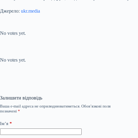
Джерело:
ukr.media
Submit Rating
Rate this item:
No votes yet.
Submit Rating
Rate this item:
No votes yet.
Залишити відповідь
Ваша e-mail адреса не оприлюднюватиметься.
Обов’язкові поля
позначені
*
Ім’я
*