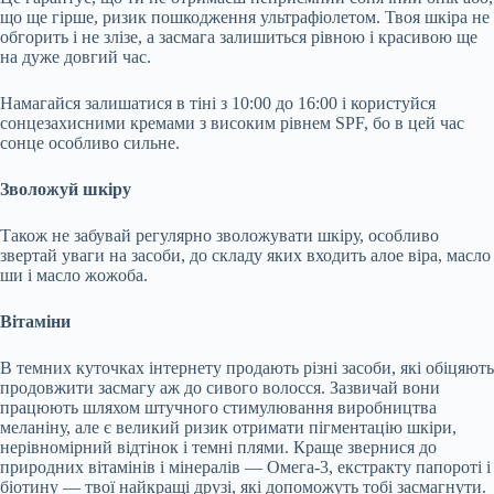
що ще гірше, ризик пошкодження ультрафіолетом. Твоя шкіра не
обгорить і не злізе, а засмага залишиться рівною і красивою ще
на дуже довгий час.
Намагайся залишатися в тіні з 10:00 до 16:00 і користуйся
сонцезахисними кремами з високим рівнем SPF, бо в цей час
сонце особливо сильне.
Зволожуй шкіру
Також не забувай регулярно зволожувати шкіру, особливо
звертай уваги на засоби, до складу яких входить алое віра, масло
ши і масло жожоба.
Вітаміни
В темних куточках інтернету продають різні засоби, які обіцяють
продовжити засмагу аж до сивого волосся. Зазвичай вони
працюють шляхом штучного стимулювання виробництва
меланіну, але є великий ризик отримати пігментацію шкіри,
нерівномірний відтінок і темні плями. Краще звернися до
природних вітамінів і мінералів — Омега-3, екстракту папороті і
біотину — твої найкращі друзі, які допоможуть тобі засмагнути.