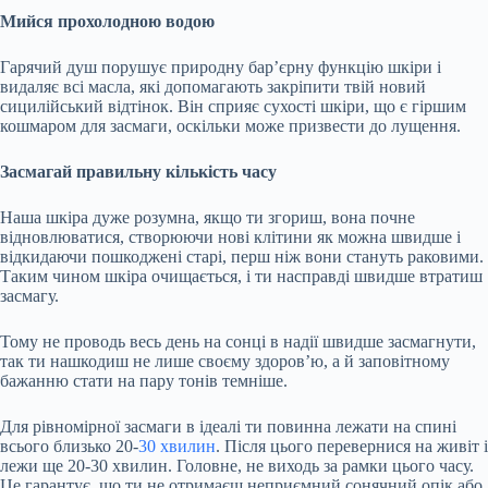
Мийся прохолодною водою
Гарячий душ порушує природну бар’єрну функцію шкіри і
видаляє всі масла, які допомагають закріпити твій новий
сицилійський відтінок. Він сприяє сухості шкіри, що є гіршим
кошмаром для засмаги, оскільки може призвести до лущення.
Засмагай правильну кількість часу
Наша шкіра дуже розумна, якщо ти згориш, вона почне
відновлюватися, створюючи нові клітини як можна швидше і
відкидаючи пошкоджені старі, перш ніж вони стануть раковими.
Таким чином шкіра очищається, і ти насправді швидше втратиш
засмагу.
Тому не проводь весь день на сонці в надії швидше засмагнути,
так ти нашкодиш не лише своєму здоров’ю, а й заповітному
бажанню стати на пару тонів темніше.
Для рівномірної засмаги в ідеалі ти повинна лежати на спині
всього близько 20-
30 хвилин
. Після цього перевернися на живіт і
лежи ще 20-30 хвилин. Головне, не виходь за рамки цього часу.
Це гарантує, що ти не отримаєш неприємний сонячний опік або,