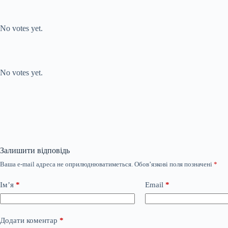
Submit Rating
Rate this item:
No votes yet.
Submit Rating
Rate this item:
No votes yet.
Залишити відповідь
Ваша e-mail адреса не оприлюднюватиметься.
Обов’язкові поля позначені
*
Ім’я
*
Email
*
Додати коментар
*