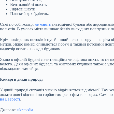
Вентиляційні шахти;
Ліфтові шахти;
Плоский дах будівель.
Самі по собі
комарі
не мають
анатомічної будови або аеродинамік
польотів. В умовах міста виникає безліч висхідних повітряних п
Крім повітряних потоків існує й інший шлях нагору — нагріта ві
метрів. Якщо комарі опиняються поруч із такими потоками повітря
надвечір остигає поряд з будинком.
Якщо в офісній будівлі є вентиляційна чи ліфтова шахта, то це 
волого. Дахи офісних будівель та житлових будинків також є улю
відкладають там яйця.
Комарі в дикій природі
У дикій природі ситуація значно відрізняється від міської. Там к
долати довгі відстані по горбистим рельєфам та в горах. Самі по 
на Евересті
.
Джерело:
ukr.media