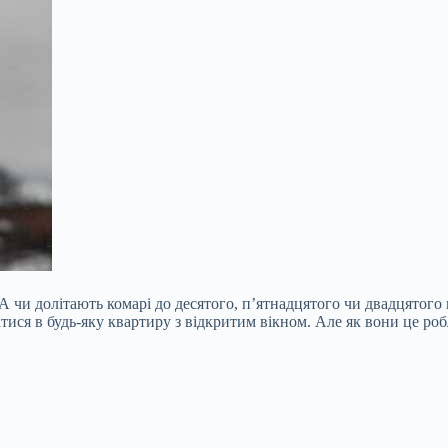
чи долітають комарі до десятого, п’ятнадцятого чи двадцятого по
тися в будь-яку квартиру з відкритим вікном. Але як вони це роб