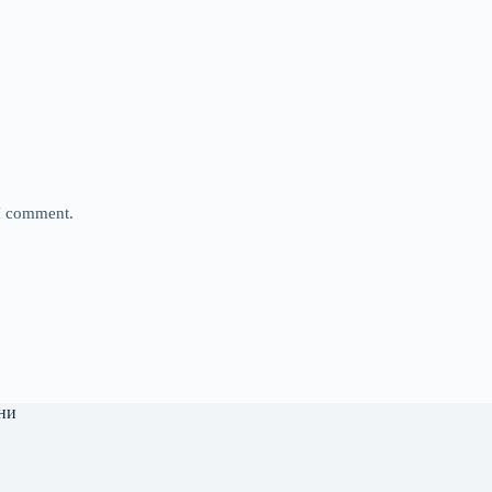
 I comment.
ни