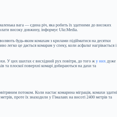
маленька вага — єдина річ, яка робить їх здатними до високих
долати високу довжину, інформує Ukr.Media.
озволяють будь-яким комахам з крилами підійматися на десятки
во легко це дається комарам у спеку, коли асфальт нагрівається і
рхи. У цих шахтах є висхідний рух повітря, до того ж
у них
дуже
в та плоскої поверхні комарі добираються на дахи та
 повітряним потоком. Коли настає комарина міграція, комахи здатні
 метрів, проте їх знаходили у Гімалаях на висоті 2400 метрів та