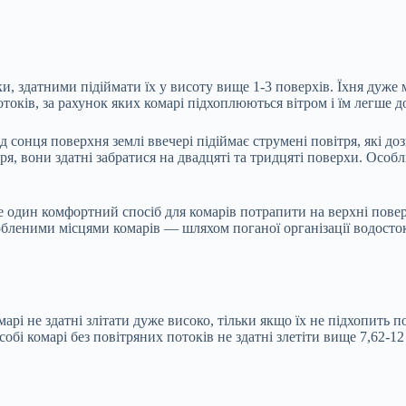
и, здатними підіймати їх у висоту вище 1-3 поверхів. Їхня дуже 
отоків, за рахунок яких комарі підхоплюються вітром і їм легше 
д сонця поверхня землі ввечері підіймає струмені повітря, які д
, вони здатні забратися на двадцяті та тридцяті поверхи. Особли
ще один комфортний спосіб для комарів потрапити на верхні пове
бленими місцями комарів — шляхом поганої організації водостокі
омарі не здатні злітати дуже високо, тільки якщо їх не підхопить
собі комарі без повітряних потоків не здатні злетіти вище 7,62-12