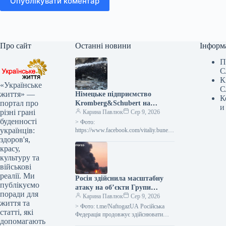
Опублікувати коментар
Про сайт
Останні новини
Інформ
П
С
К
«Українське
С
життя» —
Німецьке підприємство
К
портал про
Kromberg&Schubert на
и
різні грані
Житомирщині припинило
Карина Павлюк
Сер 9, 2026
буденності
діяльність через обстріл
> Фото:
українців:
Росією
https://www.facebook.com/vitaliy.bunech
ko Підприємство “Кромберг енд
здоров'я,
Шуберт Житомир” (село Оліївка,
красу,
Житомирський район, Житомирська
культуру та
область), що належить німецькому
військові
виробнику комплектуючих для…
реалії. Ми
Росія здійснила масштабну
публікуємо
атаку на об’єкти Групи
поради для
“Нафтогаз” у межах усієї
Карина Павлюк
Сер 9, 2026
життя та
держави
> Фото: t.me/NaftogazUA Російська
статті, які
Федерація продовжує здійснювати
допомагають
потужні атаки на підприємства, що