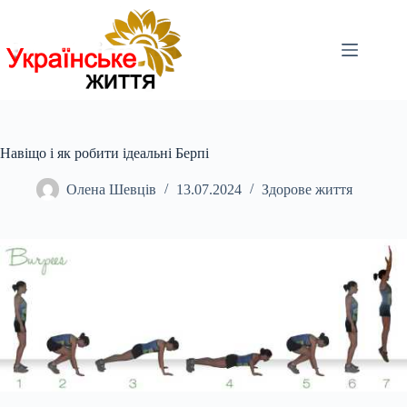
Перейти
до
вмісту
Навіщо і як робити ідеальні Берпі
Олена Шевців
13.07.2024
Здорове життя