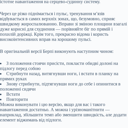
істотне навантаження на серцево-судинну систему.
Через це різко піднімається і пульс, тренування м’язів
відбувається в самих верхніх зонах, що, безумовно, сприяє
швидкому жироспалюванню. Вправи зі зміною площини взагалі
дуже корисні для схуднення — порівняйте біг по прямій і
похилій доріжці. Крім того, прекрасно відома і користь
високоінтенсивних вправ на хорошому пульсі.
В оригінальній версії Берпі виконують наступним чином:
З положення стоячи присісти, покласти обидві долоні на
підлогу перед собою
Стрибнути назад, витягнувши ноги, і встати в планку на
прямих руках
Знову стрибнути, підтягнувши ноги до себе і опинитися в
положенні сидячи
Встати
Повторити
Можна виконувати і цю версію, якщо для вас і такого
навантаження достатньо. А можна і урізноманітнити —
наприклад, збільшити темп або зменшити швидкість, але додати
елемент віджимань від підлоги.