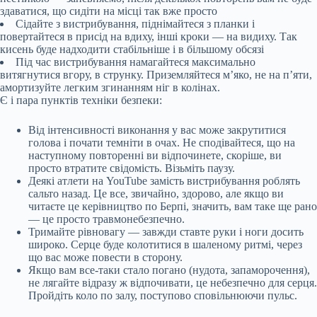
здаватися, що сидіти на місці так вже просто
Сідайте з вистрибування, піднімайтеся з планки і
повертайтеся в присід на вдиху, інші кроки — на видиху. Так
кисень буде надходити стабільніше і в більшому обсязі
Під час вистрибування намагайтеся максимально
витягнутися вгору, в струнку. Приземляйтеся м’яко, не на п’яти,
амортизуйте легким згинанням ніг в колінах.
Є і пара пунктів техніки безпеки:
Від інтенсивності виконання у вас може закрутитися
голова і почати темніти в очах. Не сподівайтеся, що на
наступному повторенні ви відпочинете, скоріше, ви
просто втратите свідомість. Візьміть паузу.
Деякі атлети на YouTube замість вистрибування роблять
сальто назад. Це все, звичайно, здорово, але якщо ви
читаєте це керівництво по Берпі, значить, вам таке ще рано
— це просто травмонебезпечно.
Тримайте рівновагу — завжди ставте руки і ноги досить
широко. Серце буде колотитися в шаленому ритмі, через
що вас може повести в сторону.
Якщо вам все-таки стало погано (нудота, запаморочення),
не лягайте відразу ж відпочивати, це небезпечно для серця.
Пройдіть коло по залу, поступово сповільнюючи пульс.