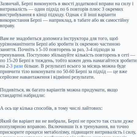
Зазвичай, Берпі виконують в якості додаткової вправи на силу і
витривалість — один підхід по 6 повторів плюс 3 окремих
вистрибування в кінці підходу. Однак є й інші варіанти
використання Берпі — наприклад, в табате або як самостійну
вправу.
Вам не знадобиться допомога інструктора для того, щоб
урізноманітнити Берпі або зробити їх окремою частиною
заняття. Почніть з 5-10 повторень за раз, 3-4 підходи за
тренування. Поступово збільшуйте кількість повторень в сеті —
по 15-20 Берпі в тиждень, тобто кожен день намагайтеся зробити
на 2-
3 рази
більше. В результаті всього за місяць можна буде
привчити тіло виконувати по 50-60 Берпі за підхід — це вже
серйозне навантаження і відмінні результати.
Подивіться, як багато варіантів можна придумати, якщо
стандартні набридли:
А ось ще кілька способів, в тому числі лайтових:
Який би варіант ви не вибрали, Берпі не просто так стали дуже
популярною вправою. Включивши їх в тренування, ви точно
прискорите процеси метаболізму, підвищите витривалість і силу,