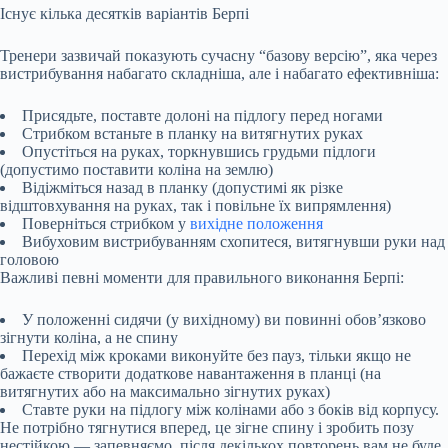
Існує кілька десятків варіантів Берпі
Тренери зазвичай показують сучасну “базову версію”, яка через
вистрибування набагато складніша, але і набагато ефективніша:
Присядьте, поставте долоні на підлогу перед ногами
Стрибком встаньте в планку на витягнутих руках
Опустіться на руках, торкнувшись грудьми підлоги
(допустимо поставити коліна на землю)
Відіжміться назад в планку (допустимі як різке
відштовхування на руках, так і повільне їх випрямлення)
Поверніться стрибком у
вихідне положення
Вибуховим вистрибуванням схопитеся, витягнувши руки над
головою
Важливі певні моменти для правильного виконання Берпі:
У положенні сидячи (у вихідному) ви повинні обов’язково
зігнути коліна, а не спину
Перехід між кроками виконуйте без пауз, тільки якщо не
бажаєте створити додаткове навантаження в планці (на
витягнутих або на максимально зігнутих руках)
Ставте руки на підлогу між колінами або з боків від корпусу.
Не потрібно тягнутися вперед, це зігне спину і зробить позу
нестійкою — запевняємо, після декількох повторень вам не буде