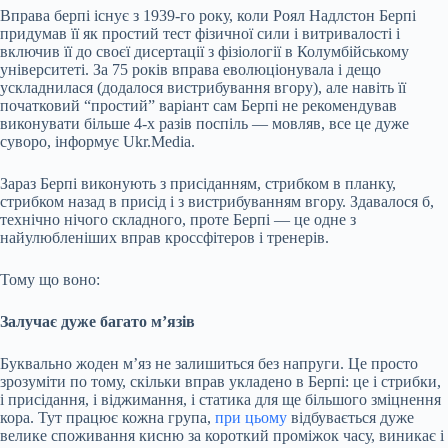
Вправа берпі існує з 1939-го року, коли Роял Надлстон Берпі
придумав її як простий тест фізичної сили і витривалості і
включив її до своєї дисертації з фізіології в Колумбійському
університеті. За 75 років вправа еволюціонувала і дещо
ускладнилася (додалося вистрибування вгору), але навіть її
початковий “простий” варіант сам Берпі не рекомендував
виконувати більше 4-х разів поспіль — мовляв, все це дуже
суворо, інформує Ukr.Media.
Зараз Берпі виконують з присіданням, стрибком в планку,
стрибком назад в присід і з вистрибуванням вгору. Здавалося б,
технічно нічого складного, проте Берпі — це одне з
найулюбленіших вправ кроссфітеров і тренерів.
Тому що воно:
Залучає дуже багато м’язів
Буквально жоден м’яз не залишиться без напруги. Це просто
зрозуміти по тому, скільки вправ укладено в Берпі: це і стрибки,
і присідання, і віджимання, і статика для ще більшого зміцнення
кора. Тут працює кожна група,
при цьому
відбувається дуже
велике споживання кисню за короткий проміжок часу, виникає і