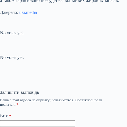
а також гарантовано позбудетеся від зайвих жирових запасів.
Джерело:
ukr.media
Submit Rating
Rate this item:
No votes yet.
Submit Rating
Rate this item:
No votes yet.
Залишити відповідь
Ваша e-mail адреса не оприлюднюватиметься.
Обов’язкові поля
позначені
*
Ім’я
*