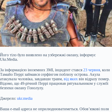
Його тіло було виявлено на узбережжі океану, інформує
Ukr.Media.
За інформацією іноземних ЗМІ, інцидент стався
23 червня
, коли
Тамайо Перрі займався серфінгом поблизу острова. Акула
атакувала чоловіка, завдавши травм,
від яких
він відразу помер.
Відомо, що 49-річний Перрі працював рятувальником у службі
безпеки океану Гонолулу.
Джерело:
ukr.media
Ваша e-mail адреса не оприлюднюватиметься.
Обов’язкові поля