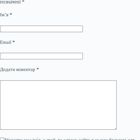
позначені
*
Ім’я
*
Email
*
Додати коментар
*
Зберегти моє ім’я, e-mail, та адресу сайту в цьому браузері для