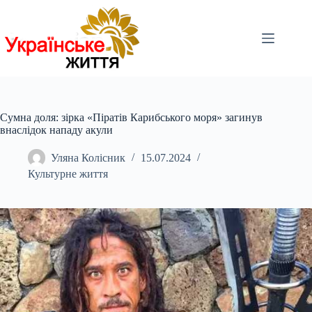
Перейти
до
вмісту
Сумна доля: зірка «Піратів Карибського моря» загинув
внаслідок нападу акули
Уляна Колісник
15.07.2024
Культурне життя