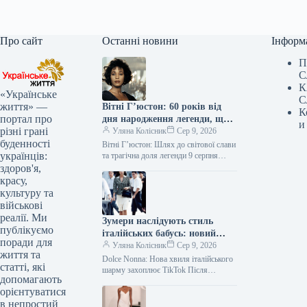
Про сайт
Останні новини
Інформ
П
С
К
«Українське
С
життя» —
Вітні Г’юстон: 60 років від
К
портал про
дня народження легенди, що
и
різні грані
пережила злети, падіння та
Уляна Колісник
Сер 9, 2026
буденності
трагічний фінал
Вітні Г’юстон: Шлях до світової слави
українців:
та трагічна доля легенди 9 серпня
виповнилося б 60 років легендарній
здоров'я,
американській співачці Вітні…
красу,
культуру та
військові
реалії. Ми
Зумери наслідують стиль
публікуємо
італійських бабусь: новий
поради для
тренд Dolce Nonna
Уляна Колісник
Сер 9, 2026
життя та
Dolce Nonna: Нова хвиля італійського
статті, які
шарму захоплює TikTok Після
допомагають
відносного спокою “тихої розкоші”
орієнтуватися
(quiet luxury) та невимушеної
в непростий
елегантності “берегової бабусі”…