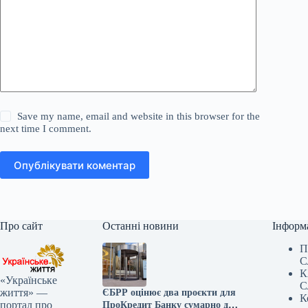
Save my name, email and website in this browser for the
next time I comment.
Опублікувати коментар
Про сайт
Останні новини
Інформ
П
С
К
«Українське
С
життя» —
ЄБРР оцінює два проєкти для
К
портал про
ПроКредит Банку сумарно до