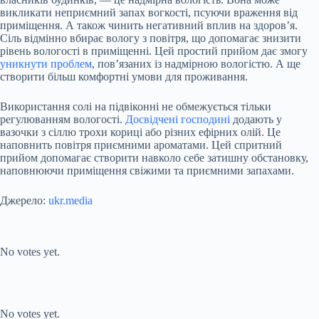
викликати неприємний запах вогкості, псуючи враження від
приміщення. А також чинить негативний вплив на здоров’я.
Сіль відмінно вбирає вологу з повітря, що допомагає знизити
рівень вологості в приміщенні. Цей простий прийом дає змогу
уникнути проблем
, пов’язаних із надмірною вологістю. А ще
створити більш комфортні умови для проживання.
Використання солі на підвіконні не обмежується тільки
регулюванням вологості.
Досвідчені господині
додають у
вазочки з сіллю трохи кориці або різних ефірних олій. Це
наповнить повітря приємними ароматами. Цей спритний
прийом допомагає створити навколо себе затишну обстановку,
наповнюючи приміщення свіжими та приємними запахами.
Джерело:
ukr.media
Submit Rating
Rate this item:
No votes yet.
Submit Rating
Rate this item:
No votes yet.