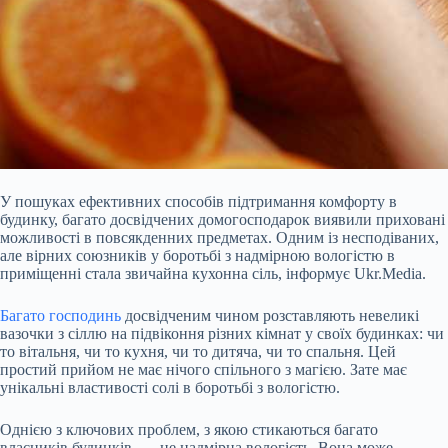
У пошуках ефективних способів підтримання комфорту в
будинку, багато досвідчених домогосподарок виявили приховані
можливості в повсякденних предметах. Одним із несподіваних,
але вірних союзників у боротьбі з надмірною вологістю в
приміщенні стала звичайна кухонна сіль, інформує Ukr.Media.
Багато господинь
досвідченим чином розставляють невеликі
вазочки з сіллю на підвіконня різних кімнат у своїх будинках: чи
то вітальня, чи то кухня, чи то дитяча, чи то спальня. Цей
простий прийом не має нічого
спільного з магією. Зате має
унікальні властивості солі в боротьбі з вологістю.
Однією з ключових проблем, з якою стикаються багато
власників будинків, — це надмірна вологість. Вона може