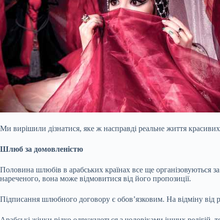
Ми вирішили дізнатися, яке ж насправді реальне життя красивих
Шлюб за домовленістю
Половина шлюбів в арабських країнах
все ще організовуються з
нареченого, вона може відмовитися від його пропозиції.
Підписання шлюбного договору є обов’язковим. На відміну від ре
Арабські жінки рідко одружуються з чоловіками інших релігій, то