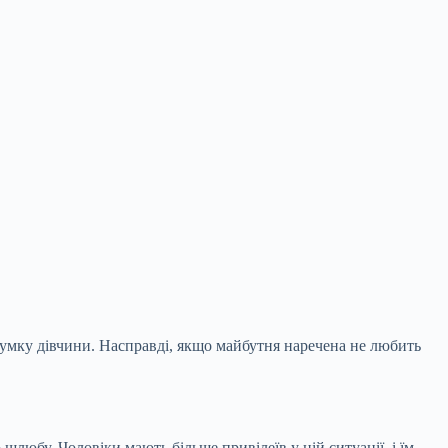
 думку дівчини. Насправді, якщо майбутня наречена не любить
шлюбу. Чоловіки мають більше привілеїв у цій ситуації, і їм