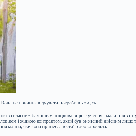
 Вона не повинна відчувати потреби в чомусь.
б за власним бажанням, ініціювали розлучення і мали приватну вл
овіком і жінкою контрактом, який був визнаний дійсним лише то
ня майна, яке вона принесла в сім’ю або заробила.