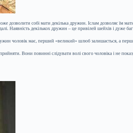
же дозволити собі мати декілька дружин. Іслам дозволяє їм мати
 далі. Наявність декількох дружин – це привілей шейхів і дуже ба
ружин чоловік має, перший «великий» шлюб залишається, а перш
рийняти. Вони повинні слідувати волі свого чоловіка і не показ