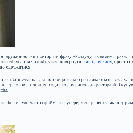
оєю дружиною, міг повторити фразу «Розлучуся з вами» 3 рази. 
цього очікування чоловік може повернути
свою дружину
, просто 
рно одружитися.
ньо забезпечує її. Такі позови ретельно розглядаються в судах, і
лад, чоловік повинен ходити з дружиною до ресторанів і купуват
сім.
оскільки суди часто приймають упереджені рішення, які підтрим