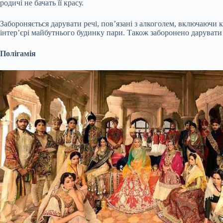
родичі не бачать її красу.
Забороняється дарувати речі, пов’язані з алкоголем, включаючи
інтер’єрі майбутнього будинку пари. Також заборонено дарувати
Полігамія