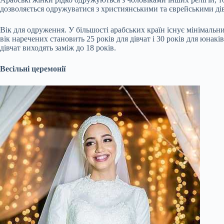
дозволяється одружуватися з християнськими та єврейськими дівч
Вік для одруження. У більшості арабських країн існує мінімальн
вік наречених становить 25 років для дівчат і 30 років для юнак
дівчат виходять заміж до 18 років.
Весільні церемонії