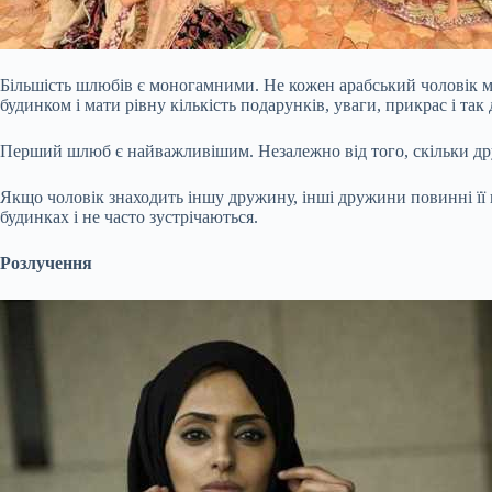
Більшість шлюбів є моногамними. Не кожен арабський чоловік мо
будинком і мати рівну кількість подарунків, уваги, прикрас і так
Перший шлюб є ​​найважливішим. Незалежно від того, скільки д
Якщо чоловік знаходить іншу дружину, інші дружини повинні її п
будинках і не часто зустрічаються.
Розлучення