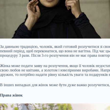
За давньою традицією, чоловік, який готовий розлучитися зі св
певний період, щоб переконатися, що вона не вагітна. Під час 
процедуру 3 рази. Після 3-го розлучення він не має права повто
Жінка може подати заяву на розлучення, якщо її чоловік недостат
свою любов не квітами, а золотом і ювелірними виробами. Наприк
дружин, то потрібно надати рівну кількість уваги та подарунків в
В інших випадках для жінок може бути дуже важко розлучитися, 
Права жінок