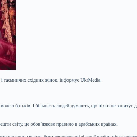
 і таємничих східних жінок, інформує UkrMedia.
а волею батьків. І більшість людей думають, що ніхто не запитує
шти світу, це обов’язкове правило в арабських країнах.
му що вони можуть бути депортовані зі своєї країни після такого 