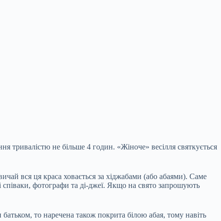
ання тривалістю не більше 4 годин. «Жіноче» весілля святкується
ичай вся ця краса ховається за хіджабами (або абаями). Саме
і співаки, фотографи та ді-джеї. Якщо на свято запрошують
 батьком, то наречена також покрита білою абая, тому навіть