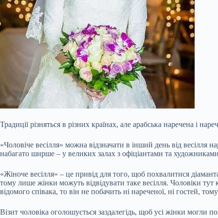
Традиції різняться в різних країнах, але арабська наречена і нар
«Чоловіче весілля» можна відзначати в інший день від весілля на
набагато ширше – у великих залах з офіціантами та художниками
«Жіноче весілля» – це привід для того, щоб похвалитися діамант
тому лише жінки можуть відвідувати таке весілля. Чоловіки тут 
відомого співака, то він не побачить ні нареченої, ні гостей, то
Візит чоловіка оголошується заздалегідь, щоб усі жінки могли 