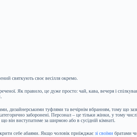
ечений святкують своє весілля окремо.
реченої. Як правило, це дуже просто: чай, кава, вечеря і спілкув
.
ами, дизайнерськими туфлями та вечірнім вбранням, тому що зазв
категорично заборонені. Персонал – це тільки жінки, у тому числ
му що він виступатиме за ширмою або в сусідній кімнаті.
покрити себе абаями. Якщо чоловік приїжджає
зі своїми
братами чи