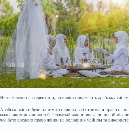
Незважаючи на стереотипи, чоловіки поважають арабську жінку.
Арабські жінки були одними з перших, які отримали право на шлю
мали таких можливостей. Ісламські закони вважали шлюб між чол
час було введено право жінки на володіння майном та використан