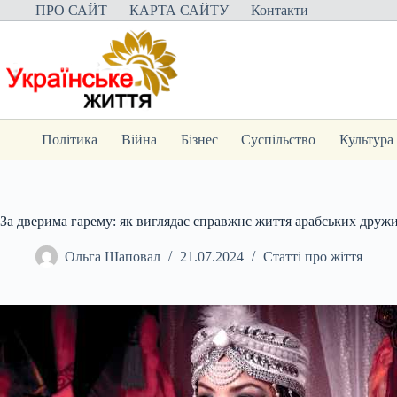
Перейти
ПРО САЙТ
КАРТА САЙТУ
Контакти
до
вмісту
Політика
Війна
Бізнес
Суспільство
Культура
За дверима гарему: як виглядає справжнє життя арабських друж
Ольга Шаповал
21.07.2024
Статті про жіття