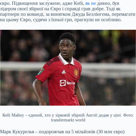
євро. Підвищення заслужене, адже Кобі,
як не
дивно, був
лідером своєї збірної на Євро і справді грав добре. Тоді як
партнери по команді, за винятком Джуда Беллінгема, перемагати
на цьому Євро, судячи з їхньої гри, прагнули не особливо.
Кобі Майну – єдиний, хто у зірковій збірній Англії додав у ціні. Фото:
transfermarkt.world
Марк Кукурелья – подорожчав на 5 мільйонів (30 млн євро)