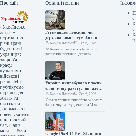
Про сайт
Останні новини
Інформ
П
С
К
«Українське
С
життя» —
Гетьманцев пояснив, чи
К
портал про
держава компенсує збитки
и
різні грані
бізнесам від ударів РФ
Карина Павлюк
Сер 6, 2026
буденності
## Компенсація збитків бізнесу від
українців:
російських обстрілів: держава
чекатиме на репарації Держава наразі
здоров'я,
не має фінансових ресурсів для
красу,
прямого відшкодування…
культуру та
військові
реалії. Ми
Україна випробувала власну
публікуємо
балістичну ракету: що відомо
поради для
про нову зброю
Карина Павлюк
Сер 6, 2026
життя та
Україна успішно випробувала власну
статті, які
балістичну ракету: деталі від Михайла
допомагають
Федорова Напередодні завершення
орієнтуватися
своєї каденції на посаді міністра
в непростий
оборони, Михайло Федоров…
час. Наша
мета — бути
Google Pixel 11 Pro XL проти