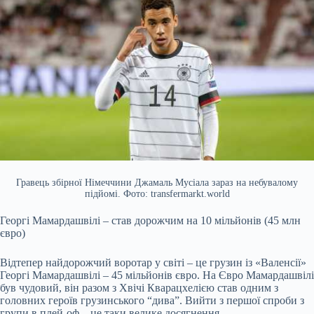
Гравець збірної Німеччини Джамаль Мусіала зараз на небувалому
підйомі. Фото: transfermarkt.world
Георгі Мамардашвілі – став дорожчим на 10 мільйонів (45 млн
євро)
Відтепер найдорожчий воротар у світі – це грузин із «Валенсії»
Георгі Мамардашвілі – 45 мільйонів євро. На Євро Мамардашвілі
був чудовий, він разом з Хвічі Кварацхелією став одним з
головних героїв грузинського “дива”. Вийти з першої спроби з
групи в плей-оф – це таки велике досягнення.