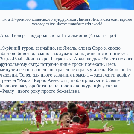
Ім’я 17-річного іспанського вундеркінда Ламіна Ямаля сьогодні відоме
усьому світу. Фото: transfermarkt.world
Арда Гюлер – подорожчав на 15 мільйонів (45 млн євро)
19-річний турок, звичайно, не Ямаль, але на Євро зі своєю
збірною бився відважно і заслужив на підвищення в ціннику з
30 до 45 мільйонів євро. І, здається, Арда ще дуже багато покаже
футбольному світу, потрібно лише трохи почекати. Весь
минулий сезон хлопець не грав через травму, але на Євро він був
чудовий. Тепер для нього завдання номер 1 – заслужити довіру
тренера “Реала” Карло Анчелотті, щоб отримувати більше
ігрового часу. Зробити це не просто, конкуренція у складі
«Реалу» цього року просто божевільна.