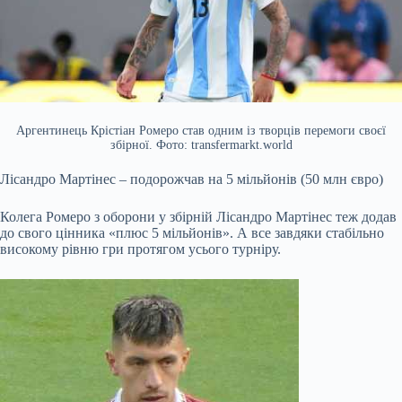
Аргентинець Крістіан Ромеро став одним із творців перемоги своєї
збірної. Фото: transfermarkt.world
Лісандро Мартінес – подорожчав на 5 мільйонів (50 млн євро)
Колега Ромеро з оборони у збірній Лісандро Мартінес теж додав
до свого цінника «плюс 5 мільйонів». А все завдяки стабільно
високому рівню гри протягом усього турніру.