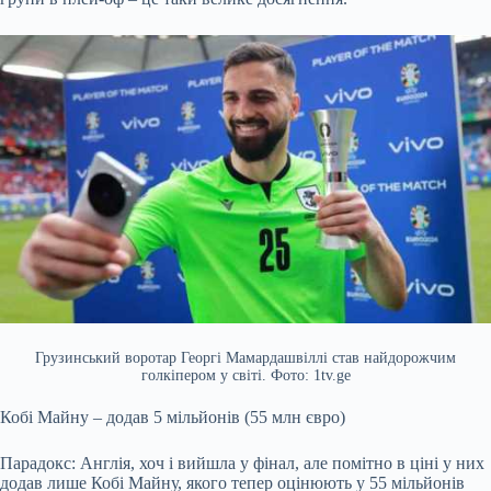
Грузинський воротар Георгі Мамардашвіллі став найдорожчим
голкіпером у світі. Фото: 1tv.ge
Кобі Майну – додав 5 мільйонів (55 млн євро)
Парадокс: Англія, хоч і вийшла у фінал, але помітно в ціні у них
додав лише Кобі Майну, якого тепер оцінюють у 55 мільйонів