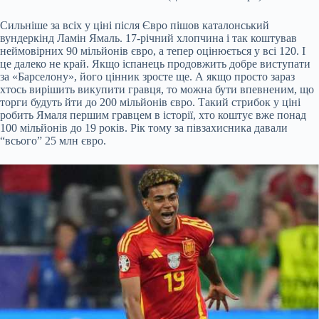
Сильніше за всіх у ціні після Євро пішов каталонський
вундеркінд Ламін Ямаль. 17-річний хлопчина і так коштував
неймовірних 90 мільйонів євро, а тепер оцінюється у всі 120. І
це далеко не край. Якщо іспанець продовжить добре виступати
за «Барселону», його цінник зросте ще. А якщо просто зараз
хтось вирішить викупити гравця, то можна бути впевненим, що
торги будуть йти до 200 мільйонів євро. Такий стрибок у ціні
робить Ямаля першим гравцем в історії, хто коштує вже понад
100 мільйонів до 19 років. Рік тому за півзахисника давали
“всього” 25 млн євро.