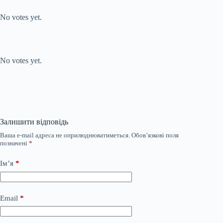
Submit Rating
Rate this item:
No votes yet.
Submit Rating
Rate this item:
No votes yet.
Залишити відповідь
Ваша e-mail адреса не оприлюднюватиметься.
Обов’язкові поля
позначені
*
Ім’я
*
Email
*