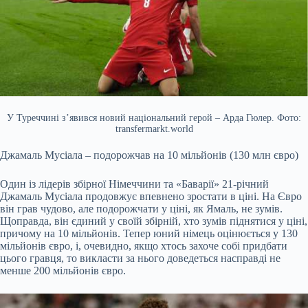
У Туреччині з’явився новий національний герой – Арда Гюлер. Фото:
transfermarkt.world
Джамаль Мусіала – подорожчав на 10 мільйонів (130 млн євро)
Один із лідерів збірної Німеччини та «Баварії» 21-річний
Джамаль Мусіала продовжує впевнено зростати в ціні. На Євро
він грав чудово, але подорожчати у ціні, як Ямаль, не зумів.
Щоправда, він єдиний у своїй збірній, хто зумів піднятися у ціні,
причому на 10 мільйонів. Тепер юний німець оцінюється у 130
мільйонів євро, і, очевидно, якщо хтось захоче собі придбати
цього гравця, то викласти за нього доведеться насправді не
менше 200 мільйонів євро.