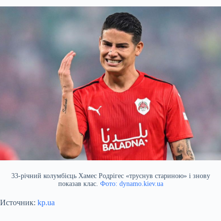
33-річний колумбієць Хамес Родрігес «труснув стариною» і знову
показав клас.
Фото: dynamo.kiev.ua
Источник:
kp.ua