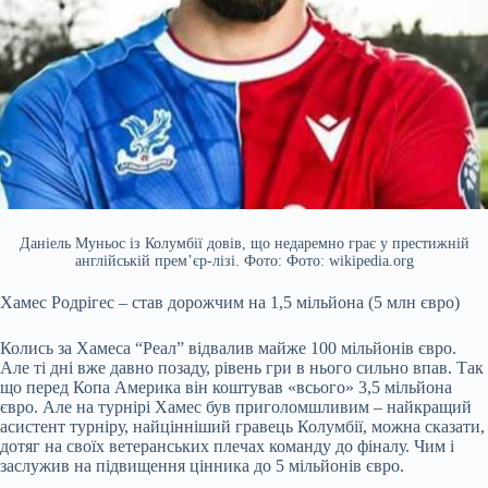
Даніель Муньос із Колумбії довів, що недаремно грає у престижній
англійській прем’єр-лізі. Фото: Фото: wikipedia.org
Хамес Родрігес – став дорожчим на 1,5 мільйона (5 млн євро)
Колись за Хамеса “Реал” відвалив майже 100 мільйонів євро.
Але ті дні вже давно позаду, рівень гри в нього сильно впав. Так
що перед Копа Америка він коштував «всього» 3,5 мільйона
євро. Але на турнірі Хамес був приголомшливим – найкращий
асистент турніру, найцінніший гравець Колумбії, можна сказати,
дотяг на своїх ветеранських плечах команду до фіналу. Чим і
заслужив на підвищення цінника до 5 мільйонів євро.