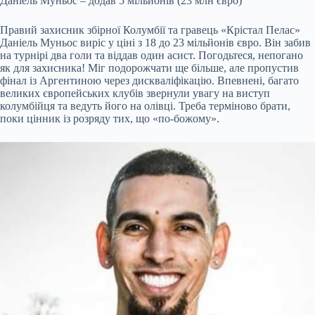
Даніель Муньос – додав 5 мільйонів (23 млн євро)
Правий захисник збірної Колумбії та гравець «Крістал Пелас»
Даніель Муньос виріс у ціні з 18 до 23 мільйонів євро. Він забив
на турнірі два голи та віддав один асист. Погодьтеся, непогано
як для захисника! Міг подорожчати ще більше, але пропустив
фінал із Аргентиною через дискваліфікацію. Впевнені, багато
великих європейських клубів звернули увагу на виступ
колумбійця та ведуть його на олівці. Треба терміново брати,
поки цінник із розряду тих, що «по-божому».