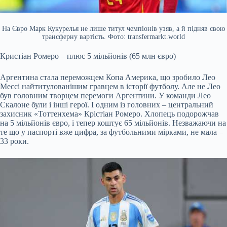
На Євро Марк Кукурелья не лише титул чемпіонів узяв, а й підняв свою
трансферну вартість. Фото: transfermarkt.world
Кристіан Ромеро – плюс 5 мільйонів (65 млн євро)
Аргентина стала переможцем Копа Америка, що зробило Лео
Мессі найтитулованішим гравцем в історії футболу. Але не Лео
був головним творцем перемоги Аргентини. У команди Лео
Скалоне були і інші герої. І одним із головних – центральний
захисник «Тоттенхема» Крістіан Ромеро. Хлопець подорожчав
на 5 мільйонів євро, і тепер коштує 65 мільйонів. Незважаючи на
те що у паспорті вже цифра, за футбольними мірками, не мала –
33 роки.