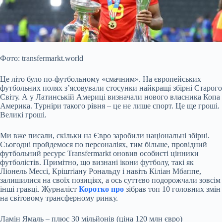
Фото: transfermarkt.world
Це літо було по-футбольному «смачним». На європейських
футбольних полях з’ясовували стосунки найкращі збірні Старого
Світу. А у Латинській Америці визначали нового власника Копа
Америка. Турніри такого рівня – це не лише спорт. Це ще гроші.
Великі гроші.
Ми вже писали, скільки на Євро заробили національні збірні.
Сьогодні пройдемося по персоналіях, тим більше, провідний
футбольний ресурс Transfermarkt оновив особисті цінники
футболістів. Примітно, що визнані ікони
футболу, такі як
Ліонель Мессі, Кріштіану Рональду і навіть Кіліан Мбаппе,
залишилися на своїх позиціях, а ось суттєво подорожчали зовсім
інші гравці. Журналіст
Коротко про
зібрав топ 10 головних змін
на світовому трансферному ринку.
Ламін Ямаль – плюс 30 мільйонів (ціна 120 млн євро)