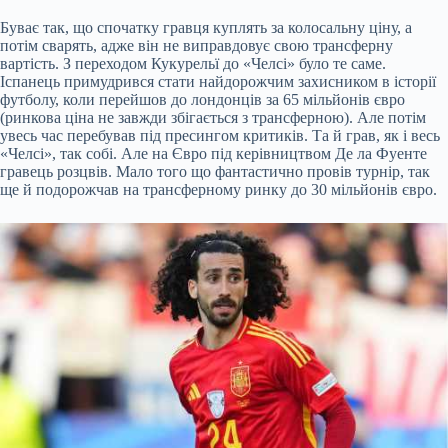
Буває так, що спочатку гравця куплять за колосальну ціну, а
потім сварять, адже він не виправдовує свою трансферну
вартість. З переходом Кукурельї до «Челсі» було те саме.
Іспанець примудрився стати найдорожчим захисником в історії
футболу, коли перейшов до лондонців за 65 мільйонів євро
(ринкова ціна не завжди збігається з трансферною). Але потім
увесь час перебував під пресингом критиків. Та й грав, як і весь
«Челсі», так собі. Але на Євро під керівництвом Де ла Фуенте
гравець розцвів. Мало того що фантастично провів турнір, так
ще й подорожчав на трансферному ринку до 30 мільйонів євро.