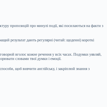
ктуру пропозицій про минулі події, які посилаються на факти з
ащий результат дають регулярні (читай: щоденні) короткі
роговорюй вголос кожне речення у всіх часах. Подумки уявляй,
орювати словами твої думки і емоції.
способи, щоб вивчити англійську, і закріплюй знання з