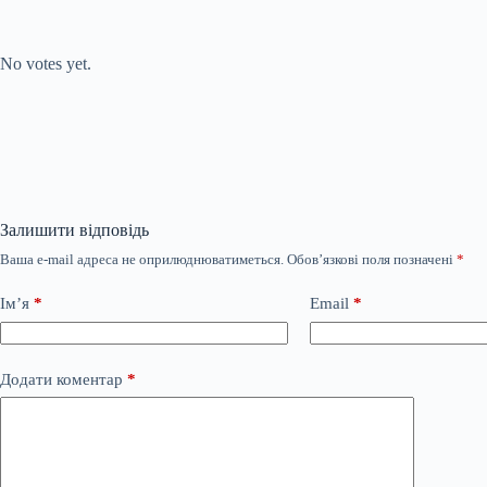
Submit Rating
Rate this item:
No votes yet.
Залишити відповідь
Ваша e-mail адреса не оприлюднюватиметься.
Обов’язкові поля позначені
*
Ім’я
*
Email
*
Додати коментар
*