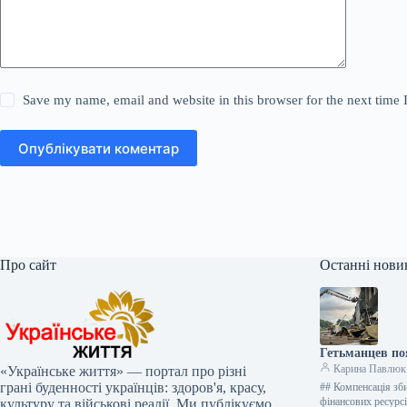
Save my name, email and website in this browser for the next time
Опублікувати коментар
Про сайт
Останні нови
Гетьманцев по
Карина Павлюк
«Українське життя» — портал про різні
грані буденності українців: здоров'я, красу,
## Компенсація зби
фінансових ресур
культуру та військові реалії. Ми публікуємо