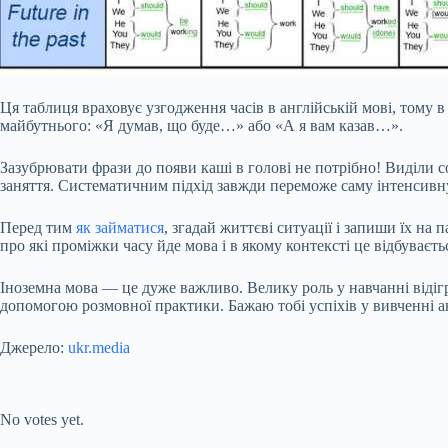
Ця таблиця враховує узгодження часів в англійській мові, тому 
майбутнього: «Я думав, що буде…» або «А я вам казав…».
Зазубрювати фрази до появи каші в голові не потрібно! Виділи с
заняття. Систематичним підхід завжди переможе саму інтенсивну
Перед тим
як займатися
, згадай життєві ситуації і запиши їх н
про які проміжки часу йде мова і в якому контексті це відбуває
Іноземна мова — це дуже важливо. Велику роль у навчанні відігр
допомогою розмовної практики. Бажаю тобі успіхів у вивченні а
Джерело:
ukr.media
Submit Rating
Rate this item:
No votes yet.