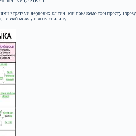
ture) і минуле (Past).
ьними втратами нервових клітин. Ми покажемо тобі просту і зрозу
, вивчай мову у вільну хвилину.