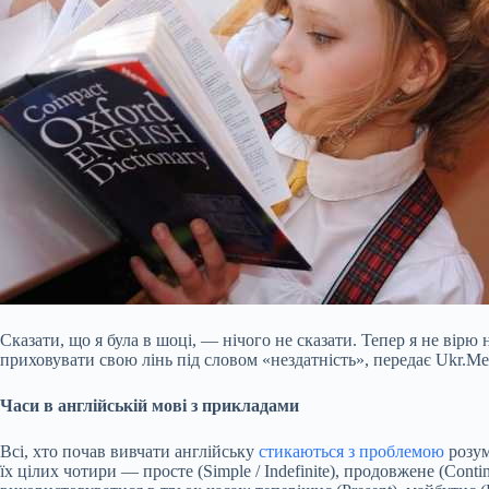
Сказати, що я була в шоці, — нічого не сказати. Тепер я не вірю
приховувати свою лінь під словом «нездатність», передає Ukr.Me
Часи в англійській мові з прикладами
Всі, хто почав вивчати англійську
стикаються з проблемою
розум
їх цілих чотири — просте (Simple / Indefinite), продовжене (Conti