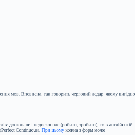
вчення мов. Впевнена, так говорить черговий ледар, якому вигідно
лів: досконале і недосконале (робити, зробити), то в
англійській
(Perfect Continuous).
При цьому
кожна з форм може