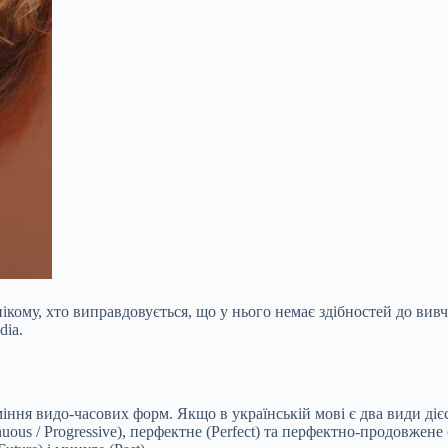
 нікому, хто виправдовується, що у нього немає здібностей до ви
dia.
іння видо-часових форм. Якщо в українській мові є два види дієс
nuous / Progressive), перфектне (Perfect) та перфектно-продовжене 