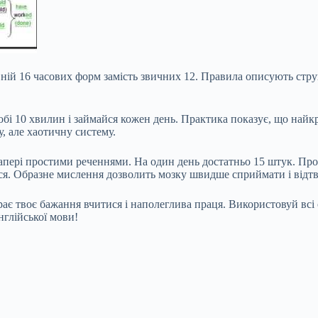
в ній 16 часових форм замість звичних 12. Правила описують стру
обі 10 хвилин і займайся кожен день. Практика показує, що найкр
, але хаотичну систему.
а папері простими реченнями. На один день достатньо 15 штук. П
ться. Образне мислення дозволить мозку швидше сприймати і відтв
ає твоє бажання вчитися і наполеглива праця. Використовуй всі 
нглійської мови!