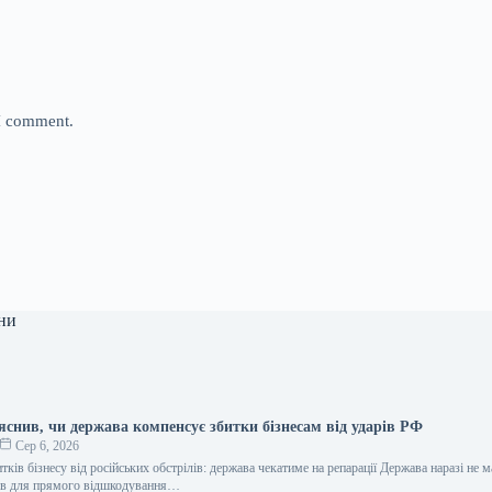
 I comment.
ни
яснив, чи держава компенсує збитки бізнесам від ударів РФ
Сер 6, 2026
тків бізнесу від російських обстрілів: держава чекатиме на репарації Держава наразі не м
сів для прямого відшкодування…