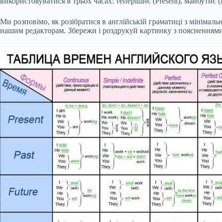
використовуватися в трьох часах: теперішнє (Present), майбутнє (Fu
Ми розповімо, як розібратися в англійській граматиці з мінімал
нашим редакторам. Збережи і роздрукуй картинку з поясненнями