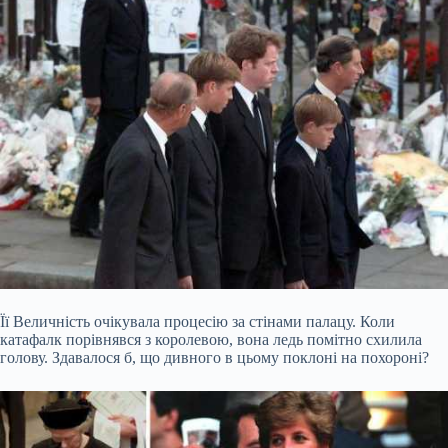
Її Величність очікувала процесію за стінами палацу. Коли
катафалк порівнявся з королевою, вона ледь помітно схилила
голову. Здавалося б, що дивного в цьому поклоні на похороні?