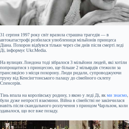
31 серпня 1997 року світ вразила страшна трагедія — в
автокатастрофі розбилася улюблениця мільйонів принцеса
Діана. Похорон відбувся тільки через сім днів після смерті леді
Ді,
інформує Ukr.Media.
На вулицях Лондона тоді зібралося 3 мільйони людей, які хотіли
попрощатися з принцесою, ще більше 2 мільярдів стежили за
трансляцією з місця похорону. Люди ридали, супроводжуючи
труну від Кенсінгтонського палацу до сімейного склепу
Спенсерів.
Тінь впала на королівську родину, з якою у леді Ді, як
ми знаємо
,
були дуже непрості взаємини. Війна в сімействі не закінчилася
навіть після скандального розлучення з принцом Чарльзом, коли
здавалося, що все вже позаду.