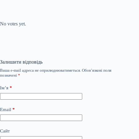
Submit Rating
Rate this item:
No votes yet.
Залишити відповідь
Ваша e-mail адреса не оприлюднюватиметься.
Обов’язкові поля
позначені
*
Ім’я
*
Email
*
Сайт