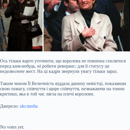
Ось тільки варто уточнити, що королева не повинна схилятися
перед ким-небудь, ні робити реверанс: для її статусу це
недозволене жест. На ці кадри звернули увагу тільки зараз.
Таким чином Її Величність віддала данину невістці, показавши
свою повагу, співчуття і щире співчуття, незважаючи на тонни
критики, яка в той час лягла на плечі королеви.
Джерело:
ukr.media
Submit Rating
Rate this item:
No votes yet.