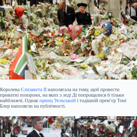
Королева
Єлизавета II
наполягала на тому, щоб провести
приватні похорони, на яких з леді Ді попрощалися б тільки
найближчі. Однак
принц Уельський
і тодішній прем’єр Тоні
Блер наполягли на публічності.