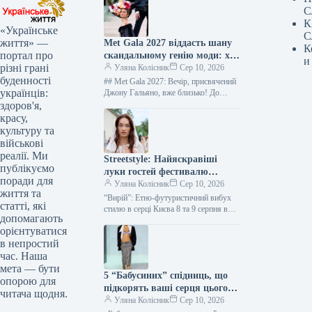
С
К
«Українське
С
життя» —
Met Gala 2027 віддасть шану
К
портал про
скандальному генію моди: хто
и
різні грані
стане зіркою вечора
Уляна Колісник
Сер 10, 2026
буденності
## Met Gala 2027: Вечір, присвячений
українців:
Джону Гальяно, вже близько! До
найочікуванішої модної події року –
здоров'я,
Met Gala 2027 –…
красу,
культуру та
військові
реалії. Ми
Streetstyle: Найяскравіші
публікуємо
луки гостей фестивалю
поради для
“Вирій”
Уляна Колісник
Сер 10, 2026
життя та
“Вирій”: Етно-футуристичний вибух
статті, які
стилю в серці Києва 8 та 9 серпня в
допомагають
Києві вже вдруге запалала сцена етно-
орієнтуватися
електронного фестивалю “Вирій”.…
в непростий
час. Наша
мета — бути
5 “Бабусиних” спідниць, що
опорою для
підкорять ваші серця цього
читача щодня.
сезону
Уляна Колісник
Сер 10, 2026