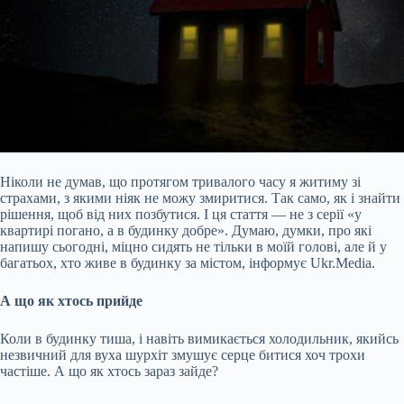
Ніколи не думав, що протягом тривалого часу я житиму зі
страхами, з якими ніяк не можу змиритися. Так само, як і знайти
рішення, щоб від них позбутися. І ця стаття — не з серії «у
квартирі погано, а в будинку добре». Думаю, думки, про які
напишу сьогодні, міцно сидять не тільки в моїй голові, але й у
багатьох, хто живе в будинку за містом, інформує Ukr.Media.
А що як хтось прийде
Коли в будинку тиша, і навіть вимикається холодильник, якийсь
незвичний для вуха шурхіт змушує серце
битися хоч трохи
частіше. А що як хтось зараз зайде?