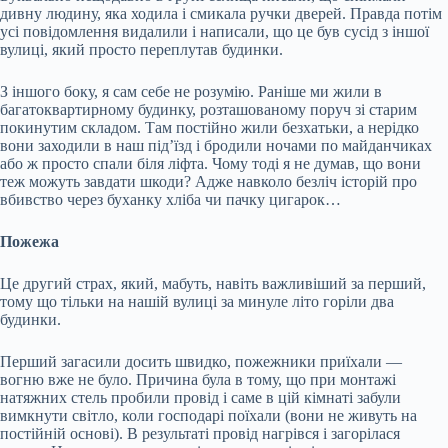
дивну людину, яка ходила і смикала ручки дверей. Правда потім
усі повідомлення видалили і написали, що це був сусід з іншої
вулиці, який просто переплутав будинки.
З іншого боку, я сам себе не розумію. Раніше ми жили в
багатоквартирному будинку, розташованому поруч зі старим
покинутим складом. Там постійно жили безхатьки, а нерідко
вони заходили в наш під’їзд і бродили ночами по майданчиках
або ж просто спали біля ліфта. Чому тоді я не думав, що вони
теж можуть завдати шкоди? Адже навколо безліч історій про
вбивство через буханку хліба чи пачку цигарок…
Пожежа
Це другий страх, який, мабуть, навіть важливіший за перший,
тому що тільки на нашій вулиці за минуле літо горіли два
будинки.
Перший загасили досить швидко, пожежники приїхали —
вогню вже не було. Причина була в тому, що при монтажі
натяжних стель пробили провід і саме в цій кімнаті забули
вимкнути світло, коли господарі поїхали (вони не живуть на
постійній основі). В результаті провід нагрівся і загорілася