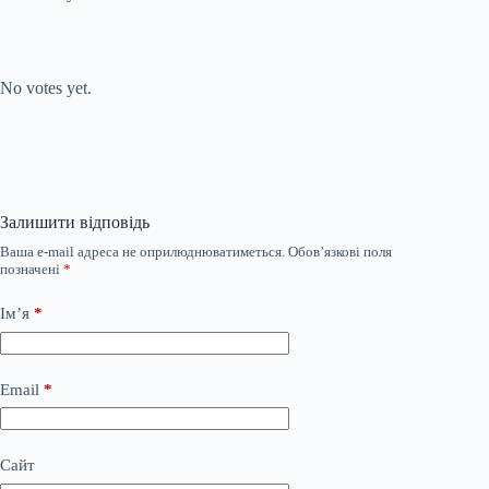
Submit Rating
Rate this item:
No votes yet.
Залишити відповідь
Ваша e-mail адреса не оприлюднюватиметься.
Обов’язкові поля
позначені
*
Ім’я
*
Email
*
Сайт