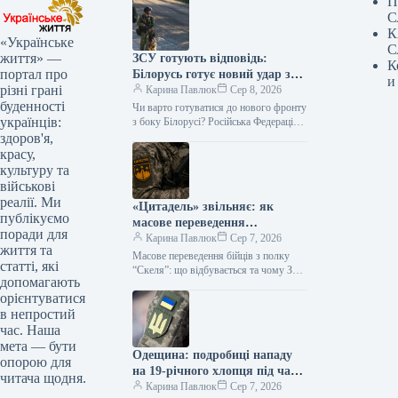
П
С
К
«Українське
С
життя» —
ЗСУ готують відповідь:
К
портал про
Білорусь готує новий удар з
и
різні грані
Чернігівщини?
Карина Павлюк
Сер 8, 2026
буденності
Чи варто готуватися до нового фронту
українців:
з боку Білорусі? Російська Федерація
може вдатися до відкриття нового
здоров'я,
напрямку наступу, використовуючи
красу,
територію…
культуру та
військові
реалії. Ми
«Цитадель» звільняє: як
публікуємо
масове переведення
поради для
військових змінює фронт
Карина Павлюк
Сер 7, 2026
життя та
Масове переведення бійців з полку
статті, які
“Скеля”: що відбувається та чому З
допомагають
425-го окремого штурмового полку
орієнтуватися
“Скеля” розпочато переведення
в непростий
військовослужбовців до…
час. Наша
мета — бути
Одещина: подробиці нападу
опорою для
на 19-річного хлопця під час
читача щодня.
мобілізації, омбудсмен
Карина Павлюк
Сер 7, 2026