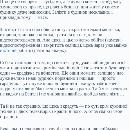
Про це не говорять із сусідами, але думаю кожен час від часу
замислюється про те, що рівень безпеки при житті у своєму
будинку дуже невисокий. Залізти в будинок нескладно, і
прикладів тому — маса.
Звісно, є багато способів захисту: закриті котеджні містечка,
охорона, тривожна кнопка, ґрати на вікнах, камери
відеоспостереження. Але щось із цього легко обійти (камери
відеоспостереження і закритість селища), щось зараз уже майже
ніхто не
робить (ґрати на вікнах).
Себе я заспокоюю тим, що свого часу я дуже любив дивитися і
читати детективи та кримінальні історії. І сюжети там були через
один — крадіжка та вбивство. Ще один момент: селище у нас
дуже велике і наш будинок порівняно з іншими — просто
сарайчик. Тут є дуже шикарні будинки і живуть забезпечені
люди,
у них
явно більше чого можна вкрасти. Та й я ж зрештою
не їжджу на Бентлі і не чиновник якийсь, щоб до мене лізти…
Та й не так страшно, що щось вкрадуть — по суті крім кухонної
техніки і двох телевізорів і красти нічого. А от за сім’ю і себе —
страшно.
Буквально нещодавно в групі селища писали, що спіймали