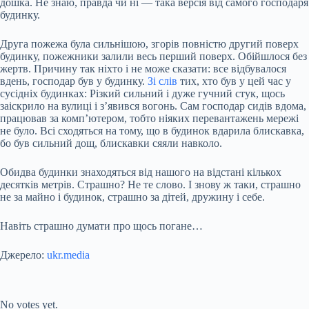
дошка. Не знаю, правда чи ні — така версія від самого господаря
будинку.
Друга пожежа була сильнішою, згорів повністю другий поверх
будинку, пожежники залили весь перший поверх. Обійшлося без
жертв. Причину так ніхто і не може сказати: все відбувалося
вдень, господар був у будинку.
Зі слів
тих, хто був у цей час у
сусідніх будинках: Різкий сильний і дуже гучний стук, щось
заіскрило на вулиці і з’явився вогонь. Сам господар сидів вдома,
працював за комп’ютером, тобто ніяких перевантажень мережі
не було. Всі сходяться на тому, що в будинок вдарила блискавка,
бо був сильний дощ, блискавки сяяли навколо.
Обидва будинки знаходяться від нашого на відстані кількох
десятків метрів. Страшно? Не те слово. І знову ж таки, страшно
не за майно і будинок, страшно за дітей, дружину і себе.
Навіть страшно думати про щось погане…
Джерело:
ukr.media
Submit Rating
Rate this item:
No votes yet.