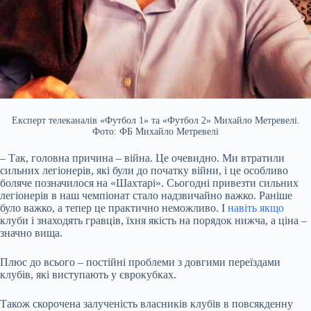
Експерт телеканалів «Футбол 1» та «Футбол 2» Михайло Метревелі.
Фото: ФБ Михайло Метревелі
– Так, головна причина – війна. Це очевидно. Ми втратили
сильних легіонерів, які були до початку війни, і це особливо
боляче позначилося на «Шахтарі». Сьогодні привезти сильних
легіонерів в наш чемпіонат стало надзвичайно важко. Раніше
було важко, а тепер це практично неможливо. І
навіть якщо
клуби і знаходять гравців, їхня якість на порядок нижча, а ціна –
значно вища.
Плюс до всього – постійні проблеми з довгими переїздами
клубів, які виступають у єврокубках.
Також скорочена залученість власників клубів в повсякденну