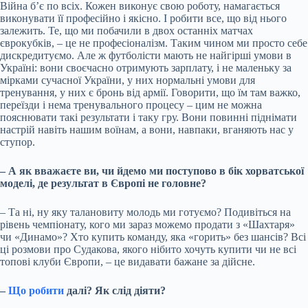
Війна б’є по всіх. Кожен виконує свою роботу, намагається
виконувати її професійно і якісно. І робити все, що від нього
залежить. Те, що ми побачили в двох останніх матчах
єврокубків, – це не професіоналізм. Таким чином ми просто себе
дискредитуємо. Але ж футболісти мають не найгірші умови в
Україні: вони своєчасно отримують зарплату, і не маленьку за
мірками сучасної України, у них нормальні умови для
тренування, у них є бронь від армії. Говорити, що їм там важко,
переїзди і нема тренувального процесу – цим не можна
пояснювати такі результати і таку гру. Вони повинні піднімати
настрій навіть нашим воїнам, а вони, навпаки, вганяють нас у
ступор.
– А як вважаєте ви, чи йдемо ми поступово в бік хорватської
моделі, де результат в Європі не головне?
– Та ні, ну яку талановиту молодь ми готуємо? Подивіться на
рівень чемпіонату, кого ми зараз можемо продати з «Шахтаря»
чи «Динамо»? Хто купить команду, яка «горить» без шансів? Всі
ці розмови про Судакова, якого нібито хочуть купити чи не всі
топові клуби Європи, – це видавати бажане за дійсне.
–
Що робити
далі? Як слід діяти?