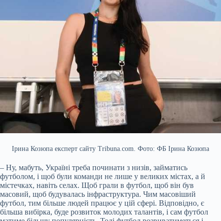
Ірина Козюпа експерт сайту Tribuna.com. Фото: ФБ Ірина Козюпа
– Ну, мабуть, Україні треба починати з низів, займатись
футболом, і щоб були команди не лише у великих містах, а й
містечках, навіть селах. Щоб грали в футбол, щоб він був
масовий, щоб будувалась інфраструктура. Чим масовіший
футбол, тим більше людей працює у цій сфері. Відповідно, є
більша вибірка, буде розвиток молодих талантів, і сам футбол
матиме більшу популярність. Тоді футбол розвиватиметься і