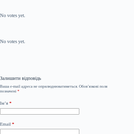
Submit Rating
Rate this item:
No votes yet.
Submit Rating
Rate this item:
No votes yet.
Залишити відповідь
Ваша e-mail адреса не оприлюднюватиметься.
Обов’язкові поля
позначені
*
Ім’я
*
Email
*