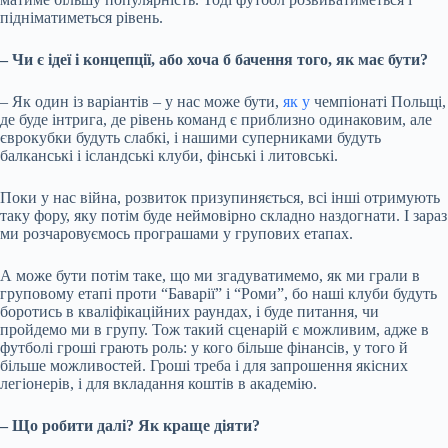
підніматиметься рівень.
– Чи є ідеї і концепції, або хоча б бачення того, як має бути?
– Як один із варіантів – у нас може бути,
як у
чемпіонаті Польщі,
де буде інтрига, де рівень команд є приблизно одинаковим, але
єврокубки будуть слабкі, і нашими суперниками будуть
балканські і ісландські клуби, фінські і литовські.
Поки у нас війна, розвиток призупиняється, всі інші отримують
таку фору, яку потім буде неймовірно складно наздогнати. І зараз
ми розчаровуємось програшами у групових етапах.
А може бути потім таке, що ми згадуватимемо, як ми грали в
груповому етапі проти “Баварії” і “Роми”, бо наші клуби будуть
боротись в кваліфікаційних раундах, і буде питання, чи
пройдемо ми в групу. Тож такий сценарій є можливим, адже в
футболі гроші грають роль: у кого більше фінансів, у того й
більше можливостей. Гроші треба і для запрошення якісних
легіонерів, і для вкладання коштів в академію.
– Що робити далі? Як краще діяти?