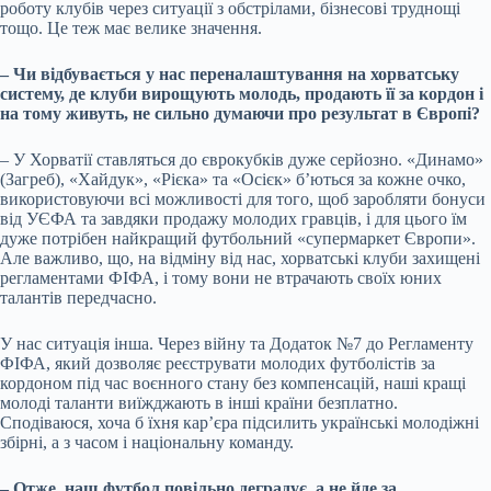
роботу клубів через ситуації з обстрілами, бізнесові труднощі
тощо. Це теж має велике значення.
– Чи відбувається у нас переналаштування на хорватську
систему, де клуби вирощують молодь, продають її за кордон і
на тому живуть, не сильно думаючи про результат в Європі?
– У Хорватії ставляться до єврокубків дуже серйозно. «Динамо»
(Загреб), «Хайдук», «Рієка» та «Осієк» б’ються за кожне очко,
використовуючи всі можливості для того, щоб заробляти бонуси
від УЄФА та завдяки продажу молодих гравців, і для цього їм
дуже потрібен найкращий футбольний «супермаркет Європи».
Але важливо, що, на відміну від нас, хорватські клуби захищені
регламентами ФІФА, і тому вони не втрачають своїх юних
талантів передчасно.
У нас ситуація інша. Через війну та Додаток №7 до Регламенту
ФІФА, який дозволяє реєструвати молодих футболістів за
кордоном під час воєнного стану без компенсацій, наші кращі
молоді таланти виїжджають в інші країни безплатно.
Сподіваюся, хоча б їхня кар’єра підсилить українські молодіжні
збірні, а з часом і національну команду.
– Отже, наш футбол повільно деградує, а не йде за