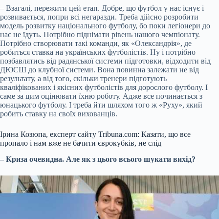
– Взагалі, пережити цей етап. Добре, що футбол у нас існує і
розвивається, попри всі негаразди. Треба дійсно розробити
модель розвитку національного футболу, бо поки легіонери до
нас не їдуть. Потрібно піднімати рівень нашого чемпіонату.
Потрібно створювати такі команди, як «Олександрія», де
робиться ставка на українських футболістів. Ну і потрібно
позбавлятись від радянської системи підготовки, відходити від
ДЮСШ до клубної системи. Вона повинна залежати не від
результату, а від того, скільки тренери підготують
кваліфікованих і якісних футболістів для дорослого футболу. І
саме за цим оцінювати їхню роботу. Адже все починається з
юнацького футболу. І треба йти шляхом того ж «Руху», який
робить ставку на своїх вихованців.
Ірина Козюпа, експерт сайту Tribuna.com: Казати, що все
пропало і нам вже не бачити єврокубків, не слід
– Криза очевидна. Але як з цього всього шукати вихід?