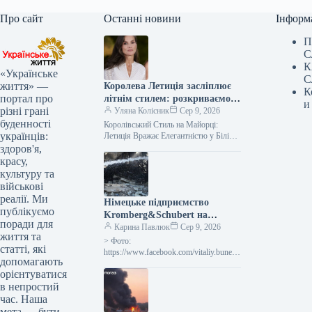
Про сайт
Останні новини
Інформ
П
С
К
«Українське
С
життя» —
Королева Летиція засліплює
К
портал про
літнім стилем: розкриваємо
и
різні грані
секрети її наймодніших
Уляна Колісник
Сер 9, 2026
буденності
образів
Королівський Стиль на Майорці:
українців:
Летиція Вражає Елегантністю у Білій
Сукні та Золотих Босоніжках Іспанська
здоров'я,
королівська родина розпочала серпень
красу,
з відпочинку…
культуру та
військові
реалії. Ми
Німецьке підприємство
публікуємо
Kromberg&Schubert на
поради для
Житомирщині припинило
Карина Павлюк
Сер 9, 2026
життя та
діяльність через обстріл
> Фото:
статті, які
Росією
https://www.facebook.com/vitaliy.bunech
допомагають
ko Підприємство “Кромберг енд
орієнтуватися
Шуберт Житомир” (село Оліївка,
в непростий
Житомирський район, Житомирська
область), що належить німецькому
час. Наша
виробнику комплектуючих для…
мета — бути