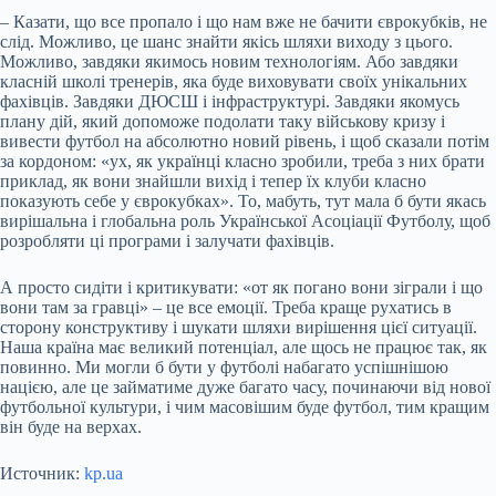
– Казати, що все пропало і що нам вже не бачити єврокубків, не
слід. Можливо, це шанс знайти якісь шляхи виходу з цього.
Можливо, завдяки якимось новим технологіям. Або завдяки
класній школі тренерів, яка буде виховувати своїх унікальних
фахівців. Завдяки ДЮСШ і інфраструктурі. Завдяки якомусь
плану дій, який допоможе подолати таку військову кризу і
вивести футбол на абсолютно новий рівень, і щоб сказали потім
за кордоном: «ух, як українці класно зробили, треба з них брати
приклад, як вони знайшли вихід і тепер їх клуби класно
показують себе у єврокубках». То, мабуть, тут мала б бути якась
вирішальна і глобальна роль Української Асоціації Футболу, щоб
розробляти ці програми і залучати фахівців.
А просто сидіти і критикувати: «от як погано вони зіграли і що
вони там за гравці» – це все емоції. Треба краще рухатись в
сторону конструктиву і шукати шляхи вирішення цієї ситуації.
Наша країна має великий потенціал, але щось не працює так, як
повинно. Ми могли б бути у футболі набагато успішнішою
нацією, але це займатиме дуже багато часу, починаючи від нової
футбольної культури, і чим масовішим буде футбол, тим кращим
він буде на верхах.
Источник:
kp.ua