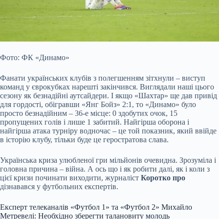
Фото: ФК «Динамо»
Фанати українських клубів з полегшенням зітхнули – виступ
команд у єврокубках нарешті закінчився. Виглядали наші цього
сезону як безнадійні аутсайдери. І якщо «Шахтар» ще дав привід
для гордості, обігравши «Янг Бойз» 2:1, то «Динамо» було
просто безнадійним – 36-е місце: 0 здобутих очок, 15
пропущених голів і лише 1 забитий. Найгірша оборона і
найгірша атака турніру водночас – це той показник, який ввійде
в історію клубу, тільки буде це геростратова слава.
Українська криза
улюбленої гри мільйонів очевидна. Зрозуміла і
головна причина – війна. А ось що і як робити далі, як і коли з
цієї кризи починати виходити, журналіст
Коротко про
дізнавався у футбольних експертів.
Експерт телеканалів «Футбол 1» та «Футбол 2» Михайло
Метревелі: Необхідно зберегти талановиту молодь