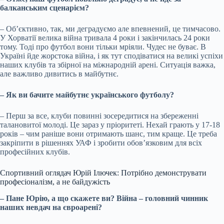
балканським сценарієм?
– Об’єктивно, так, ми деградуємо але впевнений, це тимчасово.
У Хорватії велика війна тривала 4 роки і закінчилась 24 роки
тому. Тоді про футбол вони тільки мріяли. Чудес не буває. В
Україні йде жорстока війна, і як тут сподіватися на великі успіхи
наших клубів та збірної на міжнародній арені. Ситуація важка,
але важливо дивитись в майбутнє.
– Як ви бачите майбутнє українського футболу?
– Перш за все, клуби повинні зосередитися на збереженні
талановитої молоді. Це зараз у пріоритеті. Нехай грають у 17-18
років – чим раніше вони отримають шанс, тим краще. Це треба
закріпити в рішеннях УАФ і зробити обов’язковим для всіх
професійних клубів.
Спортивний оглядач Юрій Ілючек: Потрібно демонструвати
професіоналізм, а не байдужість
– Пане Юрію, а що скажете ви? Війна – головний чинник
наших невдач на євроарені?