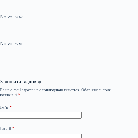
Submit Rating
Rate this item:
No votes yet.
Submit Rating
Rate this item:
No votes yet.
Залишити відповідь
Ваша e-mail адреса не оприлюднюватиметься.
Обов’язкові поля
позначені
*
Ім’я
*
Email
*