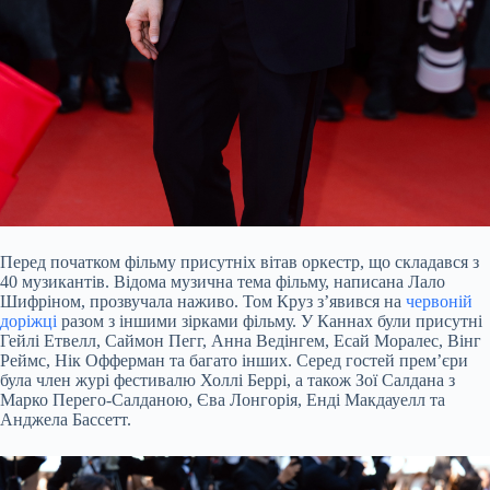
Перед початком фільму присутніх вітав оркестр, що складався з
40 музикантів. Відома музична тема фільму, написана Лало
Шифріном, прозвучала наживо. Том Круз з’явився на
червоній
доріжці
разом з іншими зірками фільму. У Каннах були присутні
Гейлі Етвелл, Саймон Пегг, Анна Ведінгем, Есай Моралес, Вінг
Реймс, Нік Офферман та багато інших. Серед гостей прем’єри
була член журі фестивалю Холлі Беррі, а також Зої Салдана з
Марко Перего-Салданою, Єва Лонгорія, Енді Макдауелл та
Анджела Бассетт.