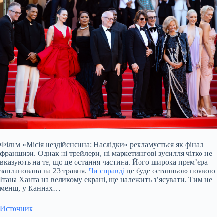
Фільм «Місія нездійсненна: Наслідки» рекламується як фінал
франшизи. Однак ні трейлери, ні маркетингові зусилля чітко не
вказують на те, що це остання частина. Його широка прем’єра
запланована на 23 травня.
Чи справді
це буде останньою появою
Ітана Ханта на великому екрані, ще належить з’ясувати. Тим не
менш, у Каннах…
Источник