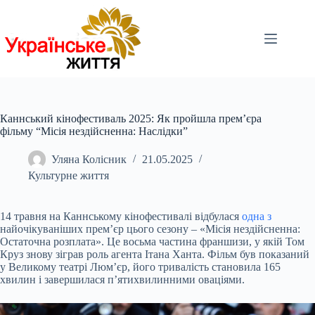
Перейти
до
вмісту
Каннський кінофестиваль 2025: Як пройшла прем’єра
фільму “Місія нездійсненна: Наслідки”
Уляна Колісник
21.05.2025
Культурне життя
14 травня на Каннському кінофестивалі відбулася
одна з
найочікуваніших прем’єр цього сезону – «Місія нездійсненна:
Остаточна розплата». Це восьма частина франшизи, у якій Том
Круз знову зіграв роль агента Ітана Ханта. Фільм був показаний
у Великому театрі Люм’єр, його тривалість становила 165
хвилин і завершилася п’ятихвилинними оваціями.