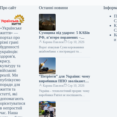
Про сайт
Останні новини
Інформ
П
С
К
«Українське
С
життя» —
Сумщина під ударом: 5 КАБів
К
портал про
РФ, п’ятеро поранених –
и
різні грані
актуальні дані
Карина Павлюк
Сер 10, 2026
буденності
Ворог атакував Суми керованими
українців:
авіабомбами: є постраждалі та
руйнування У ніч на 10 серпня
здоров'я,
російські війська здійснили serangan на
красу,
місто…
культуру та
військові
реалії. Ми
“Петріоти” для України: чому
публікуємо
виробники ППО зволікають з
поради для
передачею ліцензій Києву
Карина Павлюк
Сер 10, 2026
життя та
Україна – технологічний прорив: чому
статті, які
виробники Patriot не поспішають
допомагають
ділитися секретами? Виробники
орієнтуватися
протиракет для передових систем
в непростий
Patriot – компанії Raytheon…
час. Наша