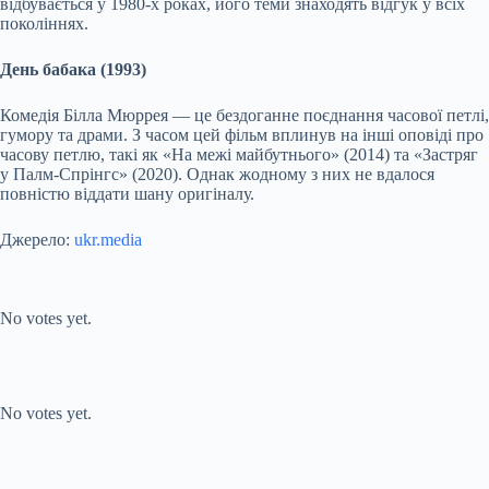
відбувається у 1980-х роках, його теми знаходять відгук у всіх
поколіннях.
День бабака (1993)
Комедія Білла Мюррея — це бездоганне поєднання часової петлі,
гумору та драми. З часом цей фільм вплинув на інші оповіді про
часову петлю, такі як «На межі майбутнього» (2014) та «Застряг
у Палм-Спрінгс» (2020). Однак жодному з них не вдалося
повністю віддати шану оригіналу.
Джерело:
ukr.media
Submit Rating
Rate this item:
No votes yet.
Submit Rating
Rate this item:
No votes yet.