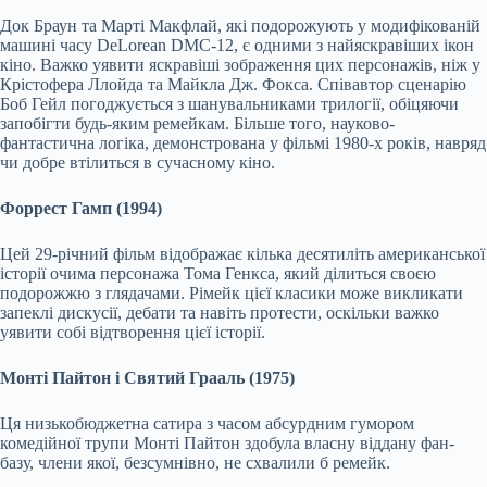
Док Браун та Марті Макфлай, які подорожують у модифікованій
машині часу DeLorean DMC-12, є одними з найяскравіших ікон
кіно. Важко уявити яскравіші зображення цих персонажів, ніж у
Крістофера Ллойда та Майкла Дж. Фокса. Співавтор сценарію
Боб Гейл погоджується з шанувальниками трилогії, обіцяючи
запобігти будь-яким ремейкам. Більше того, науково-
фантастична логіка, демонстрована у фільмі 1980-х років, навряд
чи добре втілиться в сучасному кіно.
Форрест Гамп (1994)
Цей 29-річний фільм відображає кілька десятиліть американської
історії очима персонажа Тома Генкса, який ділиться своєю
подорожжю з глядачами. Рімейк цієї класики може викликати
запеклі дискусії, дебати та навіть протести, оскільки важко
уявити собі відтворення цієї історії.
Монті Пайтон і Святий Грааль (1975)
Ця низькобюджетна сатира з часом абсурдним гумором
комедійної трупи Монті Пайтон здобула власну віддану фан-
базу, члени якої, безсумнівно, не схвалили б ремейк.