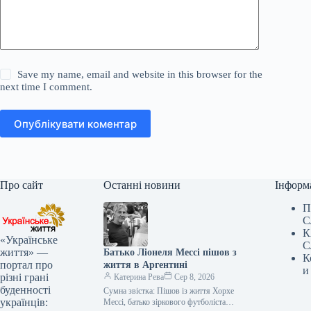
Save my name, email and website in this browser for the
next time I comment.
Опублікувати коментар
Про сайт
Останні новини
Інформ
П
С
К
«Українське
С
життя» —
Батько Ліонеля Мессі пішов з
К
портал про
життя в Аргентині
и
різні грані
Катерина Рева
Сер 8, 2026
буденності
Сумна звістка: Пішов із життя Хорхе
українців:
Мессі, батько зіркового футболіста