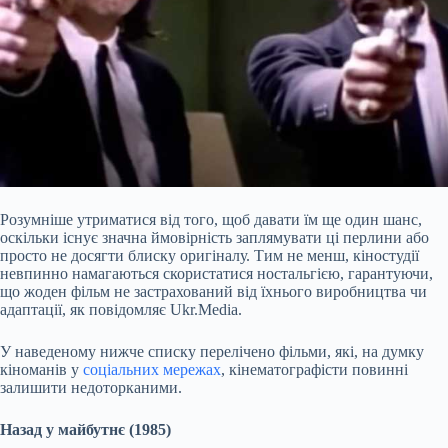
Розумніше утриматися від того, щоб давати їм ще один шанс,
оскільки існує значна ймовірність заплямувати ці перлини або
просто не досягти блиску оригіналу. Тим не менш, кіностудії
невпинно намагаються скористатися ностальгією, гарантуючи,
що жоден фільм не застрахований від їхнього виробництва чи
адаптації, як повідомляє Ukr.Media.
У наведеному нижче списку перелічено фільми, які, на думку
кіноманів у
соціальних мережах
, кінематографісти повинні
залишити недоторканими.
Назад у майбутнє (1985
)