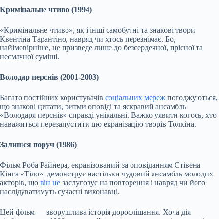
Кримінальне чтиво (1994)
«Кримінальне чтиво», як і інші самобутні та знакові твори
Квентіна Тарантіно, навряд чи хтось перезнімає. Бо,
найімовірніше, це призведе лише до безсердечної, прісної та
несмачної суміші.
Володар перснів (2001-2003)
Багато постійних користувачів
соціальних мереж
погоджуються,
що знакові цитати, ритми оповіді та яскравий ансамбль
«Володаря перснів» справді унікальні. Важко уявити когось, хто
наважиться перезапустити цю екранізацію творів Толкіна.
Залишся поруч (1986)
Фільм Роба Райнера, екранізований за оповіданням Стівена
Кінга «Тіло», демонструє настільки чудовий ансамбль молодих
акторів, що
він не
заслуговує на повторення і навряд чи його
наслідуватимуть сучасні виконавці.
Цей фільм — зворушлива історія дорослішання. Хоча дія