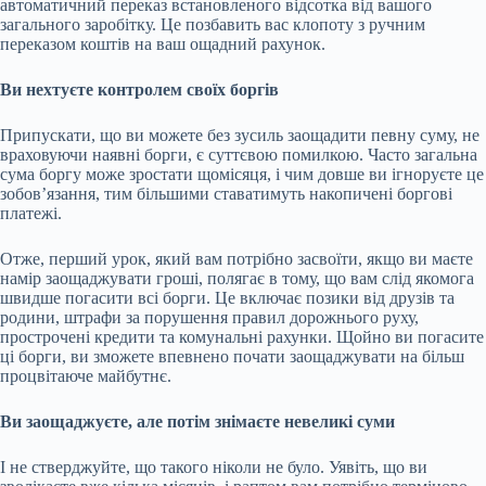
автоматичний переказ встановленого відсотка від вашого
загального заробітку. Це позбавить вас клопоту з ручним
переказом коштів на ваш ощадний рахунок.
Ви нехтуєте контролем своїх боргів
Припускати, що ви можете без зусиль заощадити певну суму, не
враховуючи наявні борги, є суттєвою помилкою. Часто загальна
сума боргу може зростати щомісяця, і чим довше ви ігноруєте це
зобов’язання, тим більшими ставатимуть накопичені боргові
платежі.
Отже, перший урок, який вам потрібно засвоїти, якщо ви маєте
намір заощаджувати гроші, полягає в тому, що вам слід якомога
швидше погасити всі борги. Це включає позики від друзів та
родини, штрафи за порушення правил дорожнього руху,
прострочені кредити та комунальні рахунки. Щойно ви погасите
ці борги, ви зможете впевнено почати заощаджувати на більш
процвітаюче майбутнє.
Ви заощаджуєте, але потім знімаєте невеликі суми
І не стверджуйте, що такого ніколи не було. Уявіть, що ви