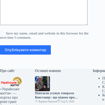
Save my name, email and website in this browser for the
next time I comment.
Опублікувати коментар
Про сайт
Останні новини
Інформ
П
С
К
«Українське
С
життя» —
Пентагон усунув генерала
К
портал про
Констанцу: що відомо про
и
різні грані
рішення щодо військової
Карина Павлюк
Сер 8, 2026