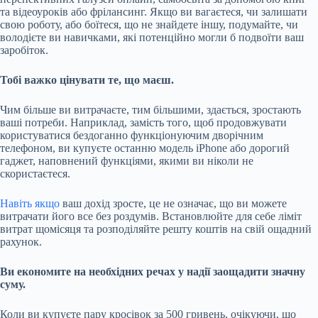
та відеоуроків або фрілансинг. Якщо ви вагаєтеся, чи залишати
свою роботу, або боїтеся, що не знайдете іншу, подумайте, чи
володієте ви навичками, які потенційно могли б подвоїти ваш
заробіток.
Тобі важко цінувати те, що маєш.
Чим більше ви витрачаєте, тим більшими, здається, зростають
ваші потреби. Наприклад, замість того, щоб продовжувати
користуватися бездоганно функціонуючим дворічним
телефоном, ви купуєте останню модель iPhone або дорогий
гаджет, наповнений функціями, якими ви ніколи не
скористаєтеся.
Навіть якщо
ваш дохід зросте, це не означає, що ви можете
витрачати його все без роздумів. Встановлюйте для себе ліміт
витрат щомісяця та розподіляйте решту коштів на свій ощадний
рахунок.
Ви економите на необхідних речах у надії заощадити значну
суму.
Коли ви купуєте пару кросівок за 500 гривень, очікуючи, що