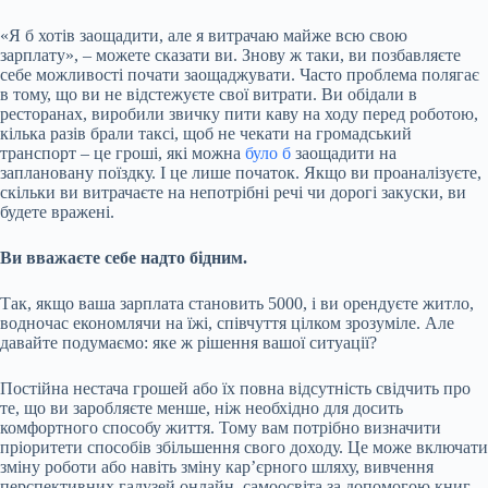
«Я б хотів заощадити, але я витрачаю майже всю свою
зарплату», – можете сказати ви. Знову ж таки, ви позбавляєте
себе можливості почати заощаджувати. Часто проблема полягає
в тому, що ви не відстежуєте свої витрати. Ви обідали в
ресторанах, виробили звичку пити каву на ходу перед роботою,
кілька разів брали таксі, щоб не чекати на громадський
транспорт – це гроші, які можна
було б
заощадити на
заплановану поїздку. І це лише початок. Якщо ви проаналізуєте,
скільки ви витрачаєте на непотрібні речі чи дорогі закуски, ви
будете вражені.
Ви вважаєте себе надто бідним.
Так, якщо ваша зарплата становить 5000, і ви орендуєте житло,
водночас економлячи на їжі, співчуття цілком зрозуміле. Але
давайте подумаємо: яке ж рішення вашої ситуації?
Постійна нестача грошей або їх повна відсутність свідчить про
те, що ви заробляєте менше, ніж необхідно для досить
комфортного способу життя. Тому вам потрібно визначити
пріоритети способів збільшення свого доходу. Це може включати
зміну роботи або навіть зміну кар’єрного шляху, вивчення
перспективних галузей онлайн, самоосвіта за допомогою книг