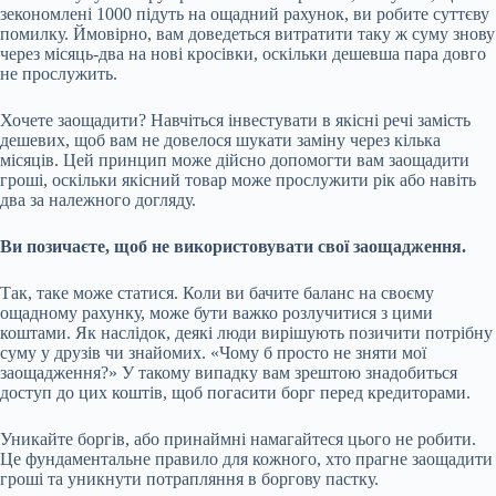
зекономлені 1000 підуть на ощадний рахунок, ви робите суттєву
помилку. Ймовірно, вам доведеться витратити таку ж суму знову
через місяць-два на нові кросівки, оскільки дешевша пара довго
не прослужить.
Хочете заощадити? Навчіться інвестувати в якісні речі замість
дешевих, щоб вам не довелося шукати заміну через кілька
місяців. Цей принцип може дійсно допомогти вам заощадити
гроші, оскільки якісний товар може прослужити рік або навіть
два за належного догляду.
Ви позичаєте, щоб не використовувати свої заощадження.
Так, таке може статися. Коли ви бачите баланс на своєму
ощадному рахунку, може бути важко розлучитися з цими
коштами. Як наслідок, деякі люди вирішують позичити потрібну
суму у друзів чи знайомих. «Чому б просто не зняти мої
заощадження?» У такому випадку вам зрештою знадобиться
доступ до цих коштів, щоб погасити борг перед кредиторами.
Уникайте боргів, або принаймні намагайтеся цього не робити.
Це фундаментальне правило для кожного, хто прагне заощадити
гроші та уникнути потрапляння в боргову пастку.