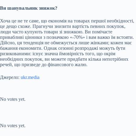
Ви шанувальник знижок?
Хоча це не те саме, що економія на товарах першої необхідності,
це дещо схоже. Прагнучи знизити вартість певних покупок,
люди часто купують товари зі знижкою. Ви помічаєте
привабливі цінники з позначкою «-70%» і вам важко їм встояти.
Дійсно, ця тенденція не обмежується лише жінками; кожен має
бажання економити. Однак сезонні розпродажі можуть бути
ризикованими: існує значна ймовірність того, що окрім
необхідних покупок, ви можете придбати кілька непотрібних
речей, що призведе до фінансового жалю.
Джерело:
ukr.media
Submit Rating
Rate this item:
No votes yet.
Submit Rating
Rate this item:
No votes yet.