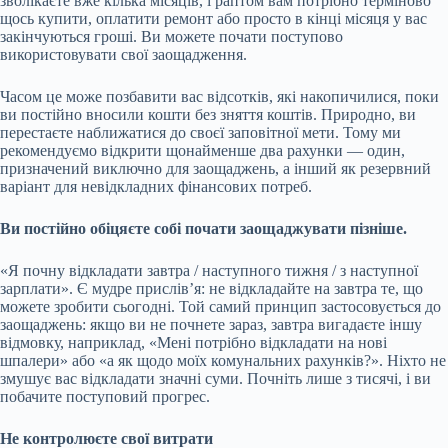
зволікаєте вже кілька місяців, і раптом вам потрібно терміново
щось купити, оплатити ремонт або просто в кінці місяця у вас
закінчуються гроші. Ви можете почати поступово
використовувати свої заощадження.
Часом це може позбавити вас відсотків, які накопичилися, поки
ви постійно вносили кошти без зняття коштів. Природно, ви
перестаєте наближатися до своєї заповітної мети. Тому ми
рекомендуємо відкрити щонайменше два рахунки — один,
призначений виключно для заощаджень, а інший як резервний
варіант для невідкладних фінансових потреб.
Ви постійно обіцяєте собі почати заощаджувати пізніше.
«Я почну відкладати завтра / наступного тижня / з наступної
зарплати». Є мудре прислів’я: не відкладайте на завтра те, що
можете зробити сьогодні. Той самий принцип застосовується до
заощаджень: якщо ви не почнете зараз, завтра вигадаєте іншу
відмовку, наприклад, «Мені потрібно відкладати на нові
шпалери» або «а як щодо моїх комунальних рахунків?». Ніхто не
змушує вас відкладати значні суми. Почніть лише з тисячі, і ви
побачите поступовий прогрес.
Не контролюєте свої витрати