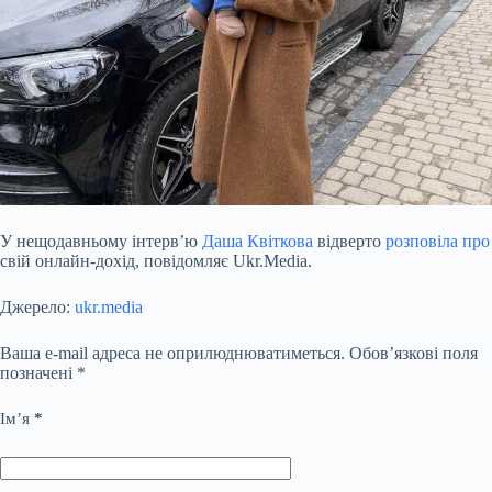
У нещодавньому інтерв’ю
Даша Квіткова
відверто
розповіла про
свій онлайн-дохід, повідомляє Ukr.Media.
Джерело:
ukr.media
Ваша e-mail адреса не оприлюднюватиметься.
Обов’язкові поля
позначені
*
Ім’я
*