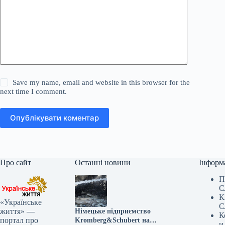
Save my name, email and website in this browser for the
next time I comment.
Опублікувати коментар
Про сайт
Останні новини
Інформ
П
С
К
«Українське
С
життя» —
Німецьке підприємство
К
портал про
Kromberg&Schubert на
и