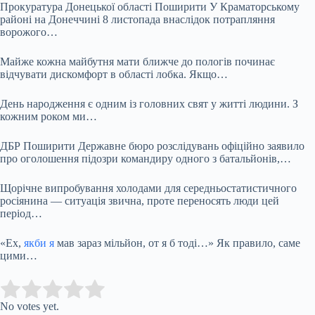
Прокуратура Донецької області Поширити У Краматорському
районі на Донеччині 8 листопада внаслідок потрапляння
ворожого…
Майже кожна майбутня мати ближче до пологів починає
відчувати дискомфорт в області лобка. Якщо…
День народження є одним із головних свят у житті людини. З
кожним роком ми…
ДБР Поширити Державне бюро розслідувань офіційно заявило
про оголошення підозри командиру одного з батальйонів,…
Щорічне випробування холодами для середньостатистичного
росіянина — ситуація звична, проте переносять люди цей
період…
«Ех,
якби я
мав зараз мільйон, от я б тоді…» Як правило, саме
цими…
Submit Rating
Rate this item:
No votes yet.