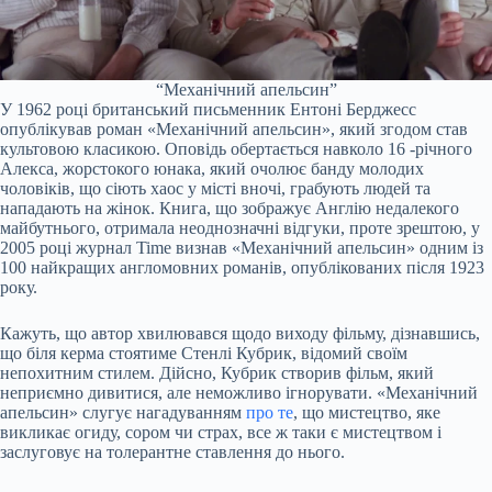
“Механічний апельсин”
У 1962 році британський письменник Ентоні
Берджесс
опублікував роман «Механічний апельсин», який згодом став
культовою класикою. Оповідь обертається навколо
16
-річного
Алекса, жорстокого юнака, який очолює банду молодих
чоловіків, що сіють хаос у місті вночі, грабують людей та
нападають на жінок. Книга, що зображує Англію недалекого
майбутнього, отримала неоднозначні відгуки, проте зрештою, у
2005 році журнал
Time
визнав «Механічний апельсин» одним із
100 найкращих англомовних романів, опублікованих після 1923
року.
Кажуть, що автор хвилювався щодо виходу фільму, дізнавшись,
що біля керма стоятиме Стенлі Кубрик, відомий своїм
непохитним стилем. Дійсно,
Кубрик
створив фільм, який
неприємно дивитися, але неможливо ігнорувати. «Механічний
апельсин» слугує нагадуванням
про те
, що мистецтво, яке
викликає огиду, сором чи страх, все ж таки є мистецтвом і
заслуговує на толерантне ставлення до нього.