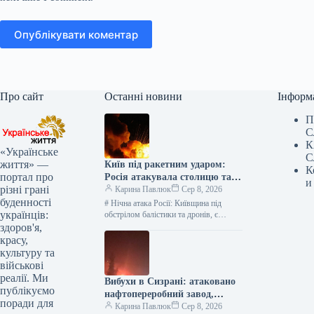
Опублікувати коментар
Про сайт
Останні новини
Інформ
П
С
К
«Українське
С
життя» —
Київ під ракетним ударом:
К
портал про
Росія атакувала столицю та
и
різні грані
область, є жертви —
Карина Павлюк
Сер 8, 2026
буденності
найсвіжіші подробиці
# Нічна атака Росії: Київщина під
українців:
обстрілом балістики та дронів, є
загиблі та діти серед постраждалих В
здоров'я,
ніч на 8…
красу,
культуру та
військові
реалії. Ми
Вибухи в Сизрані: атаковано
публікуємо
нафтопереробний завод,
поради для
розпочалася пожежа
Карина Павлюк
Сер 8, 2026