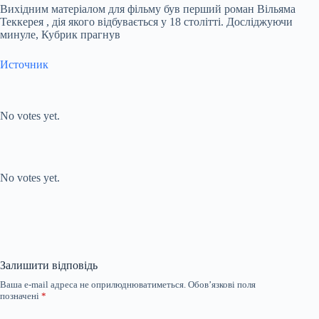
Вихідним матеріалом для фільму був перший роман Вільяма
Теккерея
, дія якого відбувається у
18
столітті. Досліджуючи
минуле, Кубрик прагнув
Источник
Submit Rating
Rate this item:
No votes yet.
Submit Rating
Rate this item:
No votes yet.
Залишити відповідь
Ваша e-mail адреса не оприлюднюватиметься.
Обов’язкові поля
позначені
*