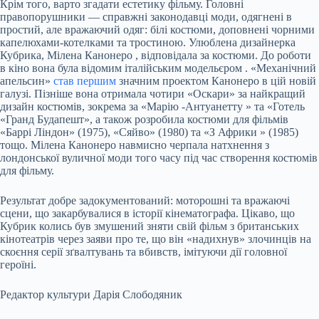
Крім того, варто згадати естетику фільму. Головні
правопорушники — справжні законодавці моди, одягнені в
простий, але вражаючий одяг: білі костюми, доповнені чорними
капелюхами-котелками та тростиною. Улюблена дизайнерка
Кубрика, Мілена
Канонеро
, відповідала за костюми. До роботи
в кіно вона була відомим італійським
модельєром
. «Механічний
апельсин»
став першим
значним проектом
Канонеро
в цій новій
галузі. Пізніше вона отримала чотири «Оскари» за найкращий
дизайн костюмів, зокрема за «Марію
-Антуанетту
» та «Готель
«Гранд Будапешт», а також розробила костюми для фільмів
«Баррі Ліндон» (1975), «Сяйво» (1980) та «З
Африки
» (1985)
тощо. Мілена
Канонеро
навмисно черпала натхнення з
лондонської вуличної моди того часу під час створення костюмів
для фільму.
Результат добре задокументований: моторошні та
вражаючі
сцени, що закарбувалися в історії кінематографа. Цікаво, що
Кубрик колись був змушений зняти свій фільм з британських
кінотеатрів через заяви про те, що він «надихнув» злочинців на
скоєння серії зґвалтувань та вбивств, імітуючи дії головної
героїні.
Редактор культури Дарія
Слободяник