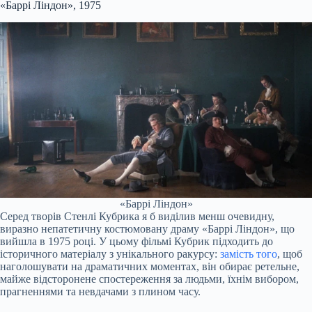
«Баррі Ліндон», 1975
«Баррі Ліндон»
Серед творів Стенлі Кубрика я б виділив менш очевидну,
виразно непатетичну костюмовану драму «Баррі Ліндон», що
вийшла в 1975 році. У цьому фільмі Кубрик підходить до
історичного матеріалу з унікального ракурсу:
замість того
, щоб
наголошувати на драматичних моментах, він обирає ретельне,
майже відсторонене спостереження за людьми, їхнім вибором,
прагненнями та невдачами з плином часу.