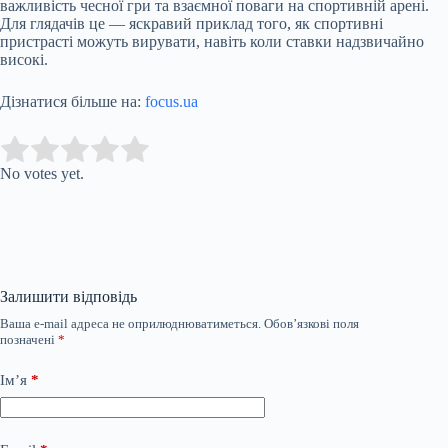
важливість чесної гри та взаємної поваги на спортивній арені.
Для глядачів це — яскравий приклад того, як спортивні
пристрасті можуть вирувати, навіть коли ставки надзвичайно
високі.
Дізнатися більше на:
focus.ua
Submit Rating
Rate this item:
No votes yet.
Залишити відповідь
Ваша e-mail адреса не оприлюднюватиметься.
Обов’язкові поля
позначені
*
Ім’я
*