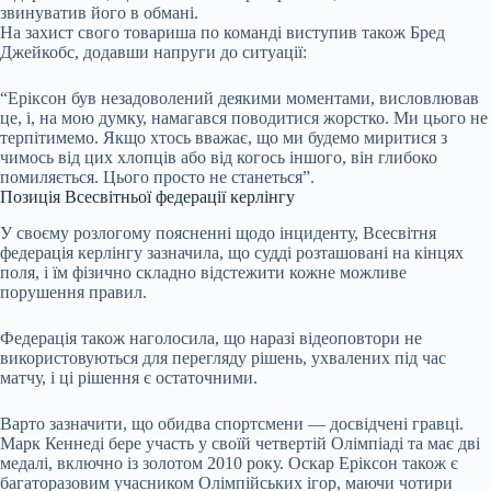
звинуватив його в обмані.
На захист свого товариша по команді виступив також Бред
Джейкобс, додавши напруги до ситуації:
“Еріксон був незадоволений деякими моментами, висловлював
це, і, на мою думку, намагався поводитися жорстко. Ми цього не
терпітимемо. Якщо хтось вважає, що ми будемо миритися з
чимось від цих хлопців або від когось іншого, він глибоко
помиляється. Цього просто не станеться”.
Позиція Всесвітньої федерації керлінгу
У своєму розлогому поясненні щодо інциденту, Всесвітня
федерація керлінгу зазначила, що судді розташовані на кінцях
поля, і їм фізично складно відстежити кожне можливе
порушення правил.
Федерація також наголосила, що наразі відеоповтори не
використовуються для перегляду рішень, ухвалених під час
матчу, і ці рішення є остаточними.
Варто зазначити, що обидва спортсмени — досвідчені гравці.
Марк Кеннеді бере участь у своїй четвертій Олімпіаді та має дві
медалі, включно із золотом 2010 року. Оскар Еріксон також є
багаторазовим учасником Олімпійських ігор, маючи чотири