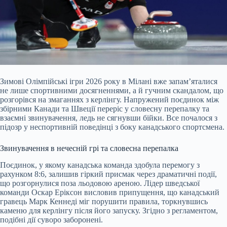
Зимові Олімпійські ігри 20
26 року в Мілані вже запам’яталися
не лише спортивними досягненнями, а й гучним скандалом, що
розгорівся на змаганнях з керлінгу. Напружений поєдинок між
збірними Канади та Швеції переріс у словесну перепалку та
взаємні звинувачення, ледь не сягнувши бійки. Все почалося з
підозр у неспортивній поведінці з боку канадського спортсмена.
Звинувачення в нечесній грі та словесна перепалка
Поєдинок, у якому канадська команда здобула перемогу з
рахунком 8:6, залишив гіркий присмак через драматичні події,
що розгорнулися поза льодовою ареною. Лідер шведської
команди Оскар Еріксон висловив припущення, що канадський
гравець Марк Кеннеді міг порушити правила, торкнувшись
каменю для керлінгу після його запуску. Згідно з регламентом,
подібні дії суворо заборонені.