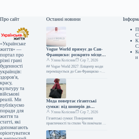
Про сайт
Останні новини
Інформ
П
С
К
«Українське
С
життя» —
Vogue World прямує до Сан-
К
портал про
Франциско: розкрито місце
и
різні грані
наступного феєричного шоу
Уляна Колісник
Сер 7, 2026
буденності
## Vogue World 2027: Епіцентр моди
українців:
переміщується до Сан-Франциско –
міста інновацій та духу бунтарства
здоров'я,
Після блискучих показів у Нью-
красу,
Йорку,…
культуру та
військові
реалії. Ми
Мода повертає гігантські
публікуємо
сумки: від шоперів до
поради для
замшевих і мішкуватих
Уляна Колісник
Сер 7, 2026
життя та
Гігантські сумки: Повернення
статті, які
практичності та стилю Чи помічали ви,
допомагають
що популярні відео у форматі What’s
орієнтуватися
in my bag? демонструють людей,…
в непростий