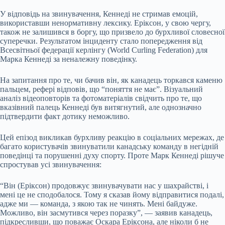
У відповідь на звинувачення, Кеннеді не стримав емоцій,
використавши ненормативну лексику. Еріксон, у свою чергу,
також не залишився в боргу, що призвело до бурхливої словесної
суперечки. Результатом інциденту стало попередження від
Всесвітньої федерації керлінгу (World Curling Federation) для
Марка Кеннеді за неналежну поведінку.
На запитання про те, чи бачив він, як канадець торкався каменю
пальцем, рефері відповів, що “поняття не має”. Візуальний
аналіз відеоповторів та фотоматеріалів свідчить про те, що
вказівний палець Кеннеді був витягнутий, але однозначно
підтвердити факт дотику неможливо.
Цей епізод викликав бурхливу реакцію в соціальних мережах, де
багато користувачів звинуватили канадську команду в негідній
поведінці та порушенні духу спорту. Проте Марк Кеннеді рішуче
спростував усі звинувачення:
“Він (Еріксон) продовжує звинувачувати нас у шахрайстві, і
мені це не сподобалося. Тому я сказав йому відправитися подалі,
адже ми — команда, з якою так не чинять. Мені байдуже.
Можливо, він засмутився через поразку”, — заявив канадець,
підкресливши, що поважає Оскара Еріксона, але ніколи б не