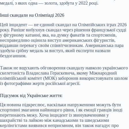
медалі, з яких одна — золота, здобута у 2022 році.
Інші скандали на Олімпіаді 2026
Цей інцидент — не єдиний скандал на Олімпійських іграх 2026
року. Раніше вибухнув скандал через рішення французької судді
у фігурному катанні, яка, на думку фанатів та спортсменів,
несправедливо оцінила виступ американських фігуристів,
віддавши перевагу своїм співвітчизникам. Американська пара
здобула срібну медаль за виступ, який експерти назвали
бездоганним.
Також не вщухають обговорення скандалу навколо українського
скелетоніста Владислава Гераскевича, якому Міжнародний
олімпійський комітет (МОК) заборонив використовувати шолом
із фотографіями жертв російської агресії.
Підсумок від Українське життя:
Ця новина підкреслює, наскільки напруженими можуть бути
спортивні змагання найвищого рівня, і як емоції гравців іноді
перетинають межу. Хоча інцидент із звинуваченнями у
шахрайстві та лайкою між канадськими та шведськими
керлінгістами виявився неприємним, він також нагадує про