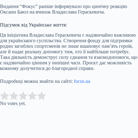
Видання “Фокус” раніше інформувало про цинічну реакцію
Оксани Баюл на вчинок Владислава Гераскевича.
Підсумок від Українське життя:
Ця ініціатива Владислава Гераскевича є надзвичайно важливою
для українського суспільства. Створення фонду для підтримки
родин загиблих спортсменів не лише вшановує пам’ять героїв,
але й надає реальну допомогу тим, хто її найбільше потребує.
Така діяльність демонструє силу єднання та взаємодопомоги, що
є надзвичайно цінним у нинішні часи. Проєкт дає можливість
кожному долучитися до благородної справи.
Подробиці можна знайти на сайті:
focus.ua
Submit Rating
Rate this item:
No votes yet.