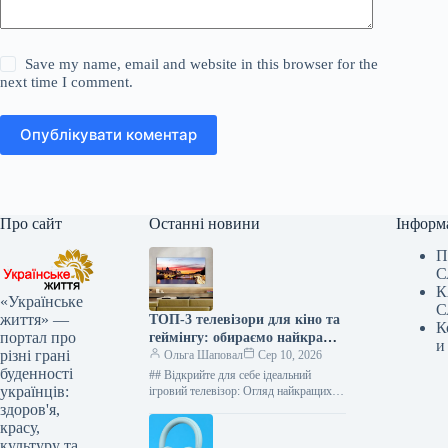
Save my name, email and website in this browser for the
next time I comment.
Опублікувати коментар
Про сайт
Останні новини
Інформ
П
С
К
«Українське
С
життя» —
ТОП-3 телевізори для кіно та
К
портал про
геймінгу: обираємо найкращі
и
різні грані
від LG, TCL, Samsung
Ольга Шаповал
Сер 10, 2026
буденності
## Відкрийте для себе ідеальний
українців:
ігровий телевізор: Огляд найкращих
моделей 2026 року Експерт видання
здоров'я,
techradar.com, Метт Болтон, провів
красу,
ретельне тестування…
культуру та