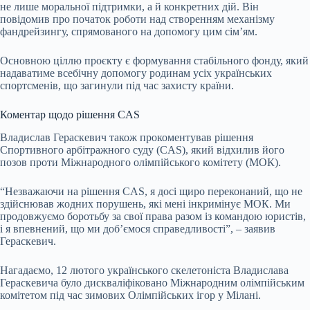
не лише моральної підтримки, а й конкретних дій. Він
повідомив про початок роботи над створенням механізму
фандрейзингу, спрямованого на допомогу цим сім’ям.
Основною ціллю проєкту є формування стабільного фонду, який
надаватиме всебічну допомогу родинам усіх українських
спортсменів, що загинули під час захисту країни.
Коментар щодо рішення CAS
Владислав Гераскевич також прокоментував рішення
Спортивного арбітражного суду (CAS), який відхилив його
позов проти Міжнародного олімпійського комітету (МОК).
“Незважаючи на рішення CAS, я досі щиро переконаний, що не
здійснював жодних порушень, які мені інкримінує МОК. Ми
продовжуємо боротьбу за свої права разом із командою юристів,
і я впевнений, що ми доб’ємося справедливості”, – заявив
Гераскевич.
Нагадаємо, 12 лютого українського скелетоніста Владислава
Гераскевича було дискваліфіковано Міжнародним олімпійським
комітетом під час зимових Олімпійських ігор у Мілані.