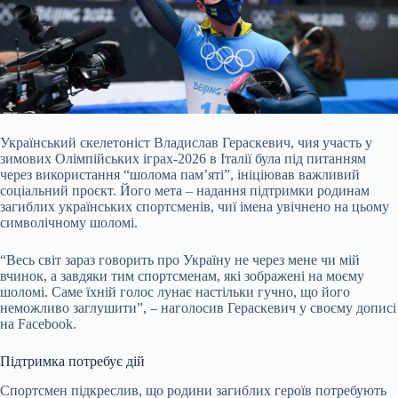
Український скелетоніст Владислав Гераскевич, чия участь у
зимових Олімпійських іграх-20
26 в Італії була під питанням
через використання “шолома пам’яті”, ініціював важливий
соціальний проєкт. Його мета – надання підтримки родинам
загиблих українських спортсменів, чиї імена увічнено на цьому
символічному шоломі.
“Весь світ зараз говорить про Україну не через мене чи мій
вчинок, а завдяки тим спортсменам, які зображені на моєму
шоломі. Саме їхній голос лунає настільки гучно, що його
неможливо заглушити”, – наголосив Гераскевич у своєму дописі
на Facebook.
Підтримка потребує дій
Спортсмен підкреслив, що родини загиблих героїв потребують