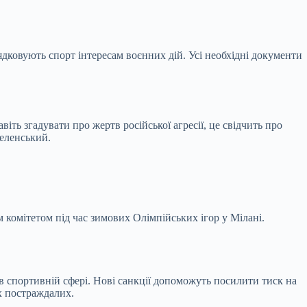
дковують спорт інтересам воєнних дій. Усі необхідні документи
ть згадувати про жертв російської агресії, це свідчить про
Зеленський.
комітетом під час зимових Олімпійських ігор у Мілані.
 в спортивній сфері. Нові санкції допоможуть посилити тиск на
х постраждалих.