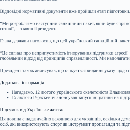
Відповідні нормативні документи вже пройшли етап підготовки
“Ми розробляємо наступний санкційний пакет, який буде спрямов
готові”, – заявив Президент.
Глава держави наголосив, що цей український санкційний пакет
“Це сигнал про неприпустимість ігнорування підтримки агресії. К
глобальний відхід від принципів справедливості. Ми наполягат
Президент також анонсував, що очікується видання указу щодо 
Додаткова інформація
Нагадаємо, 12 лютого українського скелетоніста Владисла
15 лютого Гераскевич анонсував запуск ініціативи на підт
Підсумок від Українське життя:
Ця новина є надзвичайно важливою для українців, оскільки демон
осіб, які використовують спорт як інструмент пропаганди та під