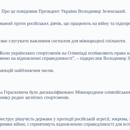
. Про це повідомив Президент України Володимир Зеленський.
аний проти російських діячів, що працюють на війну та підпоря
 має слугувати важливим сигналом для міжнародної спільноти.
оли українських спортсменів на Олімпіаді позбавляють права наві
имемо на відновленні справедливості”, – підкреслив Володимир 
санкцій найближчим часом.
ва Гераскевича було дискваліфіковано Міжнародним олімпійським 
римку родин загиблих спортсменів.
струє рішучість держави у протидії російській агресії, зокрема,
тримки війни, і сприятимуть відновленню справедливості для всі