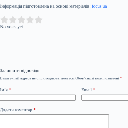
Інформація підготовлена на основі матеріалів:
focus.ua
Submit Rating
Rate this item:
No votes yet.
Залишити відповідь
Ваша e-mail адреса не оприлюднюватиметься.
Обов’язкові поля позначені
*
Ім’я
*
Email
*
Додати коментар
*