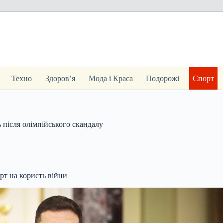
Техно
Здоров’я
Мода і Краса
Подорожі
Спорт
 після олімпійського скандалу
рт на користь війни