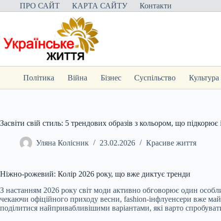
Перейти
ПРО САЙТ
КАРТА САЙТУ
Контакти
до
вмісту
Політика
Війна
Бізнес
Суспільство
Культура
Засвіти свій стиль: 5 трендових образів з кольором, що підкорює
Уляна Колісник
23.02.2026
Красиве життя
Ніжно-рожевий: Колір 2026 року, що вже диктує тренди
З настанням 2026 року світ моди активно обговорює один особли
чекаючи офіційного приходу весни, fashion-інфлуенсери вже ма
поділитися найпривабливішими варіантами, які варто спробувати