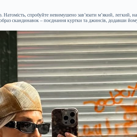
. Натомість, спробуйте невимушено зав’язати м’який, легкий, нач
образ скандинавок – поєднання куртки та джинсів, додавши йо