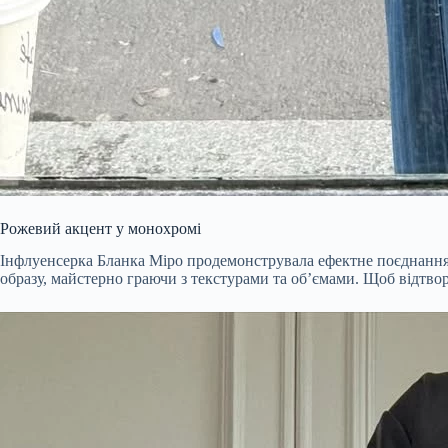
Рожевий акцент у монохромі
Інфлуенсерка Бланка Міро продемонструвала ефектне поєднання,
образу, майстерно граючи з текстурами та об’ємами. Щоб відтвор