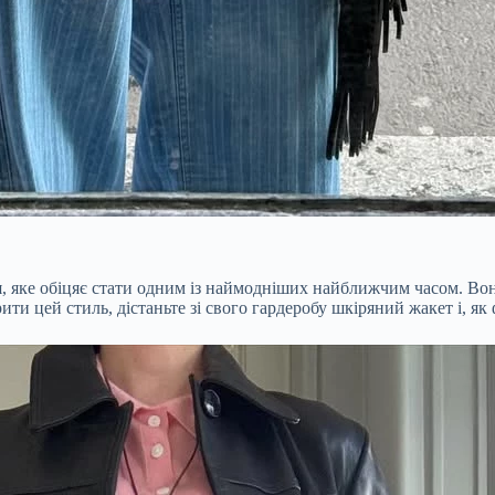
 яке обіцяє стати одним із наймодніших найближчим часом. Вон
ити цей стиль, дістаньте зі свого гардеробу шкіряний жакет і, я