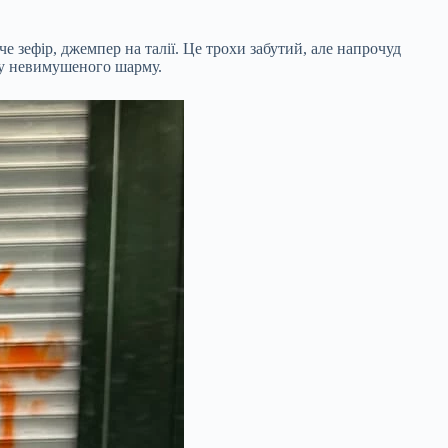
е зефір, джемпер на талії. Це трохи забутий, але напрочуд
му невимушеного шарму.