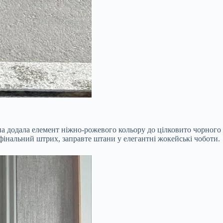
а додала елемент ніжно-рожевого кольору до цілковито чорного
к фінальний штрих, заправте штани у елегантні жокейські чоботи.