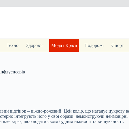
Техно
Здоров’я
Мода і Краса
Подорожі
Спорт
 інфлуенсерів
вий відтінок – ніжно-рожевий. Цей колір, що нагадує цукрову в
йстерно інтегрують його у свої образи, демонструючи неймовірн
 вже зараз, щоб додати своїм будням ніжності та вишуканості.