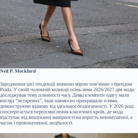
Neil P. Mockford
Зародження цієї тенденції значною мірою пов’язане з брендом
Prada. У своїй чоловічій колекції осінь-зима 2026/2027 дім моди
досліджував тему плинності часу. Деякі елементи одягу мали
вигляд “зістарених”, інші навмисно прикрашали плями,
демонструючи відмову від ідеальної бездоганності. У 2026 році
спостерігається переосмислення класичних кроїв, де мода
відступає від вишуканої манірності на користь невимушеної, а
часом і провокативної, недбалості.