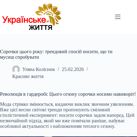
Перейти
до
вмісту
Сорочки цього року: трендовий спосіб носити, що ти
мусиш спробувати
Уляна Колісник
25.02.2026
Красиве життя
Революція в гардеробі: Цього сезону сорочки носимо навиворіт!
Мода стрімко змінюється, кидаючи виклик звичним уявленням.
Вже цієї весни світові тренди пропонують сміливий
стилістичний експеримент: носити сорочки задом наперед. Цей
незвичайний підхід, який ми вже помічали раніше, набуває
особливої актуальності з наближенням теплого сезону.