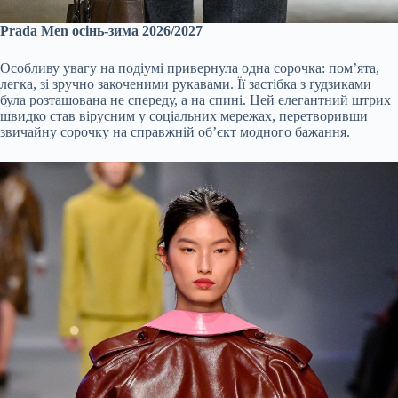
Prada Men осінь-зима 2026/2027
Особливу увагу на подіумі привернула одна сорочка: пом’ята,
легка, зі зручно закоченими рукавами. Її застібка з ґудзиками
була розташована не спереду, а на спині. Цей елегантний штрих
швидко став вірусним у соціальних мережах, перетворивши
звичайну сорочку на справжній об’єкт модного бажання.