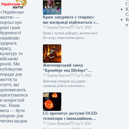
С
К
«Українське
С
життя» —
Крим занурився у темряву:
К
портал про
що насправді відбувається з
и
різні грані
енерго- та водопостачанням
Карина Павлюк
Сер 9, 2026
буденності
півострова
Крим у полоні дефіциту: десятки міст
українців:
без води, енергетична криза
загострюється Окупований півострів
здоров'я,
стикається з серйозними проблемами:
красу,
водопостачання припинено у…
культуру та
військові
реалії. Ми
Житомирський завод
публікуємо
“Кромберг енд Шуберт”
поради для
призупинив роботу: що
Карина Павлюк
Сер 9, 2026
життя та
відомо
Житомир потерпає від ударів:
статті, які
зупинено роботу ключового
допомагають
підприємства Kromberg & Schubert
орієнтуватися
Внаслідок нічної атаки російських
в непростий
військ значних руйнувань зазнало
підприємство…
час. Наша
мета — бути
LG презентує доступні OLED-
опорою для
телевізори з інноваційною
читача щодня.
технологією дисплеїв
Ольга Шаповал
Сер 9, 2026