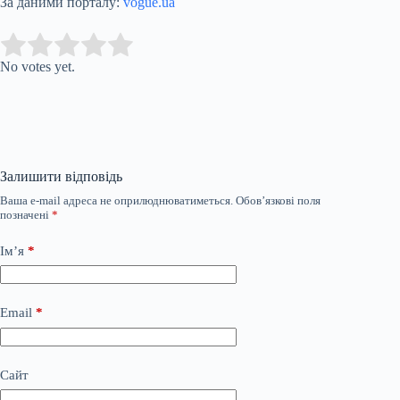
За даними порталу:
vogue.ua
Submit Rating
Rate this item:
No votes yet.
Залишити відповідь
Ваша e-mail адреса не оприлюднюватиметься.
Обов’язкові поля
позначені
*
Ім’я
*
Email
*
Сайт