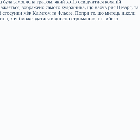
а була замовлена графом, який хотів освідчитися коханій,
важається, зображено самого художника, що набув рис Цезаря, та
і стосунки між Клімтом та Фльоґе. Попри те, що митець ніколи
тина, хоч і може здатися відносно стриманою, є глибоко