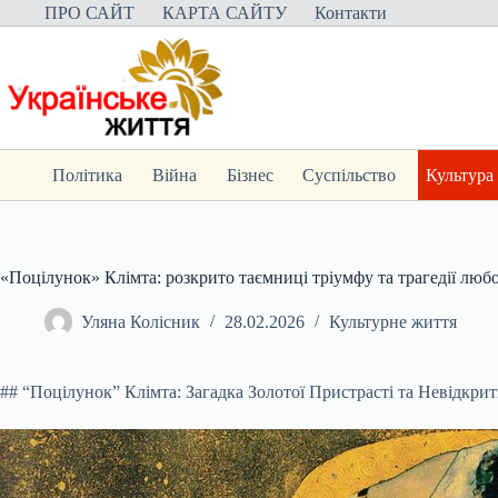
Перейти
ПРО САЙТ
КАРТА САЙТУ
Контакти
до
вмісту
Політика
Війна
Бізнес
Суспільство
Культура
«Поцілунок» Клімта: розкрито таємниці тріумфу та трагедії любо
Уляна Колісник
28.02.2026
Культурне життя
## “Поцілунок” Клімта: Загадка Золотої Пристрасті та Невідкри