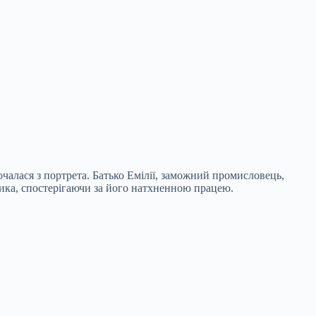
очалася з портрета. Батько Емілії, заможний промисловець,
ника, спостерігаючи за його натхненною працею.