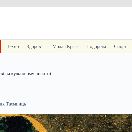
Техно
Здоров’я
Мода і Краса
Подорожі
Спорт
ві на культовому полотні
тих Таємниць