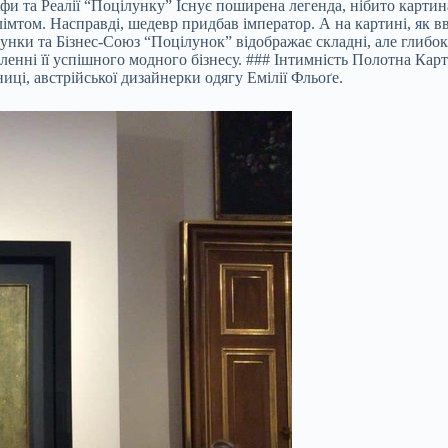
іфи та Реалії “Поцілунку” Існує поширена легенда, нібито картин
імтом. Насправді, шедевр придбав імператор. А на картині, як в
нки та Бізнес-Союз “Поцілунок” відображає складні, але глибок
вленні її успішного модного бізнесу. ### Інтимність Полотна Кар
ці, австрійської дизайнерки одягу Емілії Фльоґе.