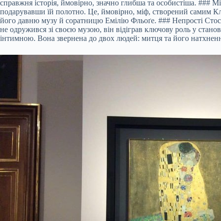
справжня історія, ймовірно, значно глибша та особистіша. ### М
подарувавши їй полотно. Це, ймовірно, міф, створений самим Кл
його давню музу й соратницю Емілію Фльоґе. ### Непрості Стосу
не одружився зі своєю музою, він відіграв ключову роль у стано
інтимною. Вона звернена до двох людей: митця та його натхненни