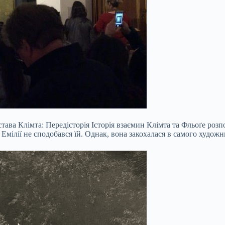
тава Клімта: Передісторія Історія взаємин Клімта та Фльоґе розп
Емілії не сподобався їй. Однак, вона закохалася в самого худож