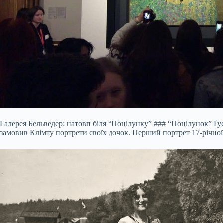
Галерея Бельведер: натовп біля “Поцілунку” ### “Поцілунок” Ґус
замовив Клімту портрети своїх дочок. Перший портрет 17-річної 