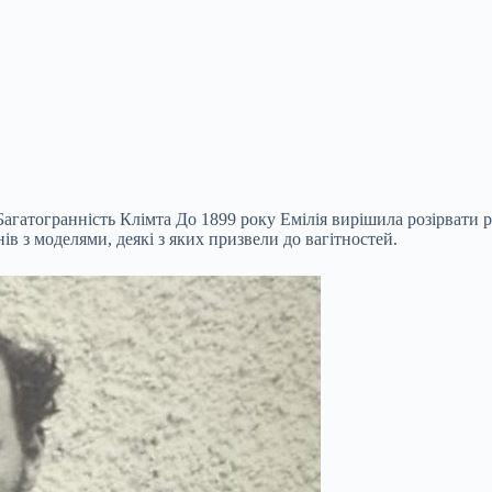
а Багатогранність Клімта До 1899 року Емілія вирішила розірват
ів з моделями, деякі з яких призвели до вагітностей.