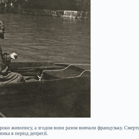
 уроки живопису, а згодом вони разом вивчали французьку. Смерт
ника в період депресії.