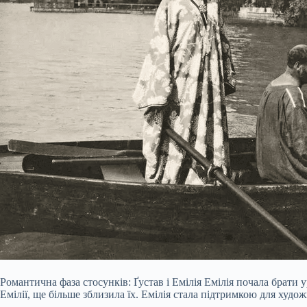
Романтична фаза стосунків: Ґустав і Емілія Емілія почала брати
Емілії, ще більше зблизила їх. Емілія стала підтримкою для худож