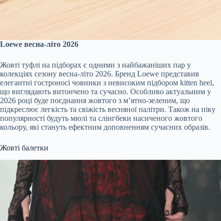
Loewe весна-літо 2026
Жовті туфлі на підборах є одними з найбажаніших пар у
колекціях сезону весна-літо 2026. Бренд Loewe представив
елегантні гостроносі човники з невисоким підбором kitten heel,
що виглядають витончено та сучасно. Особливо актуальним у
2026 році буде поєднання жовтого з м’ятно-зеленим, що
підкреслює легкість та свіжість весняної палітри. Також на піку
популярності будуть мюлі та слінгбеки насиченого жовтого
кольору, які стануть ефектним доповненням сучасних образів.
Жовті балетки