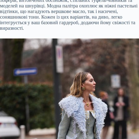
лоферів, витончених босоніжок, стильних туфель-човників та
моделей на шнурівці. Модна палітра охоплює як ніжні пастельні
відтінки, що нагадують вершкове масло, так і насичені,
соняшникові тони. Кожен із цих варіантів, на диво, легко
інтегрується у ваш базовий гардероб, додаючи йому свіжості та
виразності.