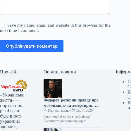
Save my name, email and website in this browser for the
next time I comment.
Опублікувати коментар
Про сайт
Останні новини
Інформ
П
С
К
«Українське
С
життя» —
Федоров розкрив правду про
К
портал про
мобілізацію та дезертирів: що
и
різні грані
каже ексміністр
Карина Павлюк
Сер 7, 2026
буденності
Революційні зміни в мобілізації:
українців:
Ексміністр оборони Федоров
представив детальний план Колишній
здоров'я,
очільник оборонного відомства,