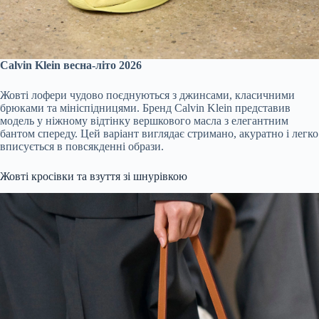
Calvin Klein весна-літо 2026
Жовті лофери чудово поєднуються з джинсами, класичними
брюками та мініспідницями. Бренд Calvin Klein представив
модель у ніжному відтінку вершкового масла з елегантним
бантом спереду. Цей варіант виглядає стримано, акуратно і легко
вписується в повсякденні образи.
Жовті кросівки та взуття зі шнурівкою