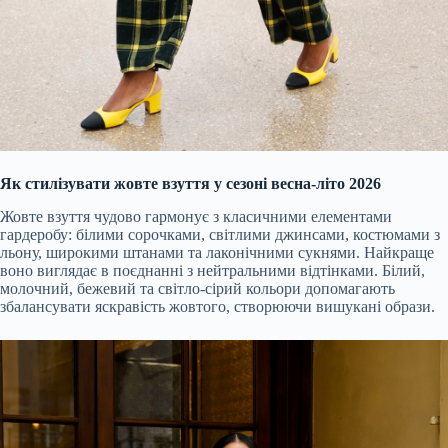
Як стилізувати жовте взуття у сезоні весна-літо 2026
Жовте взуття чудово гармонує з класичними елементами
гардеробу: білими сорочками, світлими джинсами, костюмами з
льону, широкими штанами та лаконічними сукнями. Найкраще
воно виглядає в поєднанні з нейтральними відтінками. Білий,
молочний, бежевий та світло-сірий кольори допомагають
збалансувати яскравість жовтого, створюючи вишукані образи.