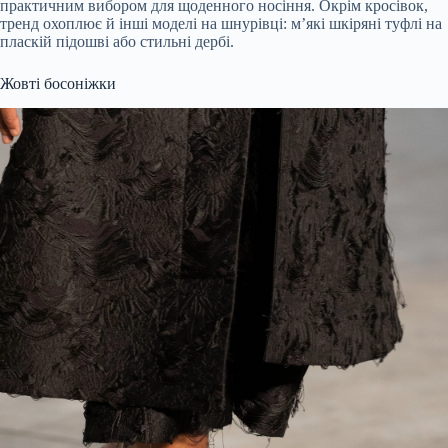
практичним вибором для щоденного носіння. Окрім кросівок,
тренд охоплює й інші моделі на шнурівці: м’які шкіряні туфлі на
пласкій підошві або стильні дербі.
Жовті босоніжки