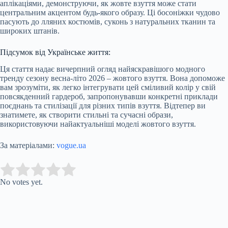
аплікаціями, демонструючи, як жовте взуття може стати
центральним акцентом будь-якого образу. Ці босоніжки чудово
пасують до лляних костюмів, суконь з натуральних тканин та
широких штанів.
Підсумок від Українське життя:
Ця стаття надає вичерпний огляд найяскравішого модного
тренду сезону весна-літо 2026 – жовтого взуття. Вона допоможе
вам зрозуміти, як легко інтегрувати цей сміливий колір у свій
повсякденний гардероб, запропонувавши конкретні приклади
поєднань та стилізації для різних типів взуття. Відтепер ви
знатимете, як створити стильні та сучасні образи,
використовуючи найактуальніші моделі жовтого взуття.
За матеріалами:
vogue.ua
Submit Rating
Rate this item:
No votes yet.