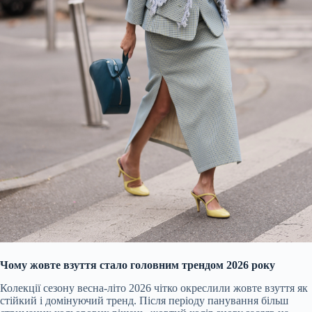
Чому жовте взуття стало головним трендом 2026 року
Колекції сезону весна-літо 2026 чітко окреслили жовте взуття як
стійкий і домінуючий тренд. Після періоду панування більш