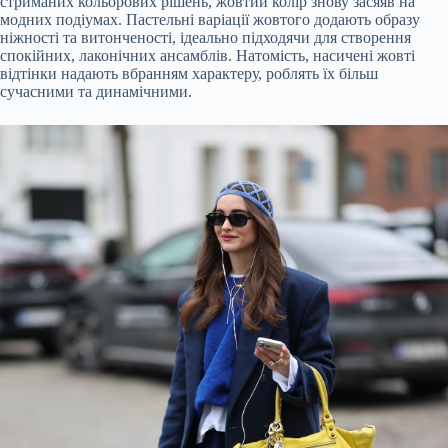
стриманих кольорових рішень, жовтий колір знову засяяв на
модних подіумах. Пастельні варіації жовтого додають образу
ніжності та витонченості, ідеально підходячи для створення
спокійних, лаконічних ансамблів. Натомість, насичені жовті
відтінки надають вбранням характеру, роблять їх більш
сучасними та динамічними.