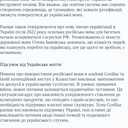
інструмент впливу. Він вважає, що освітня система має сприяти
створенню середовища, де громадяни, які зазнали русифікації,
зможуть повернутися до української мови.
Раніше також повідомлялося про нову хвилю українізації в
Україні після 2022 року, оскільки російська мова для багатьох
почала асоціюватися з агресією РФ. Уповноважена із захисту
державної мови Олена Іванівська зазначала, що кількість людей,
які планують перейти на українську, але ще цього не зробили, є
незначною.
Підсумок від Українське життя:
Новина про використання російської мови в альбомі Gorillaz та
їхній потенційний виступ у Казахстані викликає занепокоєння
та дискусії в українському суспільстві. В умовах триваючої
війни, мовне питання залишається надзвичайно чутливим. Ця
ситуація нагадує про важливість усвідомленого ставлення до
культурних продуктів, що походять з країн-агресорів, та про
необхідність підтримки власної мови і культури. Хоча Gorillaz
раніше висловлювали підтримку Україні, їхні останні дії
викликають питання щодо їхньої позиції та подальшого
ставлення до українського слухача.