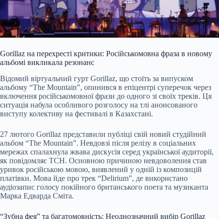
Gorillaz на перехресті критики: Російськомовна фраза в новому
альбомі викликала резонанс
Відомий віртуальний гурт Gorillaz, що стоїть за випуском
альбому “The Mountain”, опинився в епіцентрі суперечок через
включення російськомовної фрази до одного зі своїх треків. Ця
ситуація набула особливого розголосу на тлі анонсованого
виступу колективу на фестивалі в Казахстані.
27 лютого Gorillaz представили публіці свій новий студійний
альбом “The Mountain”. Невдовзі після релізу в соціальних
мережах спалахнула жвава дискусія серед української аудиторії,
як повідомляє ТСН. Основною причиною невдоволення став
уривок російською мовою, виявлений у одній із композицій
платівки. Мова йде про трек “Delirium”, де використано
аудіозапис голосу покійного британського поета та музиканта
Марка Едварда Сміта.
“Зубна фея” та багатомовність: Неоднозначний вибір Gorillaz