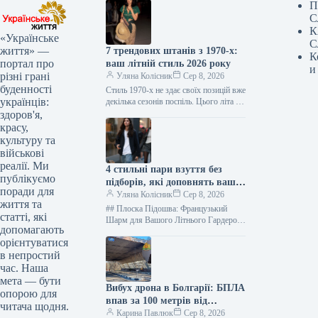
П
С
К
«Українське
С
життя» —
7 трендових штанів з 1970-х:
К
портал про
ваш літній стиль 2026 року
и
різні грані
Уляна Колісник
Сер 8, 2026
буденності
Стиль 1970-х не здає своїх позицій вже
українців:
декілька сезонів поспіль. Цього літа це
особливо очевидно завдяки штанам:
здоров'я,
моделі, що були…
красу,
культуру та
військові
реалії. Ми
4 стильні пари взуття без
публікуємо
підборів, які доповнять ваш
поради для
літній образ
Уляна Колісник
Сер 8, 2026
життя та
## Плоска Підошва: Французький
статті, які
Шарм для Вашого Літнього Гардеробу
допомагають
2026 Забудьте про екстремальні
орієнтуватися
шпильки! Сучасні модниці віддають
в непростий
перевагу взуттю без…
час. Наша
мета — бути
Вибух дрона в Болгарії: БПЛА
опорою для
впав за 100 метрів від
читача щодня.
румунського кордону
Карина Павлюк
Сер 8, 2026