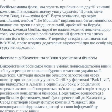
Російськомовна фраза, яка звучить приблизно на другій хвилині
композиції, викликала значну увагу слухачів: “Привіт, мене
звати Влад, і я — зубна фея”. Варто зазначити, що окрім
англійської, альбом “The Mountain” вирізняється багатомовністю,
включаючи треки на хінді, іспанській, арабській та йоруба.
Однак, команда Gorillaz наразі не надала жодних пояснень щодо
того, хто саме озвучив російськомовний фрагмент та з якою
метою його було включено. У переліку авторів пісні значиться
ім’я Vlad, проте жодних додаткових відомостей про цю особу від
гурту не надходило.
Фестиваль у Казахстані та зв’язки з російським бізнесом
Використання російської мови в умовах повномасштабної війни
з боку агресора викликало обурення в частини української
аудиторії. Ситуація набула ще більшого загострення через
новину про заплановану участь Gorillaz у фестивалі “Park Live”,
що відбудеться в Алмати в серпні 2026 року. У соціальних
мережах активно обговорюються зв’язки організаторів заходу з
російським концертним бізнесом. Подія також асоціюється з
російським фестивалем, який був перенесений до Казахстану.
Серед партнерів заходу фігурує компанія “Яндекс”, яка
неодноразово піддавалася критиці за свою інформаційну
політику під час війни.