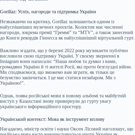
Gorillaz: Успіх, нагороди та підтримка України
Незважаючи на критику, Gorillaz залишаються одним із
найуспішніших музичних проєктів. Колектив має численні
нагороди, зокрема премії “Греммі” та “MTV”, а також занесений
до Книги рекордів Гіннесса як найуспішніший віртуальний гурт.
Важливо згадати, що у березні 2022 року музиканти публічно
висловили свою підтримку Україні. У своєму зверненні в
Instagram вони написали: “Наша любов та думки з вами,
громадяни України й ті жителі Росії, які проти безглуздої війни.
Ми сподіваємося, що зможемо вам зіграти, як тільки це
безумство закінчиться. І це має статися незабаром. Ми з
Україною!”.
Однак, поява російської мови в новому альбомі та майбутній
виступ у Казахстані знову привернули до гурту увагу
українського інформаційного простору.
Український контекст: Мова як інструмент впливу
Нагадаємо, міністр освіти і науки Оксен Лісовий наголошує, що
російська мова часто використовується проти України як