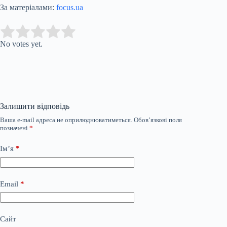
За матеріалами:
focus.ua
Submit Rating
Rate this item:
No votes yet.
Залишити відповідь
Ваша e-mail адреса не оприлюднюватиметься.
Обов’язкові поля
позначені
*
Ім’я
*
Email
*
Сайт