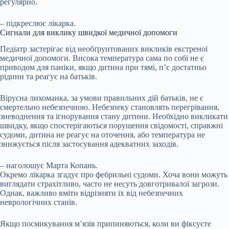
регулярно.
– підкреслює лікарка.
Сигнали для виклику швидкої медичної допомоги
Педіатр застерігає від необґрунтованих викликів екстреної
медичної допомоги. Висока температура сама по собі не є
приводом для паніки, якщо дитина при тямі, п’є достатньо
рідини та реагує на батьків.
Вірусна лихоманка, за умови правильних дій батьків, не є
смертельно небезпечною. Небезпеку становлять перегрівання,
зневоднення та ігнорування стану дитини. Необхідно викликати
швидку, якщо спостерігаються порушення свідомості, справжні
судоми, дитина не реагує на оточення, або температура не
знижується після застосування адекватних заходів.
– наголошує Марта Копань.
Окремо лікарка згадує про фебрильні судоми. Хоча вони можуть
виглядати страхітливо, часто не несуть довготривалої загрози.
Однак, важливо вміти відрізняти їх від небезпечних
неврологічних станів.
Якщо посмикування м’язів припиняються, коли ви фіксуєте