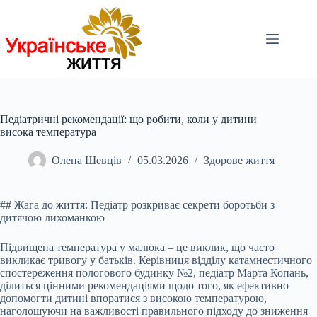
Перейти
до
вмісту
Педіатричні рекомендації: що робити, коли у дитини
висока температура
Олена Шевців
05.03.2026
Здорове життя
## Жага до життя: Педіатр розкриває секрети боротьби з
дитячою лихоманкою
Підвищена температура у малюка – це виклик, що часто
викликає тривогу у батьків. Керівниця
відділу катамнестичного
спостереження пологового будинку №2, педіатр Марта Копань,
ділиться цінними рекомендаціями щодо того, як ефективно
допомогти дитині впоратися з високою температурою,
наголошуючи на важливості правильного підходу до зниження