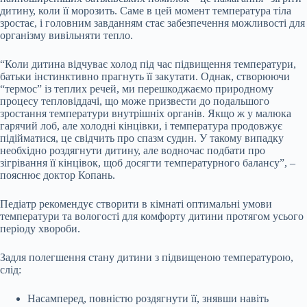
дитину, коли її морозить. Саме в цей момент температура тіла
зростає, і головним завданням стає забезпечення можливості для
організму вивільняти тепло.
“Коли дитина відчуває холод під час підвищення температури,
батьки інстинктивно прагнуть її закутати. Однак, створюючи
“термос” із теплих речей, ми перешкоджаємо природному
процесу тепловіддачі, що може призвести до подальшого
зростання температури внутрішніх органів. Якщо ж у малюка
гарячий лоб, але холодні кінцівки, і температура продовжує
підійматися, це свідчить про спазм судин. У такому випадку
необхідно роздягнути дитину, але водночас подбати про
зігрівання її кінцівок, щоб досягти температурного балансу”, –
пояснює доктор Копань.
Педіатр рекомендує створити в кімнаті оптимальні умови
температури та вологості для комфорту дитини протягом усього
періоду хвороби.
Задля полегшення стану дитини з підвищеною температурою,
слід:
Насамперед, повністю роздягнути її, знявши навіть