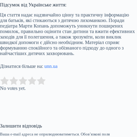
Підсумок від Українське життя:
Ця стаття надає надзвичайно цінну та практичну інформацію
для батьків, які стикаються з дитячою лихоманкою. Поради
педіатра Марти Копань допоможуть уникнути поширених
помилок, правильно оцінити стан дитини та вжити ефективних
заходів для її полегшення, а також зрозуміти, коли виклик
швидкої допомоги є дійсно необхідним. Матеріал сприяє
формуванню спокійного та обізнаного підходу до одного з
найчастіших дитячих захворювань.
Дізнатися більше на:
unn.ua
Submit Rating
Rate this item:
No votes yet.
Залишити відповідь
Ваша e-mail адреса не оприлюднюватиметься.
Обов’язкові поля