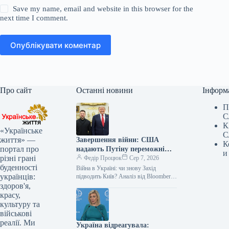
Save my name, email and website in this browser for the
next time I comment.
Опублікувати коментар
Про сайт
Останні новини
Інформ
П
С
К
«Українське
С
життя» —
Завершення війни: США
К
портал про
надають Путіну переможні
и
різні грані
позиції
Федір Процюк
Сер 7, 2026
буденності
Війна в Україні: чи знову Захід
українців:
підводить Київ? Аналіз від Bloomberg
Незважаючи на складний зимовий
здоров'я,
період, Україні вдалося зупинити
красу,
російський…
культуру та
військові
реалії. Ми
Україна відреагувала: