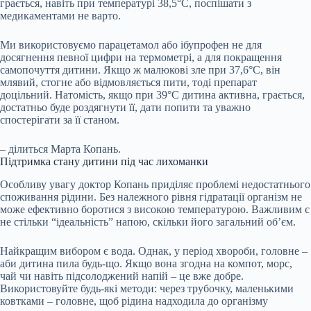
грається, навіть при температурі 38,5°C, поспішати з
медикаментами не варто.
Ми використовуємо парацетамол або ібупрофен не для
досягнення певної цифри на термометрі, а для покращення
самопочуття дитини. Якщо ж малюкові зле при 37,6°C, він
млявий, стогне або відмовляється пити, тоді препарат
доцільний. Натомість, якщо при 39°C дитина активна, грається,
достатньо буде роздягнути її, дати попити та уважно
спостерігати за її станом.
– ділиться Марта Копань.
Підтримка стану дитини під час лихоманки
Особливу увагу доктор Копань приділяє проблемі недостатнього
споживання рідини. Без належного рівня гідратації організм не
може ефективно боротися з високою температурою. Важливим є
не стільки “ідеальність” напою, скільки його загальний об’єм.
Найкращим вибором є вода. Однак, у період хвороби, головне –
аби дитина пила будь-що. Якщо вона згодна на компот, морс,
чай чи навіть підсолоджений напій – це вже добре.
Використовуйте будь-які методи: через трубочку, маленькими
ковтками – головне, щоб рідина надходила до організму