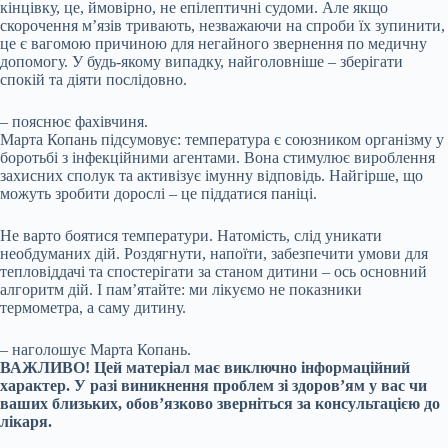
кінцівку, це, ймовірно, не епілептичні судоми. Але якщо
скорочення м’язів тривають, незважаючи на спроби їх зупинити,
це є вагомою причиною для негайного звернення по медичну
допомогу. У будь-якому випадку, найголовніше – зберігати
спокій та діяти послідовно.
– пояснює фахівчиня.
Марта Копань підсумовує: температура є союзником організму у
боротьбі з інфекційними агентами. Вона стимулює вироблення
захисних сполук та активізує імунну відповідь. Найгірше, що
можуть зробити дорослі – це піддатися паніці.
Не варто боятися температури. Натомість, слід уникати
необдуманих дій. Роздягнути, напоїти, забезпечити умови для
тепловіддачі та спостерігати за станом дитини – ось основний
алгоритм дій. І пам’ятайте: ми лікуємо не показники
термометра, а саму дитину.
– наголошує Марта Копань.
ВАЖЛИВО! Цей матеріал має виключно інформаційний
характер. У разі виникнення проблем зі здоров’ям у вас чи
ваших близьких, обов’язково зверніться за консультацією до
лікаря.