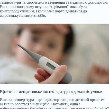
температури та своєчасного звернення за медичною допомогою.
Вона пояснює, чому штучне “зігрівання” може бути
контрпродуктивним, і коли саме варто вдаватися до
жарознижувальних засобів.
Ефективні методи зниження температури в домашніх умовах
Висока температура – це індикатор того, що дитячий організм
активно бореться з інфекцією. Натомість, одна з
найпоширеніших батьківських помилок – це намагання “зігріти”