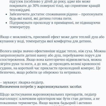
підгузок (особливо у дітей до року, адже він може
покривати до 30% поверхні тіла), що сприятиме кращій
тепловіддачі.
Забезпечити достатнє споживання рідини – пропонувати
будь-які напої, які дитина готова пити.
Підтримувати прохолоду в приміщенні, не підвищуючи
температуру.
Якщо є можливість, приємний ефект може дати теплий душ або
купання у воді, температура якої комфортна для дитини.
Волога шкіра значно ефективніше віддає тепло, ніж суха. Можна
запропонувати дитині ванну або душ, перебуваючи поруч для
спостереження. Якщо вона категорично відмовляється, можна
зігріти руки та ноги, а до зон, де проходять великі кровоносні
судини, на короткий час прикласти прохолодний компрес. Це
безпечно, якщо робити це обережно та нетривало.
– зауважує лікарка-педіатр.
Визначення потреби у жарознижувальних засобах
Щодо застосування жарознижувальних препаратів, педіатр
наголошує: ключовим орієнтиром має бути стан дитини, а не
показники термометра. Якщо малюк бадьорий і активно