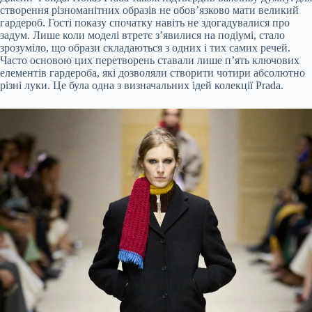
створення різноманітних образів не обов’язково мати великий
гардероб. Гості показу спочатку навіть не здогадувалися про
задум. Лише коли моделі втретє з’явилися на подіумі, стало
зрозуміло, що образи складаються з одних і тих самих речей.
Часто основою цих перетворень ставали лише п’ять ключових
елементів гардероба, які дозволяли створити чотири абсолютно
різні луки. Це була одна з визначальних ідей колекції Prada.