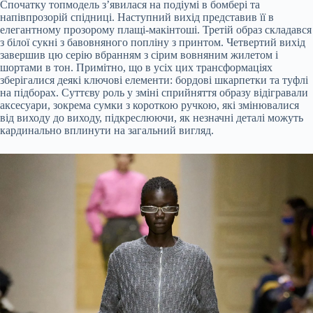
Спочатку топмодель з’явилася на подіумі в бомбері та
напівпрозорій спідниці. Наступний вихід представив її в
елегантному прозорому плащі-макінтоші. Третій образ складався
з білої сукні з бавовняного попліну з принтом. Четвертий вихід
завершив цю серію вбранням з сірим вовняним жилетом і
шортами в тон. Примітно, що в усіх цих трансформаціях
зберігалися деякі ключові елементи: бордові шкарпетки та туфлі
на підборах. Суттєву роль у зміні сприйняття образу відігравали
аксесуари, зокрема сумки з короткою ручкою, які змінювалися
від виходу до виходу, підкреслюючи, як незначні деталі можуть
кардинально вплинути на загальний вигляд.