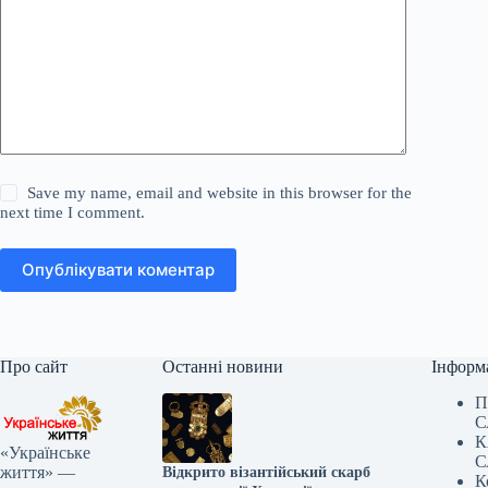
Save my name, email and website in this browser for the
next time I comment.
Опублікувати коментар
Про сайт
Останні новини
Інформ
П
С
К
«Українське
С
життя» —
Відкрито візантійський скарб
К