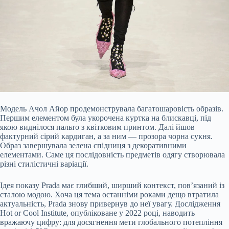
Модель Ачол Айор продемонструвала багатошаровість образів.
Першим елементом була укорочена куртка на блискавці, під
якою виднілося пальто з квітковим принтом. Далі йшов
фактурний сірий кардиган, а за ним — прозора чорна сукня.
Образ завершувала зелена спідниця з декоративними
елементами. Саме ця послідовність предметів одягу створювала
різні стилістичні варіації.
Ідея показу Prada має глибший, ширший контекст, пов’язаний із
сталою модою. Хоча ця тема останніми роками дещо втратила
актуальність, Prada знову привернув до неї увагу. Дослідження
Hot or Cool Institute, опубліковане у 2022 році, наводить
вражаючу цифру: для досягнення мети глобального потепління