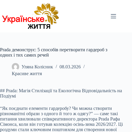
Перейти
до
вмісту
Prada демонструє: 5 способів перетворити гардероб з
одних і тих самих речей
Уляна Колісник
08.03.2026
Красиве життя
## Prada: Магія Стилізації та Екологічна Відповідальність на
Подіумі
“Як поєднати елементи гардеробу? Чи можна створити
різноманітні образи з одного й того ж одягу?” — саме такі
питання хвилювали співкреативного директора Prada Рафа
Сімонса, коли він готував колекцію осінь-зима 2026/2027. Ці
роздуми стали ключовим поштовхом для створення нової