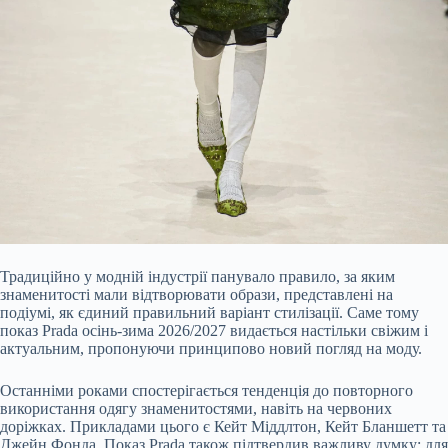
Традиційно у модній індустрії панувало правило, за яким
знаменитості мали відтворювати образи, представлені на
подіумі, як єдиний правильний варіант стилізації. Саме тому
показ Prada осінь-зима 2026/2027 видається настільки свіжим і
актуальним, пропонуючи принципово новий погляд на моду.
Останніми роками спостерігається тенденція до повторного
використання одягу знаменитостями, навіть на червоних
доріжках. Прикладами цього є Кейт Міддлтон, Кейт Бланшетт та
Джейн Фонда. Показ Prada також підтвердив важливу думку: для