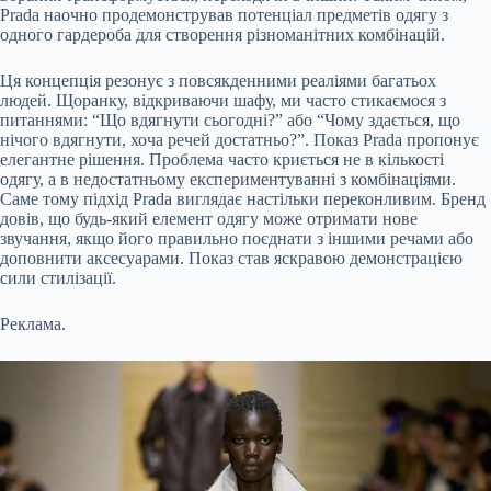
Prada наочно продемонстрував потенціал предметів одягу з
одного гардероба для створення різноманітних комбінацій.
Ця концепція резонує з повсякденними реаліями багатьох
людей. Щоранку, відкриваючи шафу, ми часто стикаємося з
питаннями: “Що вдягнути сьогодні?” або “Чому здається, що
нічого вдягнути, хоча речей достатньо?”. Показ Prada пропонує
елегантне рішення. Проблема часто криється не в кількості
одягу, а в недостатньому експериментуванні з комбінаціями.
Саме тому підхід Prada виглядає настільки переконливим. Бренд
довів, що будь-який елемент одягу може отримати нове
звучання, якщо його правильно поєднати з іншими речами або
доповнити аксесуарами. Показ став яскравою демонстрацією
сили стилізації.
Реклама.