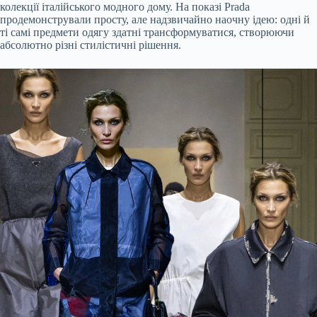
колекції італійського модного дому. На показі Prada
продемонстрували просту, але надзвичайно наочну ідею: одні й
ті самі предмети одягу здатні трансформуватися, створюючи
абсолютно різні стилістичні рішення.