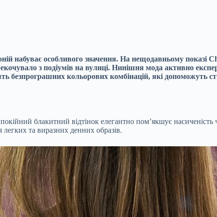
оній набуває особливого значення. На нещодавньому показі Ch
екочувало з подіумів на вулиці. Нинішня мода активно експе
’ять безпрограшних кольорових комбінацій, які допоможуть ств
покійний блакитний відтінок елегантно пом’якшує насиченість ч
я легких та виразних денних образів.