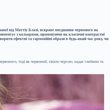
anel від Маттіу Блазі, яскраве поєднання червоного на
риментує з кольорами, пропонуючи як класичні контрастні
орити ефектні та гармонійні образи в будь-який час року, чи
ервоного, тоді як червоний, своєю чергою, надає глибини та