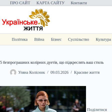
Перейти
ПРО САЙТ
КАРТА САЙТУ
Контакти
до
вмісту
Політика
Війна
Бізнес
Суспільство
Культура
5 безпрограшних колірних дуетів, що підкреслять ваш стиль
Уляна Колісник
09.03.2026
Красиве життя
Поділитися