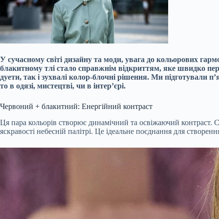
У сучасному світі дизайну та моди, увага до кольорових гарм
блакитному тлі стало справжнім відкриттям, яке швидко пер
дуети, так і зухвалі колор-блочні рішення. Ми підготували п
то в одязі, мистецтві, чи в інтер’єрі.
Червоний + блакитний: Енергійний контраст
Ця пара кольорів створює динамічний та освіжаючий контраст. С
яскравості небесній палітрі. Це ідеальне поєднання для створенн