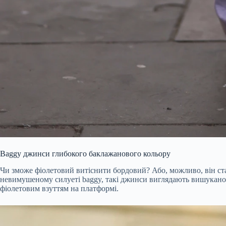
Baggy джинси глибокого баклажанового кольору
Чи зможе фіолетовий витіснити бордовий? Або, можливо, він ст
невимушеному силуеті baggy, такі джинси виглядають вишукано 
фіолетовим взуттям на платформі.