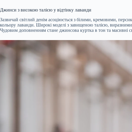
Джинси з високою талією у відтінку лаванди
Зазвичай світлий денім асоціюється з білими, кремовими, перси
кольору лаванди. Широкі моделі з завищеною талією, виразними 
Чудовим доповненням стане джинсова куртка в тон та масивні св