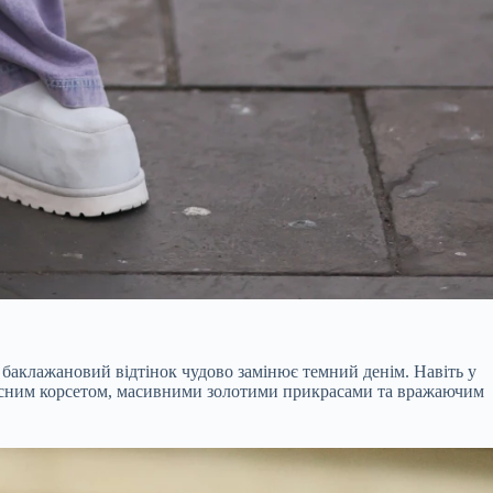
баклажановий відтінок чудово замінює темний денім. Навіть у
ласним корсетом, масивними золотими прикрасами та вражаючим