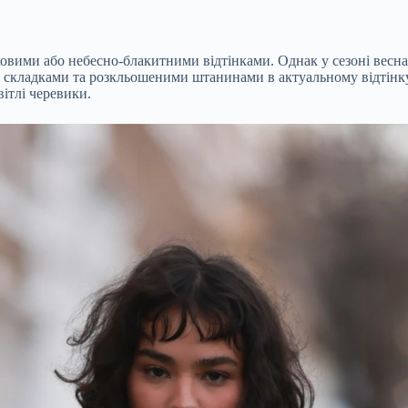
ковими або небесно-блакитними відтінками. Однак у сезоні весн
складками та розкльошеними штанинами в актуальному відтінку d
ітлі черевики.