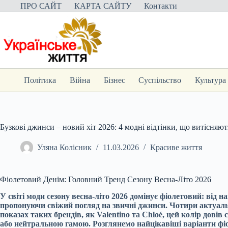
Перейти
ПРО САЙТ
КАРТА САЙТУ
Контакти
до
вмісту
Політика
Війна
Бізнес
Суспільство
Культура
Бузкові джинси – новий хіт 2026: 4 модні відтінки, що витісняют
Уляна Колісник
11.03.2026
Красиве життя
Фіолетовий Денім: Головний Тренд Сезону Весна-Літо 2026
У світі моди сезону весна-літо 2026 домінує фіолетовий: від 
пропонуючи свіжий погляд на звичні джинси. Чотири актуаль
показах таких брендів, як Valentino та Chloé, цей колір довів
або нейтральною гамою. Розглянемо найцікавіші варіанти фіо