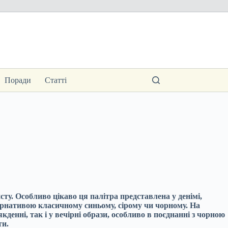
Поради
Статті
исту. Особливо цікаво ця палітра представлена у денімі,
ернативою класичному синьому, сірому чи чорному. На
кденні, так і у вечірні образи, особливо в поєднанні з чорною
ти.