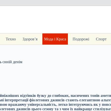
Техно
Здоров’я
Мода і Краса
Подорожі
Спорт
ь синій денім
найніжніших відтінків бузку до глибоких, насичених тонів амет
ні інтерпретації фіолетових джинсів стають елегантною альт
 свою вражаючу універсальність, легко інтегруючись як у повся
летових джинсів цього сезону та з чим їх найкраще стилізува