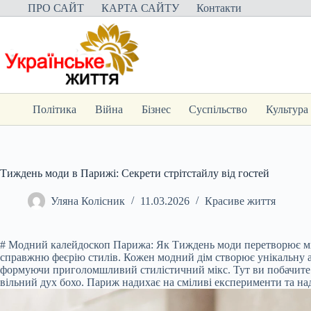
Перейти
ПРО САЙТ
КАРТА САЙТУ
Контакти
до
вмісту
Політика
Війна
Бізнес
Суспільство
Культура
Тиждень моди в Парижі: Секрети стрітстайлу від гостей
Уляна Колісник
11.03.2026
Красиве життя
# Модний калейдоскоп Парижа: Як Тиждень моди перетворює міст
справжню феєрію стилів. Кожен модний дім створює унікальну атм
формуючи приголомшливий стилістичний мікс. Тут ви побачите яс
вільний дух бохо. Париж надихає на сміливі експерименти та над