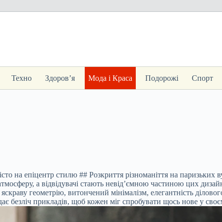
Техно
Здоров’я
Мода і Краса
Подорожі
Спорт
о на епіцентр стилю ## Розкриття різноманіття на паризьких в
осферу, а відвідувачі стають невід’ємною частиною цих дизайнер
краву геометрію, витончений мінімалізм, елегантність ділового
ає безліч прикладів, щоб кожен міг спробувати щось нове у своє