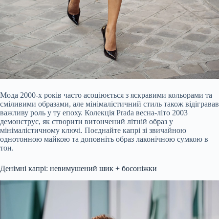
Мода 2000-х років часто асоціюється з яскравими кольорами та
сміливими образами, але мінімалістичний стиль також відігравав
важливу роль у ту епоху. Колекція Prada весна-літо 2003
демонструє, як створити витончений літній образ у
мінімалістичному ключі. Поєднайте капрі зі звичайною
однотонною майкою та доповніть образ лаконічною сумкою в
тон.
Денімні капрі: невимушений шик + босоніжки