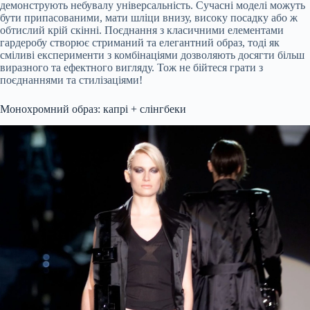
демонструють небувалу універсальність. Сучасні моделі можуть
бути припасованими, мати шліци внизу, високу посадку або ж
обтислий крій скінні. Поєднання з класичними елементами
гардеробу створює стриманий та елегантний образ, тоді як
сміливі експерименти з комбінаціями дозволяють досягти більш
виразного та ефектного вигляду. Тож не бійтеся грати з
поєднаннями та стилізаціями!
Монохромний образ: капрі + слінгбеки