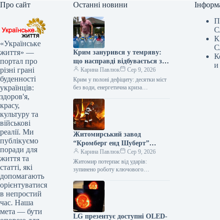
Про сайт
Останні новини
Інформ
П
С
К
«Українське
С
життя» —
Крим занурився у темряву:
К
портал про
що насправді відбувається з
и
різні грані
енерго- та водопостачанням
Карина Павлюк
Сер 9, 2026
буденності
півострова
Крим у полоні дефіциту: десятки міст
українців:
без води, енергетична криза
загострюється Окупований півострів
здоров'я,
стикається з серйозними проблемами:
красу,
водопостачання припинено у…
культуру та
військові
реалії. Ми
Житомирський завод
публікуємо
“Кромберг енд Шуберт”
поради для
призупинив роботу: що
Карина Павлюк
Сер 9, 2026
життя та
відомо
Житомир потерпає від ударів:
статті, які
зупинено роботу ключового
допомагають
підприємства Kromberg & Schubert
орієнтуватися
Внаслідок нічної атаки російських
в непростий
військ значних руйнувань зазнало
підприємство…
час. Наша
мета — бути
LG презентує доступні OLED-