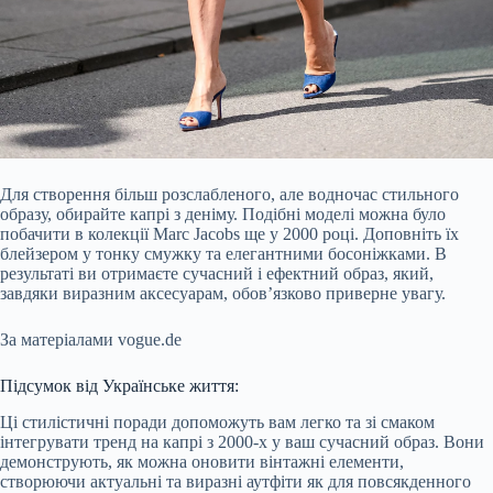
Для створення більш розслабленого, але водночас стильного
образу, обирайте капрі з деніму. Подібні моделі можна було
побачити в колекції Marc Jacobs ще у 2000 році. Доповніть їх
блейзером у тонку смужку та елегантними босоніжками. В
результаті ви отримаєте сучасний і ефектний образ, який,
завдяки виразним аксесуарам, обов’язково приверне увагу.
За матеріалами vogue.de
Підсумок від Українське життя:
Ці стилістичні поради допоможуть вам легко та зі смаком
інтегрувати тренд на капрі з 2000-х у ваш сучасний образ. Вони
демонструють, як можна оновити вінтажні елементи,
створюючи актуальні та виразні аутфіти як для повсякденного