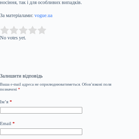
носіння, так і для особливих випадків.
За матеріалами:
vogue.ua
Submit Rating
Rate this item:
No votes yet.
Залишити відповідь
Ваша e-mail адреса не оприлюднюватиметься.
Обов’язкові поля
позначені
*
Ім’я
*
Email
*