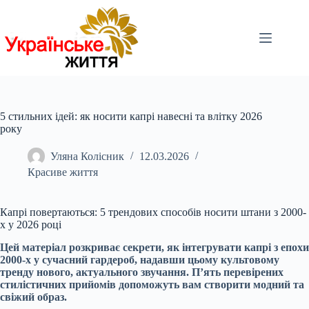
Перейти
до
вмісту
5 стильних ідей: як носити капрі навесні та влітку 2026
року
Уляна Колісник
12.03.2026
Красиве життя
Капрі повертаються: 5 трендових способів носити штани з 2000-
х у 2026 році
Цей матеріал розкриває секрети, як інтегрувати капрі з епохи
2000-х у сучасний гардероб, надавши цьому культовому
тренду нового, актуального звучання. П’ять перевірених
стилістичних прийомів допоможуть вам створити модний та
свіжий образ.