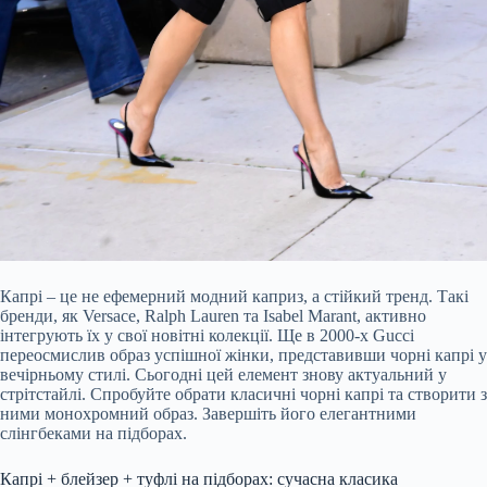
Капрі – це не ефемерний модний каприз, а стійкий тренд. Такі
бренди, як Versace, Ralph Lauren та Isabel Marant, активно
інтегрують їх у свої новітні колекції. Ще в 2000-х Gucci
переосмислив образ успішної жінки, представивши чорні капрі у
вечірньому стилі. Сьогодні цей елемент знову актуальний у
стрітстайлі. Спробуйте обрати класичні чорні капрі та створити з
ними монохромний образ. Завершіть його елегантними
слінгбеками на підборах.
Капрі + блейзер + туфлі на підборах: сучасна класика