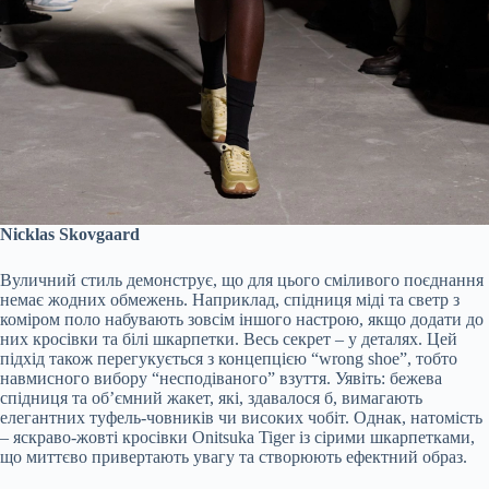
Nicklas Skovgaard
Вуличний стиль демонструє, що для цього сміливого поєднання
немає жодних обмежень. Наприклад, спідниця міді та светр з
коміром поло набувають зовсім іншого настрою, якщо додати до
них кросівки та білі шкарпетки. Весь секрет – у деталях. Цей
підхід також перегукується з концепцією “wrong shoe”, тобто
навмисного вибору “несподіваного” взуття. Уявіть: бежева
спідниця та об’ємний жакет, які, здавалося б, вимагають
елегантних туфель-човників чи високих чобіт. Однак, натомість
– яскраво-жовті кросівки Onitsuka Tiger із сірими шкарпетками,
що миттєво привертають увагу та створюють ефектний образ.