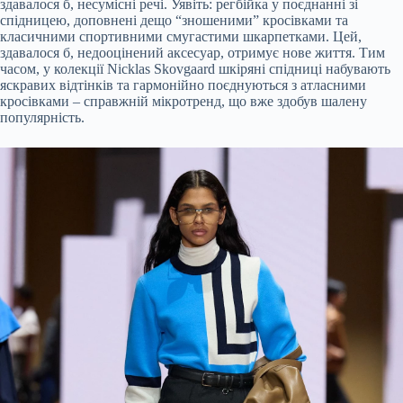
здавалося б, несумісні речі. Уявіть: регбійка у поєднанні зі
спідницею, доповнені дещо “зношеними” кросівками та
класичними спортивними смугастими шкарпетками. Цей,
здавалося б, недооцінений аксесуар, отримує нове життя. Тим
часом, у колекції Nicklas Skovgaard шкіряні спідниці набувають
яскравих відтінків та гармонійно поєднуються з атласними
кросівками – справжній мікротренд, що вже здобув шалену
популярність.