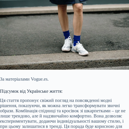
За матеріалами Vogue.es.
Підсумок від Українське життя:
Ця стаття пропонує свіжий погляд на повсякденні модні
рішення, показуючи, як можна легко трансформувати звичні
образи. Комбінація спідниці та кросівок зі шкарпетками – це не
лише трендово, але й надзвичайно комфортно. Вона дозволяє
експериментувати, додаючи індивідуальності вашому стилю, і
при цьому залишатися в тренді. Ця порада буде корисною для