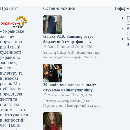
Про сайт
Останні новини
Інформ
П
С
К
«Українське
С
життя» —
Galaxy A18: Samsung готує
К
портал про
бюджетний смартфон —
и
різні грані
перші результати тестів
Ольга Шаповал
Сер 9, 2026
буденності
Samsung Galaxy A18: Перші деталі про
українців:
новий бюджетний смартфон Samsung,
ймовірно, вже найближчим часом
здоров'я,
представить нову модель у своїй
красу,
бюджетній…
культуру та
військові
реалії. Ми
30 років культового фільму:
публікуємо
слухаємо найпопулярнішу
поради для
пісню з 1,3 млрд переглядів
Уляна Колісник
Сер 9, 2026
життя та
Легендарна кантрі-балада Доллі
статті, які
Партон, у новій інтерпретації соул-діви
допомагають
Вітні Г’юстон, здобула славу
орієнтуватися
найуспішнішого саундтреку світу,
в непростий
продавши приголомшливі 44 мільйони
копій.…
час. Наша