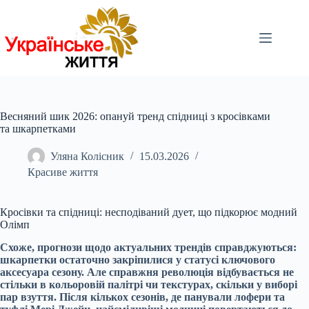
Перейти
до
вмісту
Весняний шик 2026: опануй тренд спідниці з кросівками
та шкарпетками
Уляна Колісник
15.03.2026
Красиве життя
Кросівки та спідниці: несподіваний дует, що підкорює модний
Олімп
Схоже, прогнози щодо актуальних трендів справджуються:
шкарпетки остаточно закріпилися у статусі ключового
аксесуара сезону. Але справжня революція відбувається не
стільки в кольоровій палітрі чи текстурах, скільки у виборі
пар взуття. Після кількох сезонів, де панували лофери та