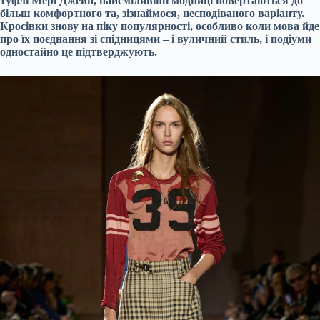
туфлі Мері Джейн, найсміливіші модниці повертаються до
більш комфортного та, зізнаймося, несподіваного варіанту.
Кросівки знову на піку популярності, особливо коли мова йде
про їх поєднання зі спідницями – і вуличний стиль, і подіуми
одностайно це підтверджують.