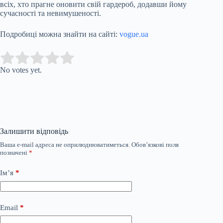
всіх, хто прагне оновити свій гардероб, додавши йому
сучасності та невимушеності.
Подробиці можна знайти на сайті:
vogue.ua
Submit Rating
Rate this item:
No votes yet.
Залишити відповідь
Ваша e-mail адреса не оприлюднюватиметься.
Обов’язкові поля
позначені
*
Ім’я
*
Email
*