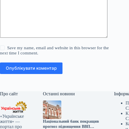
Save my name, email and website in this browser for the
next time I comment.
Опублікувати коментар
Про сайт
Останні новини
Інформ
П
С
К
«Українське
С
життя» —
Національний банк покращив
К
портал про
прогноз підвищення ВВП
и