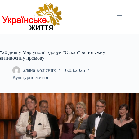
Перейти
до
вмісту
“20 днів у Маріуполі” здобув “Оскар” за потужну
антивоєнну промову
Уляна Колісник
16.03.2026
Культурне життя