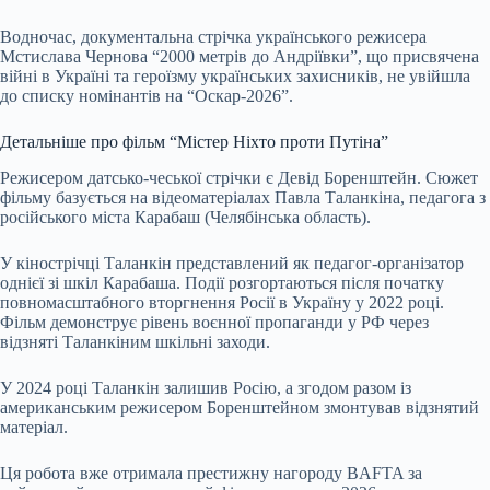
Водночас, документальна стрічка українського режисера
Мстислава Чернова “2000 метрів до Андріївки”, що присвячена
війні в Україні та героїзму українських захисників, не увійшла
до списку номінантів на “Оскар-2026”.
Детальніше про фільм “Містер Ніхто проти Путіна”
Режисером датсько-чеської стрічки є Девід Боренштейн. Сюжет
фільму базується на відеоматеріалах Павла Таланкіна, педагога з
російського міста Карабаш (Челябінська область).
У кінострічці Таланкін представлений як педагог-організатор
однієї зі шкіл Карабаша. Події розгортаються після початку
повномасштабного вторгнення Росії в Україну у 2022 році.
Фільм демонструє рівень воєнної пропаганди у РФ через
відзняті Таланкіним шкільні заходи.
У 2024 році Таланкін залишив Росію, а згодом разом із
американським режисером Боренштейном змонтував відзнятий
матеріал.
Ця робота вже отримала престижну нагороду BAFTA за