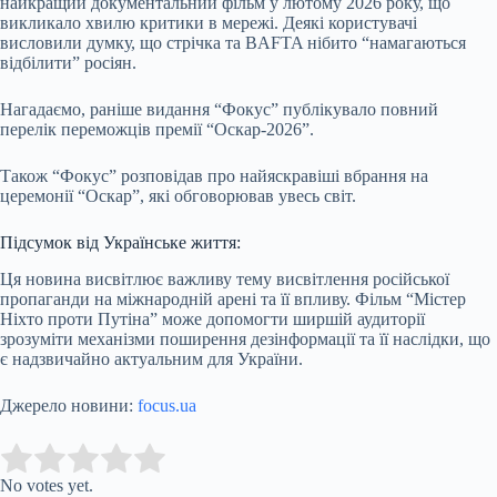
найкращий документальний фільм у лютому 2026 року, що
викликало хвилю критики в мережі. Деякі користувачі
висловили думку, що стрічка та BAFTA нібито “намагаються
відбілити” росіян.
Нагадаємо, раніше видання “Фокус” публікувало повний
перелік переможців премії “Оскар-2026”.
Також “Фокус” розповідав про найяскравіші вбрання на
церемонії “Оскар”, які обговорював увесь світ.
Підсумок від Українське життя:
Ця новина висвітлює важливу тему висвітлення російської
пропаганди на міжнародній арені та її впливу. Фільм “Містер
Ніхто проти Путіна” може допомогти ширшій аудиторії
зрозуміти механізми поширення дезінформації та її наслідки, що
є надзвичайно актуальним для України.
Джерело новини:
focus.ua
Submit Rating
Rate this item:
No votes yet.