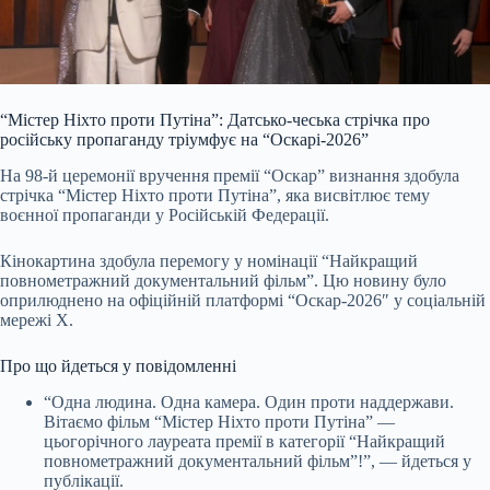
“Містер Ніхто проти Путіна”: Датсько-чеська стрічка про
російську пропаганду тріумфує на “Оскарі-2026”
На 98-й церемонії вручення премії “Оскар” визнання здобула
стрічка “Містер Ніхто проти Путіна”, яка висвітлює тему
воєнної пропаганди у Російській Федерації.
Кінокартина здобула перемогу у номінації “Найкращий
повнометражний документальний фільм”. Цю новину було
оприлюднено на офіційній платформі “Оскар-20
26″ у соціальній
мережі X.
Про що йдеться у повідомленні
“Одна людина. Одна камера. Один проти наддержави.
Вітаємо фільм “Містер Ніхто проти Путіна” —
цьогорічного лауреата премії в категорії “Найкращий
повнометражний документальний фільм”!”, — йдеться у
публікації.