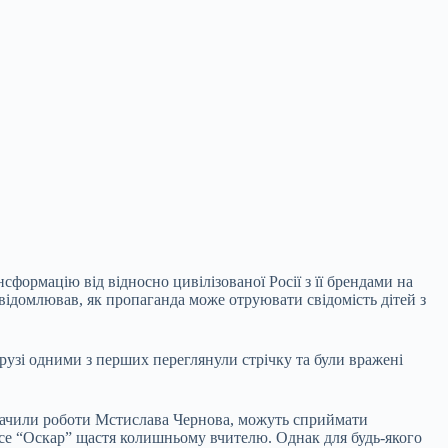
сформацію від відносно цивілізованої Росії з її брендами на
свідомлював, як пропаганда може отруювати свідомість дітей з
 друзі одними з перших переглянули стрічку та були вражені
кі бачили роботи Мстислава Чернова, можуть сприймати
несе “Оскар” щастя колишньому вчителю. Однак для будь-якого