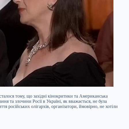
 сталося тому, що західні кінокритики та Американська
ня та злочини Росії в Україні, як вважається, не була
тя російських олігархів, організатори, ймовірно, не хотіли