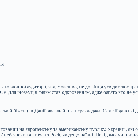
iя
акордонної аудиторії, яка, можливо, не до кінця усвідомлює тран
СР. Для іноземців фільм став одкровенням, адже багато хто не у
ській біженці в Данії, яка знайшла перекладача. Саме її данські
ієнтований на європейську та американську публіку. Українці, я
 небезпеки та виїхав з Росії, як дещо наївні. Невідомо, чи при