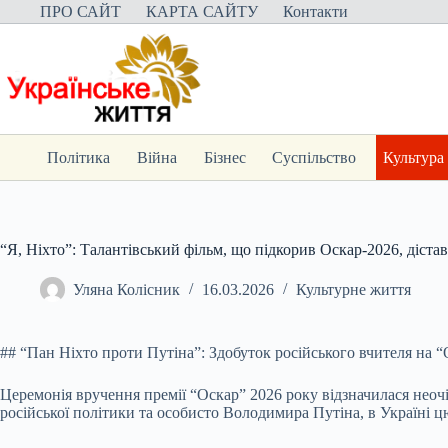
Перейти
ПРО САЙТ
КАРТА САЙТУ
Контакти
до
вмісту
Політика
Війна
Бізнес
Суспільство
Культура
“Я, Ніхто”: Талантівський фільм, що підкорив Оскар-2026, дістав
Уляна Колісник
16.03.2026
Культурне життя
## “Пан Ніхто проти Путіна”: Здобуток російського вчителя на “
Церемонія вручення премії “Оскар” 2026 року відзначилася неоч
російської політики та особисто Володимира Путіна, в Україні ц