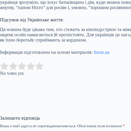
українця зрозуміло, що існує батьківщина і дім, куди можна пов
жертву, “паном Ніхто” для росіян і, умовно, “хорошим росіянином
Підсумок від Українське життя:
Ця новина буде цікава тим, хто стежить за кіноіндустрією та мі
окремі особи намагаються їй протистояти. Для українців це наго
як їхню боротьбу сприймають за кордоном.
Інформація підготовлена на основі матеріалів:
focus.ua
Submit Rating
Rate this item:
No votes yet.
Залишити відповідь
Ваша e-mail адреса не оприлюднюватиметься.
Обов’язкові поля позначені
*