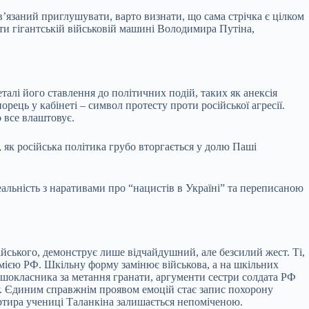
в’язаний приглушувати, варто визнати, що сама стрічка є цілком
яти гігантській військовій машині Володимира Путіна,
талі його ставлення до політичних подій, таких як анексія
ець у кабінеті – символ протесту проти російської агресії.
о все влаштовує.
, як російська політика грубо вторгається у долю Паші
еальність з наративами про “нацистів в Україні” та переписаною
ійського, демонструє лише відчайдушний, але безсилий жест. Ті,
рмією РФ. Шкільну форму замінює військова, а на шкільних
шокласника за метання гранати, аргументи сестри солдата РФ
у. Єдиним справжнім проявом емоцій стає запис похорону
ертира учениці Таланкіна залишається непоміченою.