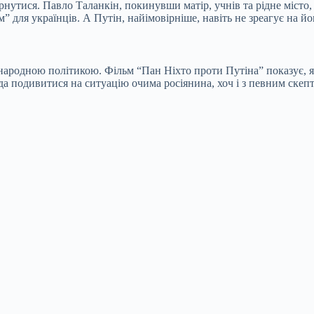
ернутися. Павло Таланкін, покинувши матір, учнів та рідне місто
” для українців. А Путін, найімовірніше, навіть не зреагує на й
жнародною політикою. Фільм “Пан Ніхто проти Путіна” показує, як
да подивитися на ситуацію очима росіянина, хоч і з певним скеп