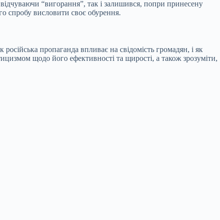
, відчуваючи “вигорання”, так і залишився, попри принесену
ого спробу висловити своє обурення.
 російська пропаганда впливає на свідомість громадян, і як
тицизмом щодо його ефективності та щирості, а також зрозуміти,