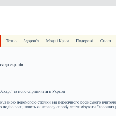
Техно
Здоров’я
Мода і Краса
Подорожі
Спорт
ся до екранів
Оскарі” та його сприйняття в Україні
ікуваною перемогою стрічки від пересічного російського вчител
ю подію розцінюють як чергову спробу легітимізувати “хороших р