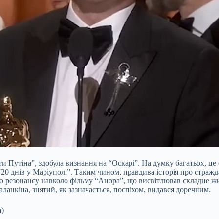
ти Путіна”, здобула визнання на “Оскарі”. На думку багатьох, це
0 днів у Маріуполі”. Таким чином, правдива історія про страждан
о резонансу навколо фільму “Анора”, що висвітлював складне жит
анкіна, знятий, як зазначається, поспіхом, видався доречним.
а)