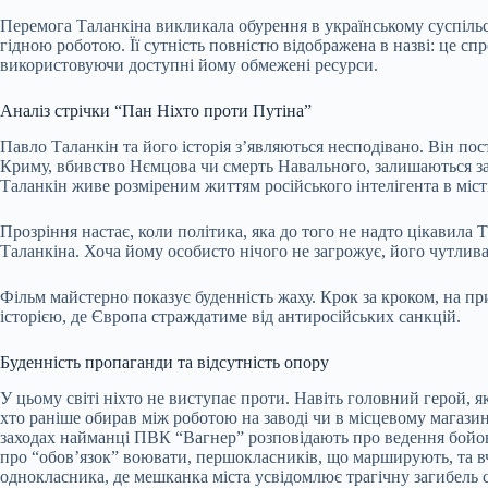
Перемога Таланкіна викликала обурення в українському суспільст
гідною роботою. Її сутність повністю відображена в назві: це с
використовуючи доступні йому обмежені ресурси.
Аналіз стрічки “Пан Ніхто проти Путіна”
Павло Таланкін та його історія з’являються несподівано. Він пос
Криму, вбивство Нємцова чи смерть Навального, залишаються за 
Таланкін живе розміреним життям російського інтелігента в місті
Прозріння настає, коли політика, яка до того не надто цікавила
Таланкіна. Хоча йому особисто нічого не загрожує, його чутлива
Фільм майстерно показує буденність жаху. Крок за кроком, на пр
історією, де Європа страждатиме від антиросійських санкцій.
Буденність пропаганди та відсутність опору
У цьому світі ніхто не виступає проти. Навіть головний герой, 
хто раніше обирав між роботою на заводі чи в місцевому магазин
заходах найманці ПВК “Вагнер” розповідають про ведення бойов
про “обов’язок” воювати, першокласників, що марширують, та вч
однокласника, де мешканка міста усвідомлює трагічну загибель 