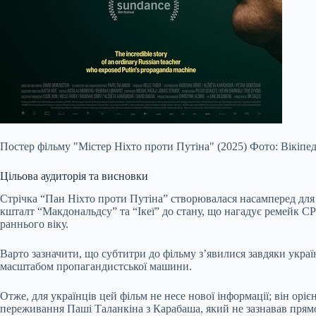
Постер фільму "Містер Ніхто проти Путіна" (2025) Фото: Вiкiпед
Цільова аудиторія та висновки
Стрічка “Пан Ніхто проти Путіна” створювалася насамперед для з
кшталт “Макдональдсу” та “Ікеї” до стану, що нагадує ремейк СР
раннього віку.
Варто зазначити, що субтитри до фільму з’явилися завдяки україн
масштабом пропагандистської машини.
Отже, для українців цей фільм не несе нової інформації; він ор
переживання Паші Таланкіна з Карабаша, який не зазнавав прямої