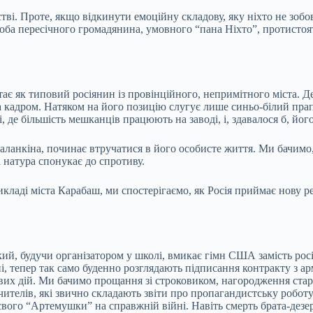
ві. Проте, якщо відкинути емоційну складову, яку ніхто не зобо
проба пересічного громадянина, умовного “пана Ніхто”, протисто
тає як типовий росіянин із провінційного, непримітного міста. Де
кадром. Натяком на його позицію слугує лише синьо-білий прапор
, де більшість мешканців працюють на заводі, і, здавалося б, йог
 Таланкіна, починає втручатися в його особисте життя. Ми бачимо
 натура спонукає до спротиву.
икладі міста Карабаш, ми спостерігаємо, як Росія приймає нову р
який, будучи організатором у школі, вмикає гімн США замість рос
і, тепер так само буденно розглядають підписання контракту з а
их дій. Ми бачимо прощання зі строковиком, нагородження стар
ителів, які звично складають звіти про пропагандистську робот
свого “Артемушки” на справжній війні. Навіть смерть брата-дез