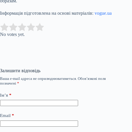
образам.
Інформація підготовлена на основі матеріалів:
vogue.ua
Submit Rating
Rate this item:
No votes yet.
Залишити відповідь
Ваша e-mail адреса не оприлюднюватиметься.
Обов’язкові поля
позначені
*
Ім’я
*
Email
*