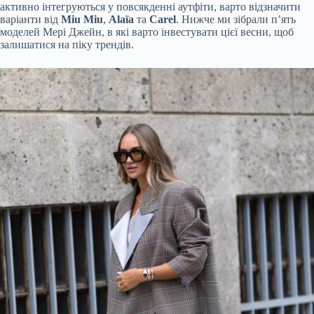
активно інтегруються у повсякденні аутфіти, варто відзначити
варіанти від
Miu Miu
,
Alaïa
та
Carel
. Нижче ми зібрали п’ять
моделей Мері Джейн, в які варто інвестувати цієї весни, щоб
залишатися на піку трендів.