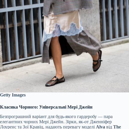
Getty Images
Класика Чорного: Універсальні Мері Джейн
Безпрограшний варіант для будь-якого гардеробу — пара
елегантних чорних Мері Джейн. Зірки, як-от Дженніфер
Лоуренс та Зої Кравіц, надають перевагу моделі
Alva
від
The