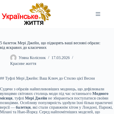
Перейти
до
вмісту
5 балеток Мері Джейн, що підкорять ваші весняні образи:
від яскравих до класичних
Уляна Колісник
17.03.2026
Красиве життя
## Туфлі Мері Джейн: Ваш Ключ до Стилю цієї Весни
Судячи з образів найвпливовіших модниць, що дефілювали
вулицями світових столиць моди під час останнього
Модного
місяця
, туфлі
Мері Джейн
не збираються поступатися своїми
позиціями. Особливу популярність здобули їхні більш практичні
версії —
балетки
, які стали справжнім хітом у Лондоні, Парижі,
Мілані та Нью-Йорку. Серед найпомітніших моделей, що