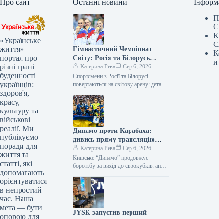
Про сайт
Останні новини
Інформ
П
С
К
«Українське
С
життя» —
Гімнастичний Чемпіонат
К
портал про
Світу: Росія та Білорусь
и
різні грані
отримають дозвіл на участь
Катерина Рева
Сер 6, 2026
буденності
Спортсмени з Росії та Білорусі
українців:
повертаються на світову арену: деталі
участі у гімнастичному чемпіонаті
здоров'я,
Вперше за останні п’ять років атлети…
красу,
культуру та
військові
реалії. Ми
Динамо проти Карабаха:
публікуємо
дивись пряму трансляцію
поради для
матчу Ліги конференцій вже
Катерина Рева
Сер 6, 2026
життя та
зараз
Київське “Динамо” продовжує
статті, які
боротьбу за вихід до єврокубків: анонс
допомагають
матчу з “Карабахом” Футбольний клуб
орієнтуватися
“Динамо” (Київ) змагатиметься у
в непростий
третьому раунді…
час. Наша
мета — бути
JYSK запустив перший
опорою для