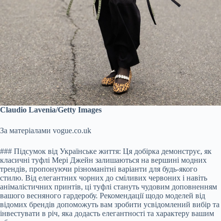
Claudio Lavenia/Getty Images
За матеріалами vogue.co.uk
### Підсумок від Українське життя: Ця добірка демонструє, як
класичні туфлі Мері Джейн залишаються на вершині модних
трендів, пропонуючи різноманітні варіанти для будь-якого
стилю. Від елегантних чорних до сміливих червоних і навіть
анімалістичних принтів, ці туфлі стануть чудовим доповненням
вашого весняного гардеробу. Рекомендації щодо моделей від
відомих брендів допоможуть вам зробити усвідомлений вибір та
інвестувати в річ, яка додасть елегантності та характеру вашим