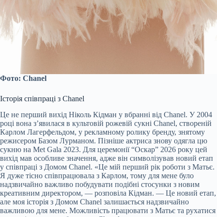
Фото: Chanel
Історія співпраці з Chanel
Це не перший вихід Ніколь Кідман у вбранні від Chanel. У 2004
році вона з’явилася в культовій рожевій сукні Chanel, створеній
Карлом Лагерфельдом, у рекламному ролику бренду, знятому
режисером Базом Лурманом. Пізніше актриса знову одягла цю
сукню на Met Gala 2023. Для церемонії “Оскар” 2026 року цей
вихід мав особливе значення, адже він символізував новий етап
у співпраці з Домом Chanel. «Це мій перший рік роботи з Матьє.
Я дуже тісно співпрацювала з Карлом, тому для мене було
надзвичайно важливо побудувати подібні стосунки з новим
креативним директором, — розповіла Кідман. — Це новий етап,
але моя історія з Домом Chanel залишається надзвичайно
важливою для мене. Можливість працювати з Матьє та рухатися