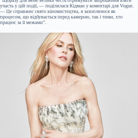
“Щоразу для мене велика честь отримувати запрошення взяти
участь у цій події, — поділилася Кідман у коментарі для Vogue.
— Це справжнє свято кіномистецтва, я захоплююся як
процесом, що відбувається перед камерою, так і тими, хто
працює за її межами”.