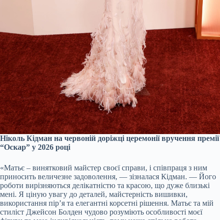
Ніколь Кідман на червоній доріжці церемонії вручення премії
“Оскар” у 2026 році
«Матьє – винятковий майстер своєї справи, і співпраця з ним
приносить величезне задоволення, — зізналася Кідман. — Його
роботи вирізняються делікатністю та красою, що дуже близькі
мені. Я ціную увагу до деталей, майстерність вишивки,
використання пір’я та елегантні корсетні рішення. Матьє та мій
стиліст Джейсон Болден чудово розуміють особливості моєї