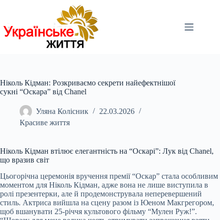
Перейти
до
вмісту
Ніколь Кідман: Розкриваємо секрети найефектнішої
сукні “Оскара” від Chanel
Уляна Колісник
22.03.2026
Красиве життя
Ніколь Кідман втілює елегантність на “Оскарі”: Лук від Chanel,
що вразив світ
Цьогорічна церемонія вручення премії “Оскар” стала особливим
моментом для Ніколь Кідман, адже вона не лише виступила в
ролі презентерки, але й продемонструвала неперевершений
стиль. Актриса вийшла на сцену разом із Юеном Макгрегором,
щоб вшанувати 25-річчя культового фільму “Мулен Руж!”.