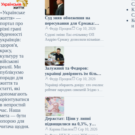
С
К
«Українське
С
життя» —
Суд зняв обмеження на
К
портал про
пересування для Єрмака:
и
різні грані
дозволено подорожувати
Федір Процюк
Сер 10, 2026
буденності
Україною за проханням
Судові зміни: Екс-очільнику ОП
українців:
командування
Андрію Єрмаку дозволили вільніше
пересуватися Україною Вищий
здоров'я,
антикорупційний суд (ВАКС)
красу,
скоригував запобіжний захід для
культуру та
колишнього керівника…
військові
реалії. Ми
Залужний та Федоров:
публікуємо
українці довіряють їм більше,
поради для
ніж Зеленському
Федір Процюк
Сер 10, 2026
життя та
Українці обирають довіру: хто очолює
статті, які
рейтинг народних симпатій Згідно з
допомагають
нещодавнім дослідженням Київського
орієнтуватися
міжнародного інституту соціології
в непростий
(КМІС), українці найвищу довіру…
час. Наша
мета — бути
Держстат: Ціни у липні
опорою для
підвищилися на 0,3%, у
читача щодня.
річному показнику – на 7,7%
Карина Павлюк
Сер 10, 2026