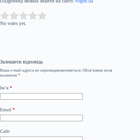
Подробиці можна знайти на сайті:
vogue.ua
Submit Rating
Rate this item:
No votes yet.
Залишити відповідь
Ваша e-mail адреса не оприлюднюватиметься.
Обов’язкові поля
позначені
*
Ім’я
*
Email
*
Сайт