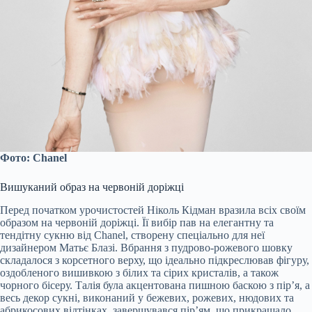
Фото: Chanel
Вишуканий образ на червоній доріжці
Перед початком урочистостей Ніколь Кідман вразила всіх своїм
образом на червоній доріжці. Її вибір пав на елегантну та
тендітну сукню від Chanel, створену спеціально для неї
дизайнером Матьє Блазі. Вбрання з пудрово-рожевого шовку
складалося з корсетного верху, що ідеально підкреслював фігуру,
оздобленого вишивкою з білих та сірих кристалів, а також
чорного бісеру. Талія була акцентована пишною баскою з пір’я, а
весь декор сукні, виконаний у бежевих, рожевих, нюдових та
абрикосових відтінках, завершувався пір’ям, що прикрашало