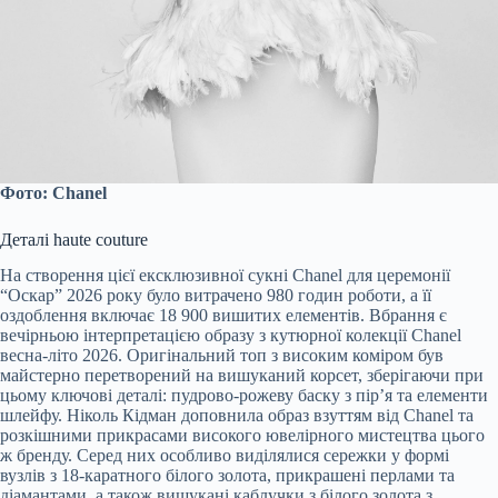
Фото: Chanel
Деталі haute couture
На створення цієї ексклюзивної сукні Chanel для церемонії
“Оскар” 2026 року було витрачено 980 годин роботи, а її
оздоблення включає 18 900 вишитих елементів. Вбрання є
вечірньою інтерпретацією образу з кутюрної колекції Chanel
весна-літо 2026. Оригінальний топ з високим коміром був
майстерно перетворений на вишуканий корсет, зберігаючи при
цьому ключові деталі: пудрово-рожеву баску з пір’я та елементи
шлейфу. Ніколь Кідман доповнила образ взуттям від Chanel та
розкішними прикрасами високого ювелірного мистецтва цього
ж бренду. Серед них особливо виділялися сережки у формі
вузлів з 18-каратного білого золота, прикрашені перлами та
діамантами, а також вишукані каблучки з білого золота з