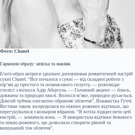
Фото: Chanel
Гармонія образу: зачіска та макіяж
Б’юті-образ актриси ідеально доповнював романтичний настрій
сукні Chanel. “Все почалося з сукні — від складної роботи з
пір’ям до простого та позачасового силуету, — розповідає
стиліст з волосся Адір Абергель. — Головний акцент — блиск,
довжина та природні хвилі. Волосся м’яке, природно рухається.
Довгий чубчик елегантно обрамляє обличчя”. Візажистка Гуччі
Вестман також зосередилася на ніжних рожевих відтінках, що
перегукувалися з кольором вбрання. “Я хотіла підкреслити цей
настрій, — зазначила вона. — Я використала відтінки бежевого
та ніжно-рожевого, що дозволило створити рівний та
вишуканий тон обличчя”.