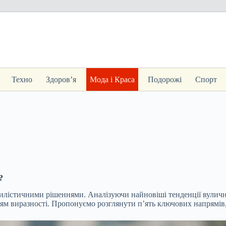
Техно
Здоров’я
Мода і Краса
Подорожі
Спорт
?
тилістичними рішеннями. Аналізуючи найновіші тенденції вуличн
ціям виразності. Пропонуємо розглянути п’ять ключових напрямів