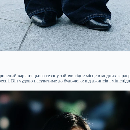
очений варіант цього сезону зайняв гідне місце в модних гардер
сні. Він чудово пасуватиме до будь-чого: від джинсів і мініспід