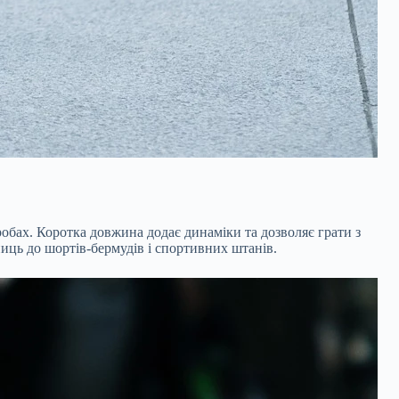
обах. Коротка довжина додає динаміки та дозволяє грати з
ниць до шортів-бермудів і спортивних штанів.