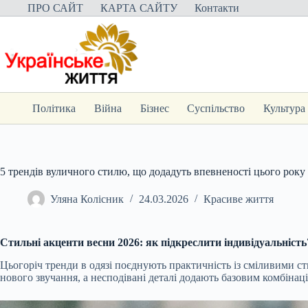
Перейти
ПРО САЙТ
КАРТА САЙТУ
Контакти
до
вмісту
Політика
Війна
Бізнес
Суспільство
Культура
5 трендів вуличного стилю, що додадуть впевненості цього року
Уляна Колісник
24.03.2026
Красиве життя
Стильні акценти весни 2026: як підкреслити індивідуальність
Цьогоріч тренди в одязі поєднують практичність із сміливими с
нового звучання, а несподівані деталі додають базовим комбіна