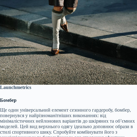
Launchmetrics
Бомбер
Ще один універсальний елемент сезонного гардеробу, бомбер,
повернувся у найрізноманітніших виконаннях: від
мінімалістичних нейлонових варіантів до шкіряних та об’ємних
моделей. Цей вид верхнього одягу ідеально доповнює образи в
стилі спортивного шику. Спробуйте комбінувати його з