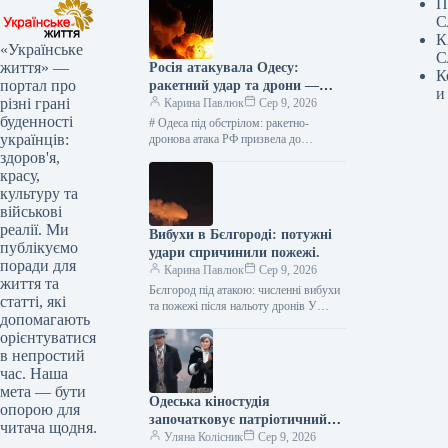
П
С
К
«Українське
С
життя» —
Росія атакувала Одесу:
К
портал про
ракетний удар та дрони —
и
різні грані
оперативні новини
Карина Павлюк
Сер 9, 2026
буденності
# Одеса під обстрілом: ракетно-
українців:
дронова атака РФ призвела до
руйнувань У ніч на 9 серпня російські
здоров'я,
війська здійснили потужну
красу,
комбіновану…
культуру та
військові
реалії. Ми
Вибухи в Бєлгороді: потужні
публікуємо
удари спричинили пожежі.
поради для
Карина Павлюк
Сер 9, 2026
життя та
Бєлгород під атакою: численні вибухи
статті, які
та пожежі після нальоту дронів У
допомагають
російському місті Бєлгород
орієнтуватися
спостерігається серія вибухів та
в непростий
масштабні пожежі.…
час. Наша
мета — бути
Одеська кіностудія
опорою для
започатковує патріотичний
читача щодня.
серіал «Королі світу»
Уляна Колісник
Сер 9, 2026