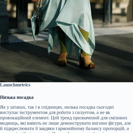
Launchmetrics
Низька посадка
Як у штанах, так і в спідницях, низька посадка сьогодні
виступає інструментом для роботи з силуетом, а не як
провокаційний елемент. Цей тренд призначений для сміливих
модниць, які вміють не лише демонструвати вигини фігури, але
й підкреслювати її завдяки гармонійному балансу пропорцій, а