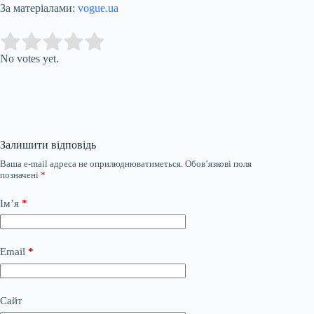
За матеріалами:
vogue.ua
Submit Rating
Rate this item:
No votes yet.
Залишити відповідь
Ваша e-mail адреса не оприлюднюватиметься.
Обов’язкові поля
позначені
*
Ім’я
*
Email
*
Сайт