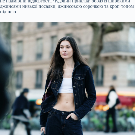
не надмірній відвертості. Чудовий приклад: образ із широкими
джинсами низької посадки, джинсовою сорочкою та кроп-топом
під нею.