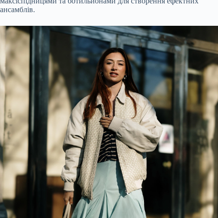
максіспідницями та ботильйонами для створення ефектних
ансамблів.