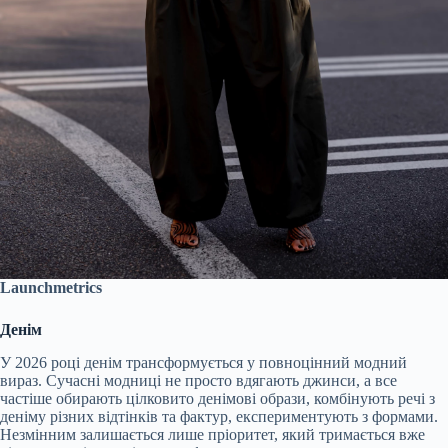
Launchmetrics
Денім
У 2026 році денім трансформується у повноцінний модний
вираз. Сучасні модниці не просто вдягають джинси, а все
частіше обирають цілковито денімові образи, комбінують речі з
деніму різних відтінків та фактур, експериментують з формами.
Незмінним залишається лише пріоритет, який тримається вже