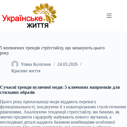
Перейти
до
вмісту
5 впевнених трендів стрітстайлу, що запанують цього
року
Уляна Колісник
24.03.2026
Красиве життя
Сучасні тренди вуличної моди: 5 ключових напрямків для
стильних образів
Цього року прихильниці моди віддають перевагу
функціональності, поєднуючи її з новаторськими стилістичними
рішеннями. Аналізуючи тенденції стритстайлу, ми бачимо, як
звичні предмети гардеробу набувають нового звучання, а
несподівані деталі надають базовим комбінаціям особливої