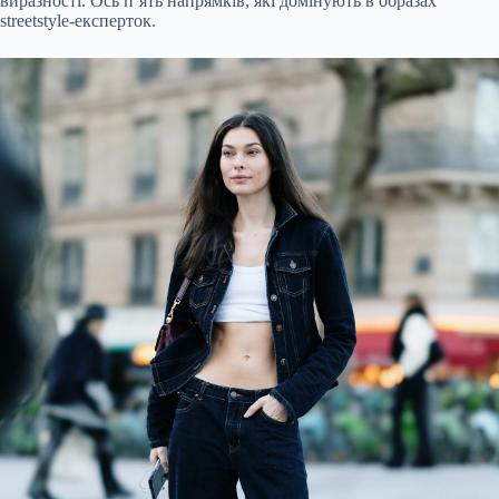
виразності. Ось п’ять напрямків, які домінують в образах
streetstyle-експерток.