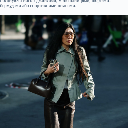
поєднуючи його з джинсами, мініспідницями, шортами-
бермудами або спортивними штанами.